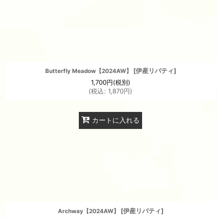
[
伊産リバティ
]
Butterfly Meadow【2024AW】
1,700
円
(税別)
(
税込
:
1,870
円
)
カートに入れる
[
伊産リバティ
]
Archway【2024AW】