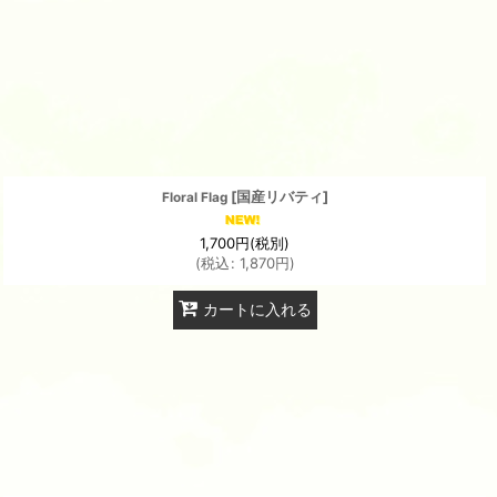
[
国産リバティ
]
Floral Flag
1,700
円
(税別)
(
税込
:
1,870
円
)
カートに入れる