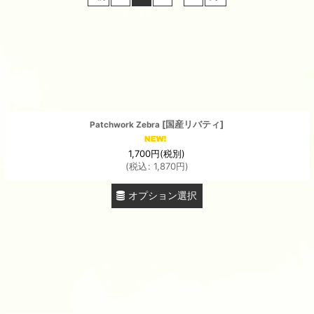
絞り込む
[
国産リバティ
]
Patchwork Zebra
1,700
円
(税別)
(
税込
:
1,870
円
)
オプション選択