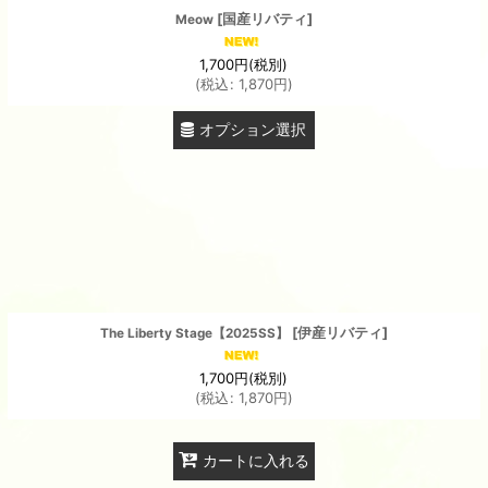
[
国産リバティ
]
Meow
1,700
円
(税別)
(
税込
:
1,870
円
)
オプション選択
[
伊産リバティ
]
The Liberty Stage【2025SS】
1,700
円
(税別)
(
税込
:
1,870
円
)
カートに入れる