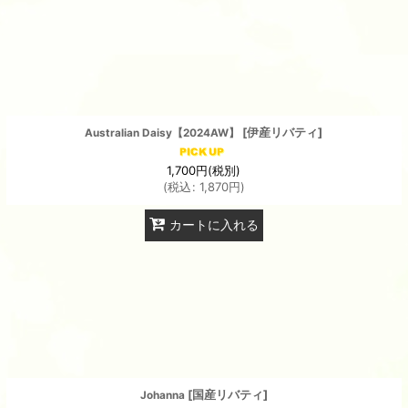
[
伊産リバティ
]
Australian Daisy【2024AW】
1,700
円
(税別)
(
税込
:
1,870
円
)
カートに入れる
[
国産リバティ
]
Johanna