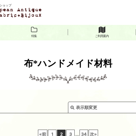
ショップ
特集
ご利用案内
布*ハンドメイド材料
表示順変更
«
前
1
2
3
...
34
次
»