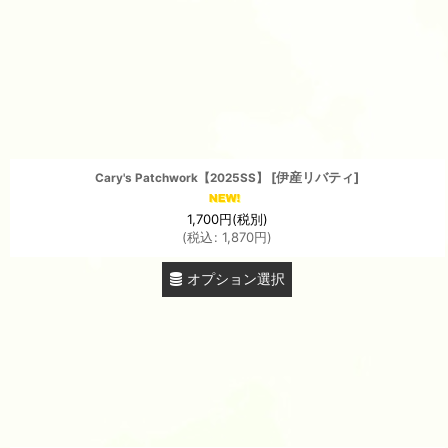
表示数
:
並び順
:
[
伊産リバティ
]
Cary's Patchwork【2025SS】
1,700
円
(税別)
(
税込
:
1,870
円
)
オプション選択