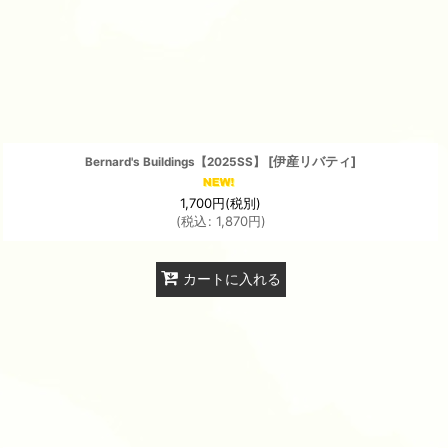
[
伊産リバティ
]
Bernard's Buildings【2025SS】
1,700
円
(税別)
(
税込
:
1,870
円
)
カートに入れる