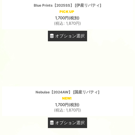
[
伊産リバティ
]
Blue Prints【2025SS】
1,700
円
(税別)
(
税込
:
1,870
円
)
オプション選択
[
国産リバティ
]
Nebulae【2024AW】
1,700
円
(税別)
(
税込
:
1,870
円
)
オプション選択