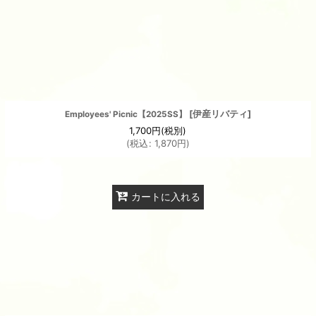
[
伊産リバティ
]
Employees' Picnic【2025SS】
1,700
円
(税別)
(
税込
:
1,870
円
)
カートに入れる