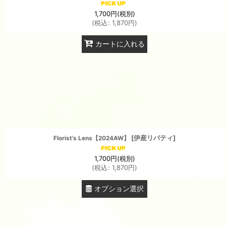
1,700
円
(税別)
(
税込
:
1,870
円
)
カートに入れる
[
伊産リバティ
]
Florist’s Lens【2024AW】
1,700
円
(税別)
(
税込
:
1,870
円
)
オプション選択