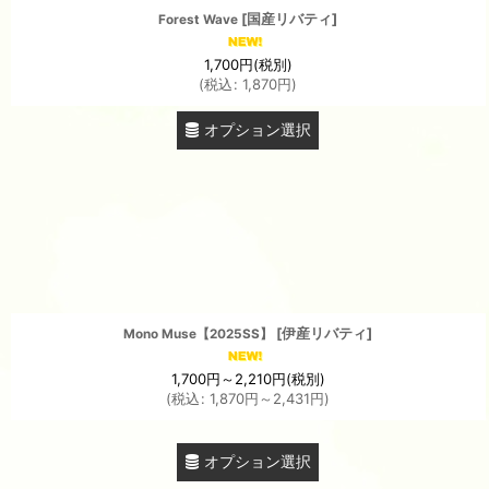
[
国産リバティ
]
Forest Wave
1,700
円
(税別)
(
税込
:
1,870
円
)
オプション選択
[
伊産リバティ
]
Mono Muse【2025SS】
1,700
円
～2,210
円
(税別)
(
税込
:
1,870
円
～2,431
円
)
オプション選択