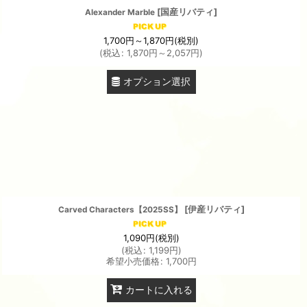
[
国産リバティ
]
Alexander Marble
1,700
円
～1,870
円
(税別)
(
税込
:
1,870
円
～2,057
円
)
オプション選択
[
伊産リバティ
]
Carved Characters【2025SS】
1,090
円
(税別)
(
税込
:
1,199
円
)
希望小売価格
:
1,700
円
カートに入れる