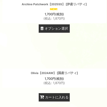
[
伊産リバティ
]
Archive Patchwork【2025SS】
1,700
円
(税別)
(
税込
:
1,870
円
)
オプション選択
[
国産リバティ
]
Olivia【2024AW】
1,700
円
(税別)
(
税込
:
1,870
円
)
カートに入れる