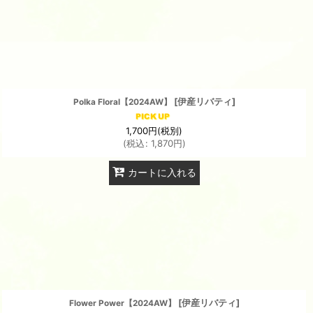
[
伊産リバティ
]
Polka Floral【2024AW】
1,700
円
(税別)
(
税込
:
1,870
円
)
カートに入れる
[
伊産リバティ
]
Flower Power【2024AW】