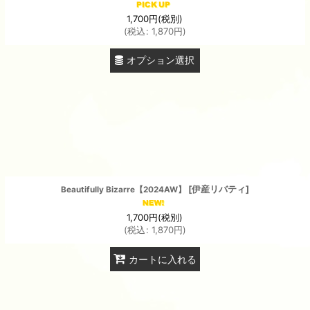
1,700
円
(税別)
(
税込
:
1,870
円
)
オプション選択
[
伊産リバティ
]
Beautifully Bizarre【2024AW】
1,700
円
(税別)
(
税込
:
1,870
円
)
カートに入れる