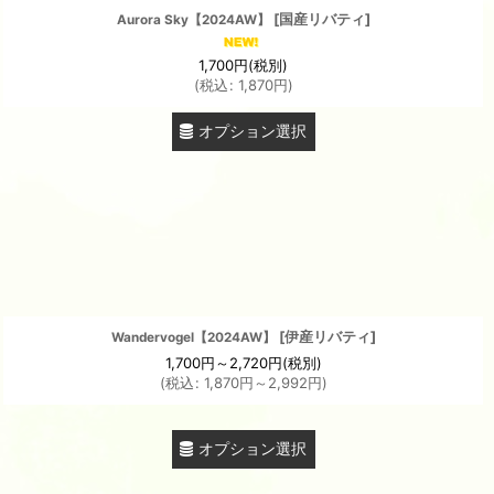
[
国産リバティ
]
Aurora Sky【2024AW】
1,700
円
(税別)
(
税込
:
1,870
円
)
オプション選択
[
伊産リバティ
]
Wandervogel【2024AW】
1,700
円
～2,720
円
(税別)
(
税込
:
1,870
円
～2,992
円
)
オプション選択