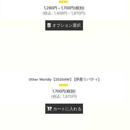
1,280
円
～1,700
円
(税別)
(
税込
:
1,408
円
～1,870
円
)
オプション選択
[
伊産リバティ
]
Other Worldly【2024AW】
1,700
円
(税別)
(
税込
:
1,870
円
)
カートに入れる