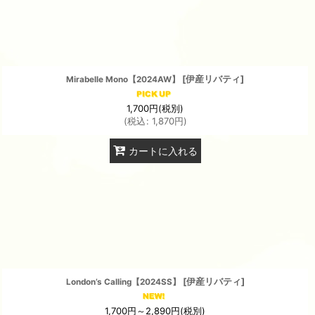
[
伊産リバティ
]
Mirabelle Mono【2024AW】
1,700
円
(税別)
(
税込
:
1,870
円
)
カートに入れる
[
伊産リバティ
]
London’s Calling【2024SS】
1,700
円
～2,890
円
(税別)