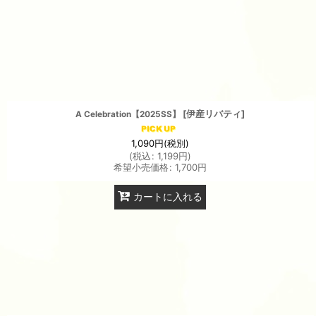
[
伊産リバティ
]
A Celebration【2025SS】
1,090
円
(税別)
(
税込
:
1,199
円
)
希望小売価格
:
1,700
円
カートに入れる