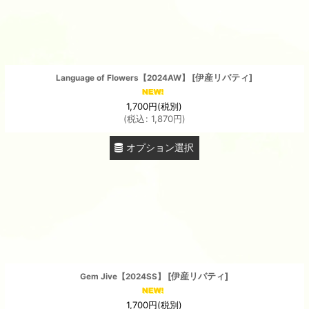
[
伊産リバティ
]
Language of Flowers【2024AW】
1,700
円
(税別)
(
税込
:
1,870
円
)
オプション選択
[
伊産リバティ
]
Gem Jive【2024SS】
1,700
円
(税別)