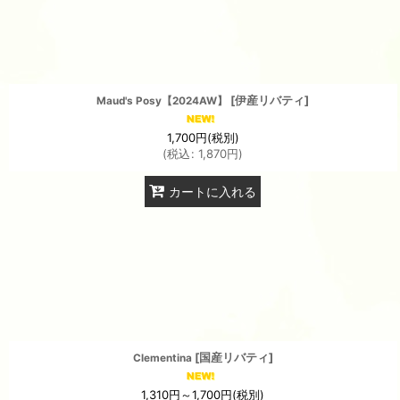
[
伊産リバティ
]
Maud's Posy【2024AW】
1,700
円
(税別)
(
税込
:
1,870
円
)
カートに入れる
[
国産リバティ
]
Clementina
1,310
円
～1,700
円
(税別)