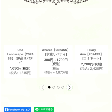
Una
Azores【2024SS】
Hilary
[
伊産リバティ
]
Landscape【2024
Ann【2024SS】
[
伊産リバテ
[
ラミネート
]
SS】
380
円
～1,700
円
ィ
]
(税別)
2,200
円
(税別)
1,650
円
(税別)
(
税込
:
(
税込
:
2,420
円
)
418
円
～1,870
円
)
(
税込
:
1,815
円
)
Facebookでシェア