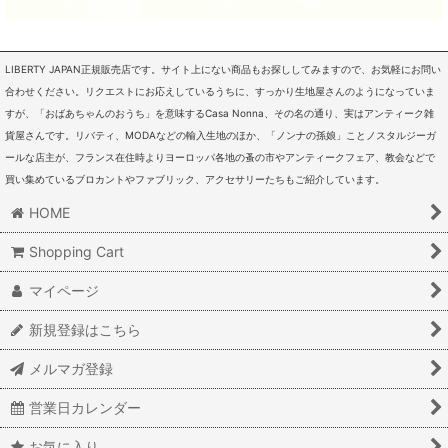
LIBERTY JAPAN正規販売店です。サイト上にない商品もお探ししてみますので、お気軽にお問い
合わせください。リクエストにお応えしているうちに、すっかり生地屋さんのようになっていま
すが、「おばあちゃんのおうち」を意味するCasa Nonna、その名の通り、実はアンティーク雑
貨屋さんです。リバティ、MODAなどの輸入生地のほか、「ノンナの孫娘」ことノスタルジーガ
ールな店主が、フランス在住時よりヨーロッパ各地の蚤の市やアンティークフェア、教会などで
買い集めているブロカントやファブリック、アクセサリーたちもご紹介しています。
HOME
Shopping Cart
マイページ
新規登録はこちら
メルマガ登録
営業日カレンダー
お気に入り