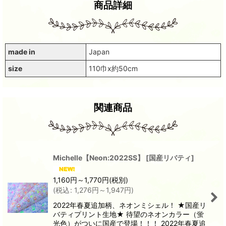
商品詳細
made in
Japan
size
110巾x約50cm
関連商品
Michelle【Neon:2022SS】
[
国産リバティ
]
1,160
円
～1,770
円
(税別)
(
税込
:
1,276
円
～1,947
円
)
2022年春夏追加柄、ネオンミシェル！ ★国産リ
バティプリント生地★ 待望のネオンカラー（蛍
光色）がついに国産で登場！！！ 2022年春夏追