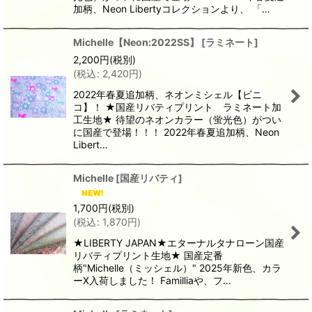
加柄、Neon Libertyコレクションより、 「…
Michelle【Neon:2022SS】
[
ラミネート
]
2,200
円
(税別)
(
税込
:
2,420
円
)
2022年春夏追加柄、ネオンミシェル【ビニ
コ】！ ★国産リバティプリント ラミネート加
工生地★ 待望のネオンカラー（蛍光色）がつい
に国産で登場！！！ 2022年春夏追加柄、Neon
Libert…
Michelle
[
国産リバティ
]
1,700
円
(税別)
(
税込
:
1,870
円
)
★LIBERTY JAPAN★エターナルタナローン国産
リバティプリント生地★ 国産定番
柄"Michelle（ミッシェル）" 2025年新色、カラ
ーX入荷しました！ Familliaや、フ…