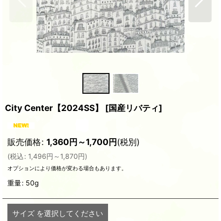
City Center【2024SS】
[
国産リバティ
]
販売価格
:
1,360
円
～1,700
円
(税別)
(
税込
:
1,496
円
～1,870
円
)
オプションにより価格が変わる場合もあります。
重量
:
50g
サイズ
を選択してください