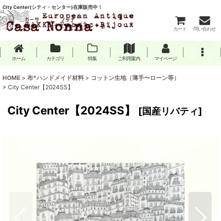
City Center(シティ・センター)在庫販売中！
カート
問い合わせ
ホーム
カテゴリ
特集
ご利用案内
マイページ
HOME
>
布*ハンドメイド材料
>
コットン生地（薄手〜ローン等）
>
City Center【2024SS】
City Center【2024SS】
[
国産リバティ
]