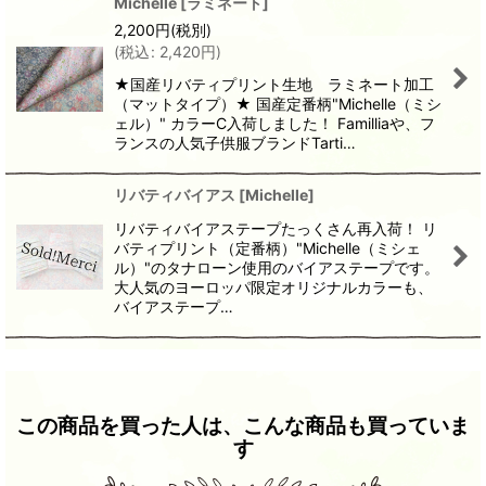
Michelle
[
ラミネート
]
2,200
円
(税別)
(
税込
:
2,420
円
)
★国産リバティプリント生地 ラミネート加工
（マットタイプ）★ 国産定番柄"Michelle（ミシ
ェル）" カラーC入荷しました！ Familliaや、フ
ランスの人気子供服ブランドTarti…
リバティバイアス
[
Michelle
]
リバティバイアステープたっくさん再入荷！ リ
バティプリント（定番柄）"Michelle（ミシェ
ル）"のタナローン使用のバイアステープです。
大人気のヨーロッパ限定オリジナルカラーも、
バイアステープ…
この商品を買った人は、こんな商品も買っていま
す