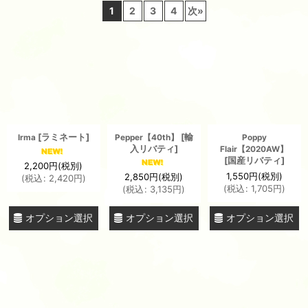
1
2
3
4
次
»
並び順
:
絞り込む
[
ラミネート
]
[
輸
Irma
Pepper【40th】
Poppy
入リバティ
]
Flair【2020AW】
[
国産リバティ
]
2,200
円
(税別)
1,550
円
(税別)
2,850
円
(税別)
(
税込
:
2,420
円
)
(
税込
:
1,705
円
)
(
税込
:
3,135
円
)
オプション選択
オプション選択
オプション選択