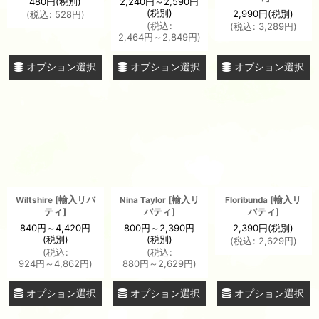
480
円
(税別)
2,240
円
～2,590
円
(税別)
2,990
円
(税別)
(
税込
:
528
円
)
(
税込
:
(
税込
:
3,289
円
)
2,464
円
～2,849
円
)
オプション選択
オプション選択
オプション選択
[
輸入リバ
[
輸入リ
[
輸入リ
Wiltshire
Nina Taylor
Floribunda
ティ
]
バティ
]
バティ
]
840
円
～4,420
円
800
円
～2,390
円
2,390
円
(税別)
(税別)
(税別)
(
税込
:
2,629
円
)
(
税込
:
(
税込
:
924
円
～4,862
円
)
880
円
～2,629
円
)
オプション選択
オプション選択
オプション選択