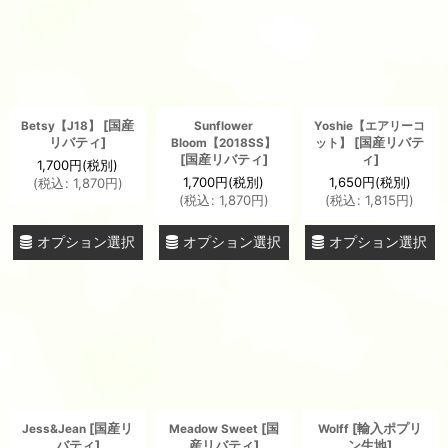
[
国産
Betsy【J18】
Sunflower
Yoshie【エアリーコ
リバティ
]
[
国産リバテ
Bloom【2018SS】
ット】
[
国産リバティ
]
ィ
]
1,700
円
(税別)
1,700
円
(税別)
1,650
円
(税別)
(
税込
:
1,870
円
)
(
税込
:
1,870
円
)
(
税込
:
1,815
円
)
オプション選択
オプション選択
オプション選択
[
国産リ
[
国
[
輸入ポプリ
Jess&Jean
Meadow Sweet
Wolff
バティ
]
産リバティ
]
ン生地
]