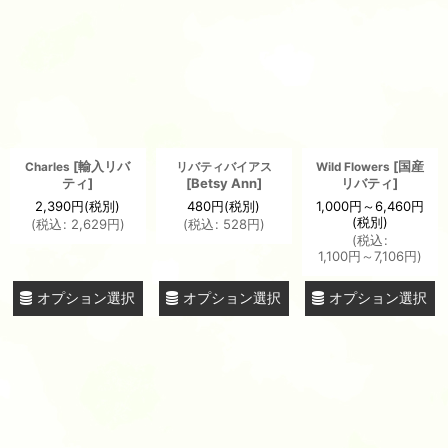
[
輸入リバ
[
国産
Charles
リバティバイアス
Wild Flowers
ティ
]
[
Betsy Ann
]
リバティ
]
2,390
円
(税別)
480
円
(税別)
1,000
円
～6,460
円
(税別)
(
税込
:
2,629
円
)
(
税込
:
528
円
)
(
税込
:
1,100
円
～7,106
円
)
オプション選択
オプション選択
オプション選択