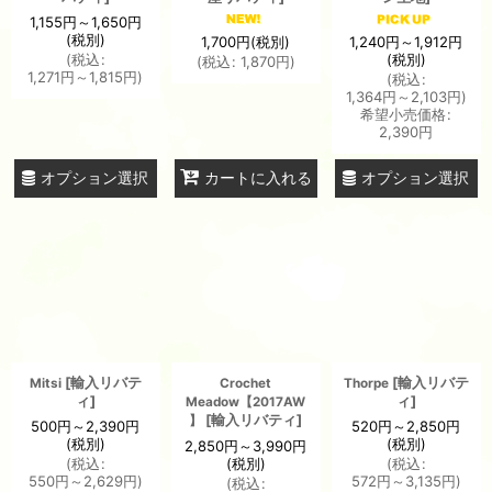
1,155
円
～1,650
円
(税別)
1,700
円
(税別)
1,240
円
～1,912
円
(税別)
(
税込
:
(
税込
:
1,870
円
)
1,271
円
～1,815
円
)
(
税込
:
1,364
円
～2,103
円
)
希望小売価格
:
2,390
円
オプション選択
オプション選択
カートに入れる
[
輸入リバテ
[
輸入リバテ
Mitsi
Crochet
Thorpe
ィ
]
ィ
]
Meadow【2017AW
[
輸入リバティ
]
】
500
円
～2,390
円
520
円
～2,850
円
(税別)
(税別)
2,850
円
～3,990
円
(
税込
:
(税別)
(
税込
:
550
円
～2,629
円
)
572
円
～3,135
円
)
(
税込
: