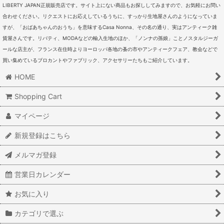
LIBERTY JAPAN正規販売店です。サイト上にない商品もお探ししてみますので、お気軽にお問い
合わせください。リクエストにお応えしているうちに、すっかり生地屋さんのようになっていま
すが、「おばあちゃんのおうち」を意味するCasa Nonna、その名の通り、実はアンティーク雑
貨屋さんです。リバティ、MODAなどの輸入生地のほか、「ノンナの孫娘」ことノスタルジーガ
ールな店主が、フランス在住時よりヨーロッパ各地の蚤の市やアンティークフェア、教会などで
買い集めているブロカントやファブリック、アクセサリーたちもご紹介しています。
HOME
Shopping Cart
マイページ
新規登録はこちら
メルマガ登録
営業日カレンダー
お気に入り
カテゴリで選ぶ