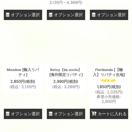
3,135
円
～4,389
円
)
オプション選択
オプション選択
オプション選択
[
輸入リバ
[
【輸
Meadow
Betsy【be.exclu】
Floribunda
ティ
]
[
海外限定リバティ
]
入】リバティ生地
]
2,850
円
(税別)
2,990
円
(税別)
1,850
円
(税別)
(
税込
:
3,135
円
)
(
税込
:
3,289
円
)
(
税込
:
2,035
円
)
希望小売価格
:
2,600
円
オプション選択
オプション選択
カートに入れる