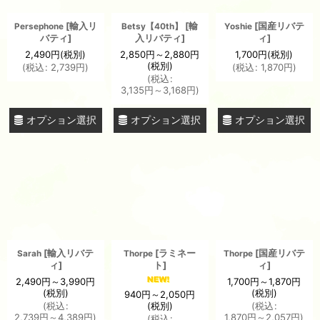
[
輸入リ
[
輸
[
国産リバテ
Persephone
Betsy【40th】
Yoshie
バティ
]
入リバティ
]
ィ
]
2,490
円
(税別)
2,850
円
～2,880
円
1,700
円
(税別)
(税別)
(
税込
:
2,739
円
)
(
税込
:
1,870
円
)
(
税込
:
3,135
円
～3,168
円
)
オプション選択
オプション選択
オプション選択
[
輸入リバテ
[
ラミネー
[
国産リバテ
Sarah
Thorpe
Thorpe
ィ
]
ト
]
ィ
]
2,490
円
～3,990
円
1,700
円
～1,870
円
(税別)
(税別)
940
円
～2,050
円
(税別)
(
税込
:
(
税込
:
2,739
円
～4,389
円
)
1,870
円
～2,057
円
)
(
税込
: