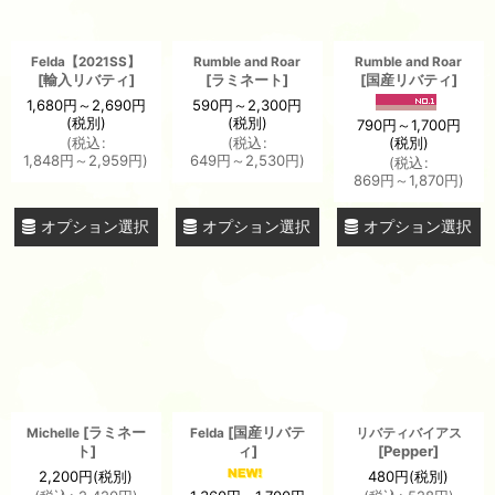
Felda【2021SS】
Rumble and Roar
Rumble and Roar
[
輸入リバティ
]
[
ラミネート
]
[
国産リバティ
]
1,680
円
～2,690
円
590
円
～2,300
円
(税別)
(税別)
790
円
～1,700
円
(税別)
(
税込
:
(
税込
:
1,848
円
～2,959
円
)
649
円
～2,530
円
)
(
税込
:
869
円
～1,870
円
)
オプション選択
オプション選択
オプション選択
[
ラミネー
[
国産リバテ
Michelle
Felda
リバティバイアス
ト
]
ィ
]
[
Pepper
]
2,200
円
(税別)
480
円
(税別)