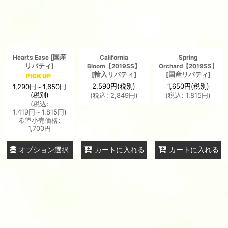
[
国産
Hearts Ease
California
Spring
リバティ
]
Bloom【2019SS】
Orchard【2019SS】
[
輸入リバティ
]
[
国産リバティ
]
2,590
円
(税別)
1,650
円
(税別)
1,290
円
～1,650
円
(税別)
(
税込
:
2,849
円
)
(
税込
:
1,815
円
)
(
税込
:
1,419
円
～1,815
円
)
希望小売価格
:
1,700
円
オプション選択
カートに入れる
カートに入れる