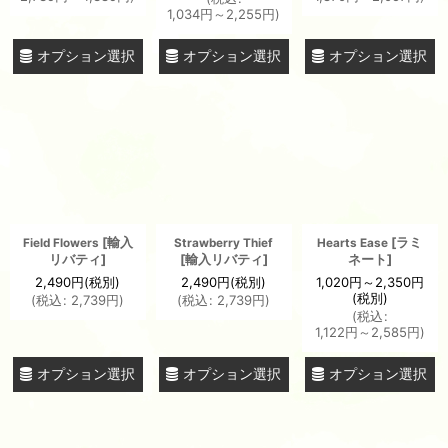
1,034
円
～2,255
円
)
オプション選択
オプション選択
オプション選択
[
輸入
[
ラミ
Field Flowers
Strawberry Thief
Hearts Ease
リバティ
]
[
輸入リバティ
]
ネート
]
2,490
円
(税別)
2,490
円
(税別)
1,020
円
～2,350
円
(税別)
(
税込
:
2,739
円
)
(
税込
:
2,739
円
)
(
税込
:
1,122
円
～2,585
円
)
オプション選択
オプション選択
オプション選択