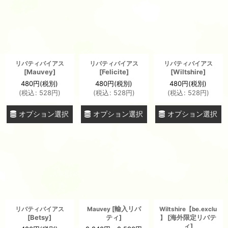
リバティバイアス
リバティバイアス
リバティバイアス
[
Mauvey
]
[
Felicite
]
[
Wiltshire
]
480
円
(税別)
480
円
(税別)
480
円
(税別)
(
税込
:
528
円
)
(
税込
:
528
円
)
(
税込
:
528
円
)
オプション選択
オプション選択
オプション選択
[
輸入リバ
リバティバイアス
Mauvey
Wiltshire【be.exclu
[
Betsy
]
ティ
]
[
海外限定リバテ
】
ィ
]