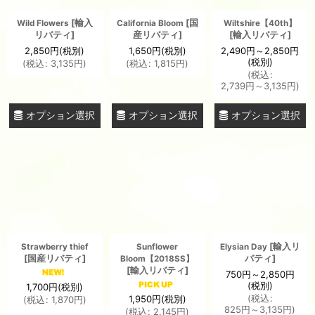
[
輸入
[
国
Wild Flowers
California Bloom
Wiltshire【40th】
リバティ
]
産リバティ
]
[
輸入リバティ
]
2,850
円
(税別)
1,650
円
(税別)
2,490
円
～2,850
円
(税別)
(
税込
:
3,135
円
)
(
税込
:
1,815
円
)
(
税込
:
2,739
円
～3,135
円
)
オプション選択
オプション選択
オプション選択
[
輸入リ
Strawberry thief
Sunflower
Elysian Day
[
国産リバティ
]
バティ
]
Bloom【2018SS】
[
輸入リバティ
]
750
円
～2,850
円
(税別)
1,700
円
(税別)
(
税込
:
1,950
円
(税別)
(
税込
:
1,870
円
)
825
円
～3,135
円
)
(
税込
:
2,145
円
)