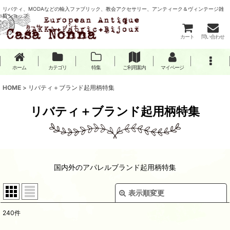
リバティ、MODAなどの輸入ファブリック、教会アクセサリー、アンティーク＆ヴィンテージ雑
貨ショップ
カート
問い合わせ
ホーム
カテゴリ
特集
ご利用案内
マイページ
HOME
>
リバティ＋ブランド起用柄特集
リバティ＋ブランド起用柄特集
国内外のアパレルブランド起用柄特集
表示順変更
閉じる
240
件
表示数
: