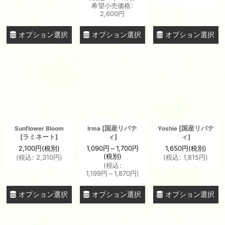
希望小売価格
:
2,600
円
オプション選択
オプション選択
オプション選択
[
国産リバテ
[
国産リバテ
Sunflower Bloom
Irma
Yoshie
[
ラミネート
]
ィ
]
ィ
]
2,100
円
(税別)
1,090
円
～1,700
円
1,650
円
(税別)
(税別)
(
税込
:
2,310
円
)
(
税込
:
1,815
円
)
(
税込
:
1,199
円
～1,870
円
)
オプション選択
オプション選択
オプション選択