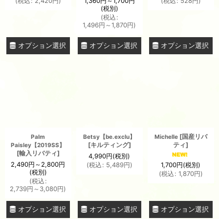
1,360
円
～1,700
円
(
税込
:
2,420
円
)
(
税込
:
528
円
)
(税別)
(
税込
:
1,496
円
～1,870
円
)
オプション選択
オプション選択
オプション選択
[
国産リバ
Palm
Betsy【be.exclu】
Michelle
[
キルティング
]
ティ
]
Paisley【2019SS】
[
輸入リバティ
]
4,990
円
(税別)
2,490
円
～2,800
円
1,700
円
(税別)
(
税込
:
5,489
円
)
(税別)
(
税込
:
1,870
円
)
(
税込
:
2,739
円
～3,080
円
)
オプション選択
オプション選択
オプション選択