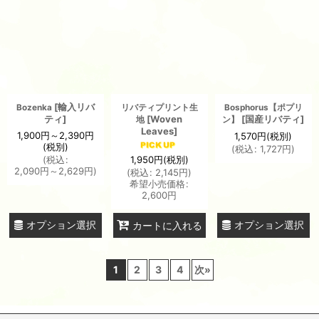
[
輸入リバ
Bozenka
リバティプリント生
Bosphorus【ポプリ
ティ
]
[
Woven
[
国産リバティ
]
地
ン】
Leaves
]
1,900
円
～2,390
円
1,570
円
(税別)
(税別)
(
税込
:
1,727
円
)
(
税込
:
1,950
円
(税別)
2,090
円
～2,629
円
)
(
税込
:
2,145
円
)
希望小売価格
:
2,600
円
オプション選択
オプション選択
カートに入れる
1
2
3
4
次
»