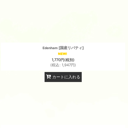
[
国産リバティ
]
Edenham
1,770
円
(税別)
(
税込
:
1,947
円
)
カートに入れる