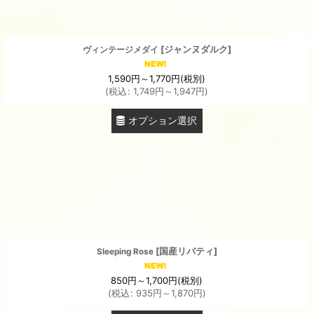
[
ジャンヌダルク
]
ヴィンテージメダイ
1,590
円
～1,770
円
(税別)
(
税込
:
1,749
円
～1,947
円
)
オプション選択
[
国産リバティ
]
Sleeping Rose
850
円
～1,700
円
(税別)
(
税込
:
935
円
～1,870
円
)