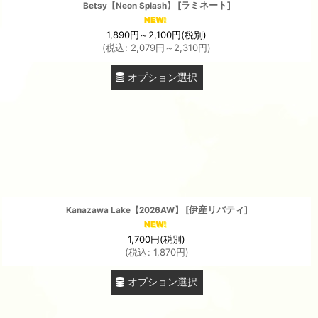
[
ラミネート
]
Betsy【Neon Splash】
1,890
円
～2,100
円
(税別)
(
税込
:
2,079
円
～2,310
円
)
オプション選択
[
伊産リバティ
]
Kanazawa Lake【2026AW】
1,700
円
(税別)
(
税込
:
1,870
円
)
オプション選択