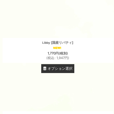
並び順
:
[
国産リバティ
]
Libby
1,770
円
(税別)
(
税込
:
1,947
円
)
オプション選択