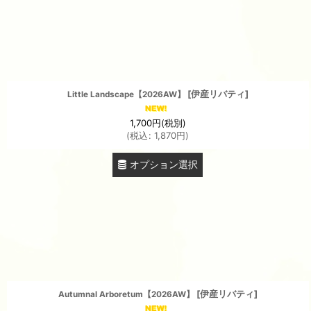
[
伊産リバティ
]
Little Landscape【2026AW】
1,700
円
(税別)
(
税込
:
1,870
円
)
オプション選択
[
伊産リバティ
]
Autumnal Arboretum【2026AW】