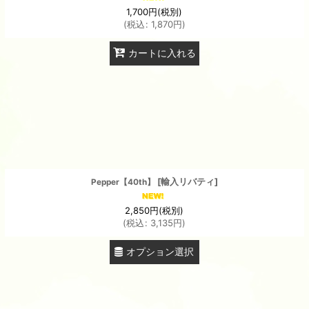
1,700
円
(税別)
(
税込
:
1,870
円
)
カートに入れる
[
輸入リバティ
]
Pepper【40th】
2,850
円
(税別)
(
税込
:
3,135
円
)
オプション選択