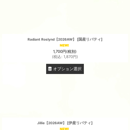
[
国産リバティ
]
Radiant Roslynd【2026AW】
1,700
円
(税別)
(
税込
:
1,870
円
)
オプション選択
[
伊産リバティ
]
Jillie【2026AW】