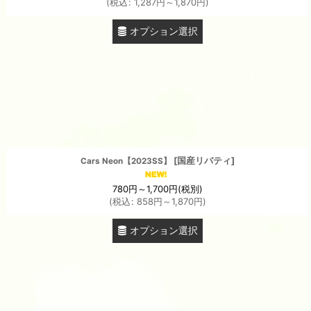
(
税込
:
1,287
円
～1,870
円
)
オプション選択
[
国産リバティ
]
Cars Neon【2023SS】
780
円
～1,700
円
(税別)
(
税込
:
858
円
～1,870
円
)
オプション選択