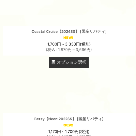
[
国産リバティ
]
Coastal Cruise【2024SS】
1,700
円
～3,333
円
(税別)
(
税込
:
1,870
円
～3,666
円
)
オプション選択
[
国産リバティ
]
Betsy【Neon:2022SS】
1,170
円
～1,700
円
(税別)