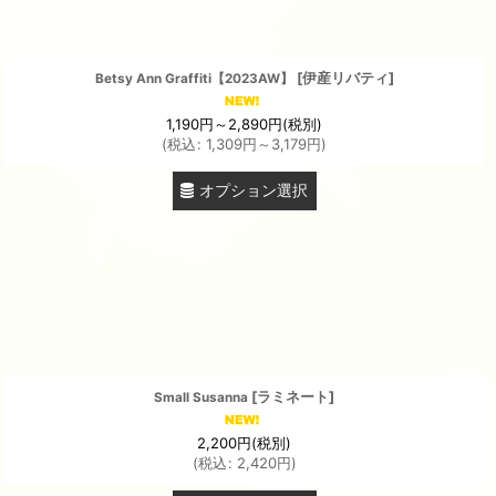
[
伊産リバティ
]
Betsy Ann Graffiti【2023AW】
1,190
円
～2,890
円
(税別)
(
税込
:
1,309
円
～3,179
円
)
オプション選択
[
ラミネート
]
Small Susanna
2,200
円
(税別)
(
税込
:
2,420
円
)