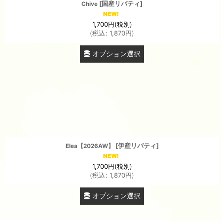
[
国産リバティ
]
Chive
1,700
円
(税別)
(
税込
:
1,870
円
)
オプション選択
[
伊産リバティ
]
Elea【2026AW】
1,700
円
(税別)
(
税込
:
1,870
円
)
オプション選択