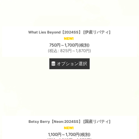
[
伊産リバティ
]
What Lies Beyond【2024SS】
750
円
～1,700
円
(税別)
(
税込
:
825
円
～1,870
円
)
オプション選択
[
国産リバティ
]
Betsy Berry【Neon:2024SS】
1,100
円
～1,700
円
(税別)