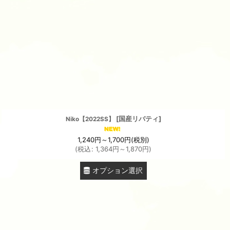
[
国産リバティ
]
Niko【2022SS】
1,240
円
～1,700
円
(税別)
(
税込
:
1,364
円
～1,870
円
)
オプション選択