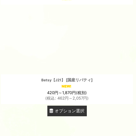
[
国産リバティ
]
Betsy【J21】
420
円
～1,870
円
(税別)
(
税込
:
462
円
～2,057
円
)
オプション選択