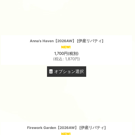
[
伊産リバティ
]
Anna’s Haven【2026AW】
1,700
円
(税別)
(
税込
:
1,870
円
)
オプション選択
[
伊産リバティ
]
Firework Garden【2026AW】