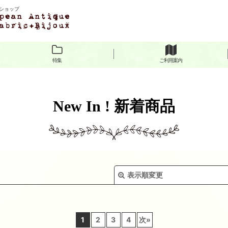
ショップ
特集
ご利用案内
New In ! 新着商品
表示順変更
1
2
3
4
次
»