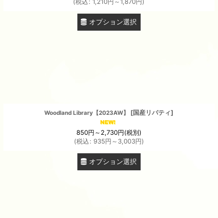
(
税込
:
1,210
円
～1,870
円
)
オプション選択
[
国産リバティ
]
Woodland Library【2023AW】
850
円
～2,730
円
(税別)
(
税込
:
935
円
～3,003
円
)
オプション選択