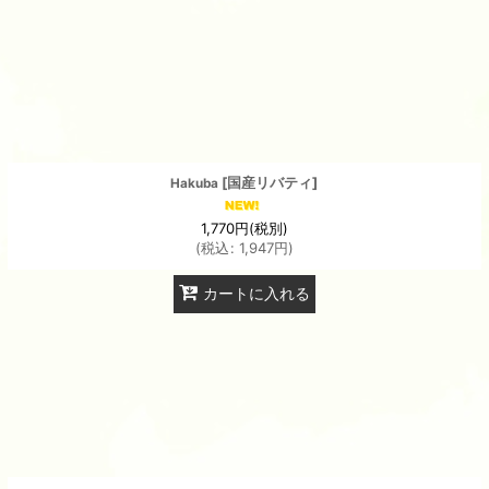
絞り込む
[
国産リバティ
]
Hakuba
1,770
円
(税別)
(
税込
:
1,947
円
)
カートに入れる