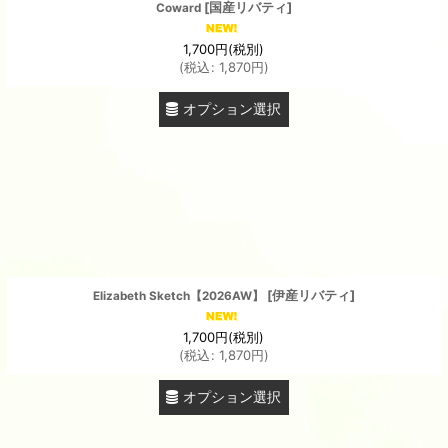
[
国産リバティ
]
Coward
1,700
円
(税別)
(
税込
:
1,870
円
)
オプション選択
[
伊産リバティ
]
Elizabeth Sketch【2026AW】
1,700
円
(税別)
(
税込
:
1,870
円
)
オプション選択