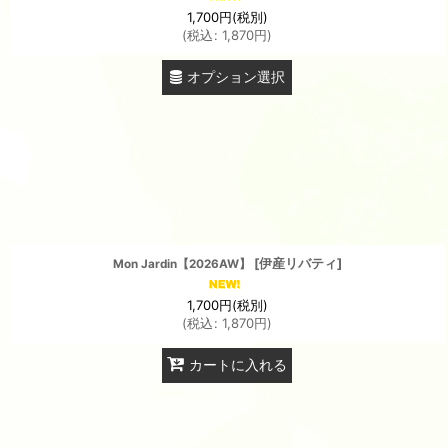
1,700
円
(税別)
(
税込
:
1,870
円
)
オプション選択
[
伊産リバティ
]
Mon Jardin【2026AW】
1,700
円
(税別)
(
税込
:
1,870
円
)
カートに入れる