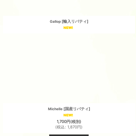
[
輸入リバティ
]
Gallop
[
国産リバティ
]
Michelle
1,700
円
(税別)
(
税込
:
1,870
円
)