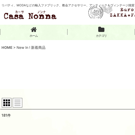
リバティ、MODAなどの輸入ファブリック、教会アクセサリー、アンティーク＆ヴィンテージ雑貨
ホーム
カテゴリ
HOME
>
New In ! 新着商品
181
件
表示数
: