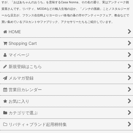
すが、「おばあちゃんのおうち」を意味するCasa Nonna、その名の通り、実はアンティーク雑
貨屋さんです。リバティ、MODAなどの輸入生地のほか、「ノンナの孫娘」ことノスタルジーガ
ールな店主が、フランス在住時よりヨーロッパ各地の蚤の市やアンティークフェア、教会などで
買い集めているブロカントやファブリック、アクセサリーたちもご紹介しています。
HOME
Shopping Cart
マイページ
新規登録はこちら
メルマガ登録
営業日カレンダー
お気に入り
カテゴリで選ぶ
リバティ＋ブランド起用柄特集