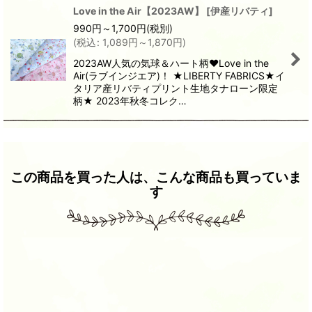
Love in the Air【2023AW】
[
伊産リバティ
]
990
円
～1,700
円
(税別)
(
税込
:
1,089
円
～1,870
円
)
2023AW人気の気球＆ハート柄❤Love in the
Air(ラブインジエア)！ ★LIBERTY FABRICS★イ
タリア産リバティプリント生地タナローン限定
柄★ 2023年秋冬コレク…
この商品を買った人は、こんな商品も買っていま
す