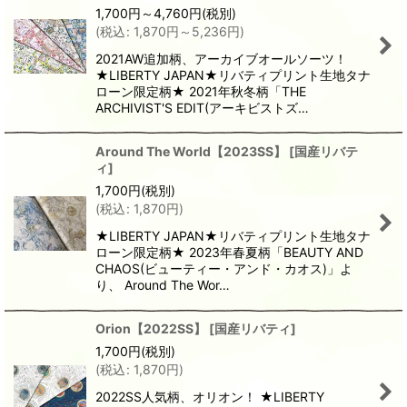
1,700
円
～4,760
円
(税別)
(
税込
:
1,870
円
～5,236
円
)
2021AW追加柄、アーカイブオールソーツ！
★LIBERTY JAPAN★リバティプリント生地タナ
ローン限定柄★ 2021年秋冬柄「THE
ARCHIVIST'S EDIT(アーキビストズ…
Around The World【2023SS】
[
国産リバテ
ィ
]
1,700
円
(税別)
(
税込
:
1,870
円
)
★LIBERTY JAPAN★リバティプリント生地タナ
ローン限定柄★ 2023年春夏柄「BEAUTY AND
CHAOS(ビューティー・アンド・カオス)」よ
り、 Around The Wor…
Orion【2022SS】
[
国産リバティ
]
1,700
円
(税別)
(
税込
:
1,870
円
)
2022SS人気柄、オリオン！ ★LIBERTY