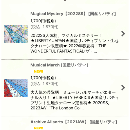
Magical Mystery【2022SS】
[
国産リバティ
]
1,700
円
(税別)
(
税込
:
1,870
円
)
2022SS人気柄、マジカルミステリー！
★LIBERTY JAPAN★国産リバティプリント生地
タナローン限定柄★ 2022年春夏柄「THE
WONDERFUL FANTASTICAL(ザ・…
Musical March
[
国産リバティ
]
1,700
円
(税別)
(
税込
:
1,870
円
)
大人気の兵隊柄！ミュージカルマーチがエター
ナル入り！ ★LIBERTY FABRICS★国産リバティ
プリント生地タナローン定番柄★ 2020SS,
2023AW「The London Col…
Archive Allsorts【2021AW】
[
国産リバティ
]