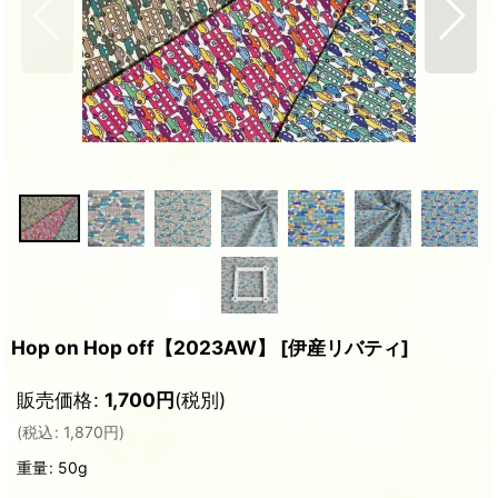
Hop on Hop off【2023AW】
[
伊産リバティ
]
販売価格
:
1,700
円
(税別)
(
税込
:
1,870
円
)
重量
:
50g