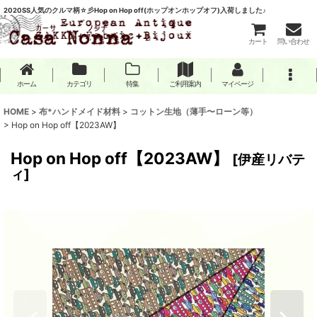
2020SS人気のクルマ柄☆彡Hop on Hop off(ホップオンホップオフ)入荷しました♪
カート
問い合わせ
ホーム
カテゴリ
特集
ご利用案内
マイページ
HOME
>
布*ハンドメイド材料
>
コットン生地（薄手〜ローン等）
>
Hop on Hop off【2023AW】
Hop on Hop off【2023AW】
[
伊産リバテ
ィ
]