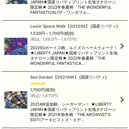
JAPAN★国産リバティプリント生地タナローン
限定柄★ 2022年春夏柄「THE WONDERFUL
FANTASTICAL(ザ・ワンダフル…
Louis' Space Walk【2022SS】
[
国産リバティ
]
1,530
円
～1,700
円
(税別)
(
税込
:
1,683
円
～1,870
円
)
2022SSボーイズ柄、ルイズスペースウォーク！
★LIBERTY JAPAN★国産リバティプリント生地
タナローン限定柄★ 2022年春夏柄「THE
WONDERFUL FANTASTICA…
Sea Garden【2021AW】
[
国産リバティ
]
1,700
円
(税別)
(
税込
:
1,870
円
)
2021AW追加柄、シーガーデン！ ★LIBERTY
JAPAN★国産リバティプリント生地タナローン
限定柄★ 2021年秋冬柄「THE ARCHIVIST'S
EDIT(アーキビストズ・エデ…