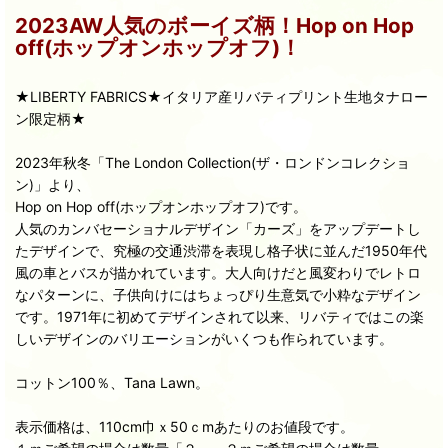
2023AW人気のボーイズ柄！Hop on Hop
off(ホップオンホップオフ)！
★LIBERTY FABRICS★イタリア産リバティプリント生地タナロー
ン限定柄★
2023年秋冬「The London Collection(ザ・ロンドンコレクショ
ン)」より、
Hop on Hop off(ホップオンホップオフ)です。
人気のカンバセーショナルデザイン「カーズ」をアップデートし
たデザインで、究極の交通渋滞を表現し格子状に並んだ1950年代
風の車とバスが描かれています。大人向けだと風変わりでレトロ
なパターンに、子供向けにはちょっぴり生意気で小粋なデザイン
です。1971年に初めてデザインされて以来、リバティではこの楽
しいデザインのバリエーションがいくつも作られています。
コットン100％、Tana Lawn。
表示価格は、110cm巾ｘ50ｃmあたりのお値段です。