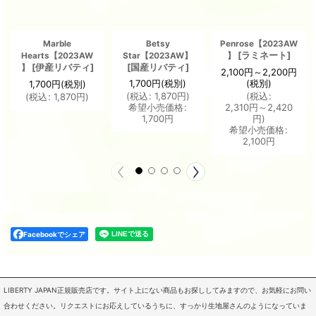
Marble
Betsy
Penrose【2023AW
[
ラミネート
]
Hearts【2023AW
Star【2023AW】
】
[
伊産リバティ
]
[
国産リバティ
]
】
2,100
円
～2,200
円
1,700
円
(税別)
(税別)
1,700
円
(税別)
(
税込
:
1,870
円
)
(
税込
:
(
税込
:
1,870
円
)
希望小売価格
:
2,310
円
～2,420
1,700
円
円
)
希望小売価格
:
2,100
円
Facebookでシェア
LIBERTY JAPAN正規販売店です。サイト上にない商品もお探ししてみますので、お気軽にお問い
合わせください。リクエストにお応えしているうちに、すっかり生地屋さんのようになっていま