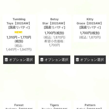
Tumbling
Betsy
Kitty
Toys【2023AW】
Star【2023AW】
Grace【2023AW】
[
国産リバティ
]
[
国産リバティ
]
[
国産リバティ
]
1,700
円
(税別)
1,700
円
(税別)
1,310
円
～1,770
円
(
税込
:
1,870
円
)
(
税込
:
1,870
円
)
(税別)
希望小売価格
:
1,700
円
(
税込
:
1,441
円
～1,947
円
)
オプション選択
オプション選択
オプション選択
Forest
Tigers
Pattern