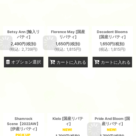
[
輸入リ
[
国産
Betsy Ann
Florence May
Decadent Blooms
バティ
]
リバティ
]
[
国産リバティ
]
2,490
円
(税別)
1,650
円
(税別)
1,650
円
(税別)
(
税込
:
2,739
円
)
(
税込
:
1,815
円
)
(
税込
:
1,815
円
)
オプション選択
カートに入れる
カートに入れる
[
国産リバテ
[
国
Shamrock
Kielo
Pride And Bloom
ィ
]
産リバティ
]
Scene【2022AW】
[
伊産リバティ
]