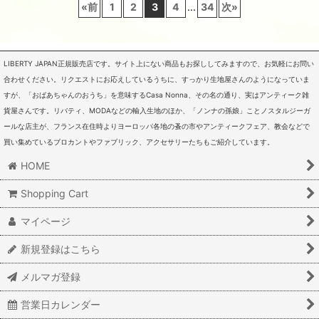
«
前
1
2
3
4
...
34
次
»
LIBERTY JAPAN正規販売店です。サイト上にない商品もお探ししてみますので、お気軽にお問い
合わせください。リクエストにお応えしているうちに、すっかり生地屋さんのようになっていま
すが、「おばあちゃんのおうち」を意味するCasa Nonna、その名の通り、実はアンティーク雑
貨屋さんです。リバティ、MODAなどの輸入生地のほか、「ノンナの孫娘」ことノスタルジーガ
ールな店主が、フランス在住時よりヨーロッパ各地の蚤の市やアンティークフェア、教会などで
買い集めているブロカントやファブリック、アクセサリーたちもご紹介しています。
HOME
Shopping Cart
マイページ
新規登録はこちら
メルマガ登録
営業日カレンダー