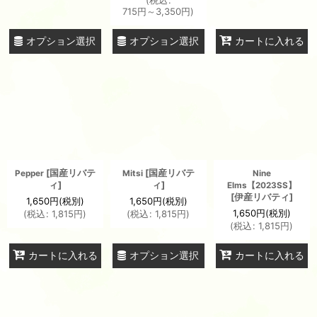
715
円
～3,350
円
)
オプション選択
オプション選択
カートに入れる
[
国産リバテ
[
国産リバテ
Pepper
Mitsi
Nine
ィ
]
ィ
]
Elms【2023SS】
[
伊産リバティ
]
1,650
円
(税別)
1,650
円
(税別)
1,650
円
(税別)
(
税込
:
1,815
円
)
(
税込
:
1,815
円
)
(
税込
:
1,815
円
)
オプション選択
カートに入れる
カートに入れる