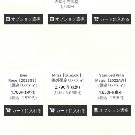
希望小売価格
:
1,700
円
オプション選択
オプション選択
カートに入れる
Evie
Mitsi【uk.exclu】
Stamped With
[
海外限定リバティ
]
Rose【2023SS】
Magic【2022AW】
[
国産リバティ
]
[
国産リバティ
]
2,790
円
(税別)
1,700
円
(税別)
1,650
円
(税別)
(
税込
:
3,069
円
)
(
税込
:
1,870
円
)
(
税込
:
1,815
円
)
オプション選択
カートに入れる
カートに入れる