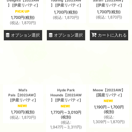
Delights【2023AW
Touring【2023AW
Safari【2023AW】
[
伊産リバティ
]
[
伊産リバティ
]
[
伊産リバティ
]
】
】
1,700
円
(税別)
1,700
円
(税別)
(
税込
:
1,870
円
)
1,700
円
(税別)
(
税込
:
1,870
円
)
(
税込
:
1,870
円
)
オプション選択
オプション選択
カートに入れる
Mal’s
Hyde Park
Meow【2023AW】
[
国産リバティ
]
Pals【2023AW】
Hounds【2023AW
[
伊産リバティ
]
[
伊産リバティ
]
】
1,190
円
～1,700
円
(税別)
1,700
円
(税別)
1,770
円
～3,010
円
(税別)
(
税込
:
(
税込
:
1,870
円
)
1,309
円
～1,870
円
)
(
税込
:
1,947
円
～3,311
円
)