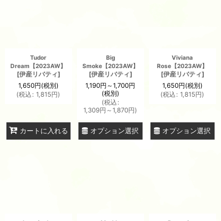
Tudor
Big
Viviana
Dream【2023AW】
Smoke【2023AW】
Rose【2023AW】
[
伊産リバティ
]
[
伊産リバティ
]
[
伊産リバティ
]
1,650
円
(税別)
1,190
円
～1,700
円
1,650
円
(税別)
(税別)
(
税込
:
1,815
円
)
(
税込
:
1,815
円
)
(
税込
:
1,309
円
～1,870
円
)
オプション選択
オプション選択
カートに入れる