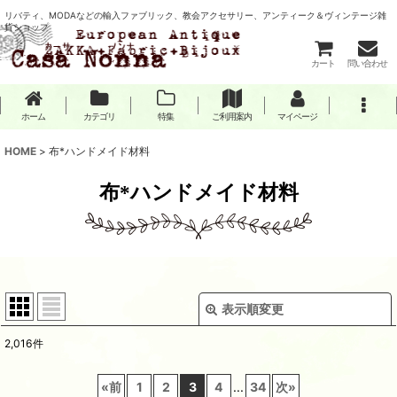
リバティ、MODAなどの輸入ファブリック、教会アクセサリー、アンティーク＆ヴィンテージ雑
貨ショップ
カート
問い合わせ
ホーム
カテゴリ
特集
ご利用案内
マイページ
HOME
>
布*ハンドメイド材料
布*ハンドメイド材料
表示順変更
閉じる
2,016
件
サブカテゴリ
:
«
前
1
2
3
4
...
34
次
»