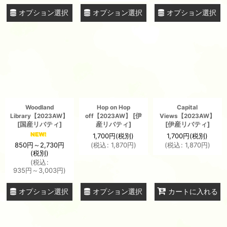
オプション選択
オプション選択
オプション選択
Woodland
Hop on Hop
Capital
[
伊
Library【2023AW】
off【2023AW】
Views【2023AW】
[
国産リバティ
]
産リバティ
]
[
伊産リバティ
]
1,700
円
(税別)
1,700
円
(税別)
850
円
～2,730
円
(
税込
:
1,870
円
)
(
税込
:
1,870
円
)
(税別)
(
税込
:
935
円
～3,003
円
)
オプション選択
オプション選択
カートに入れる