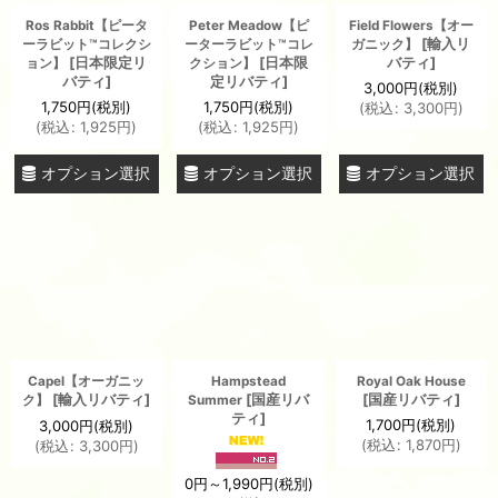
Ros Rabbit【ピータ
Peter Meadow【ピ
Field Flowers【オー
[
輸入リ
ーラビット™コレクシ
ーターラビット™コレ
ガニック】
[
日本限定リ
[
日本限
バティ
]
ョン】
クション】
バティ
]
定リバティ
]
3,000
円
(税別)
1,750
円
(税別)
1,750
円
(税別)
(
税込
:
3,300
円
)
(
税込
:
1,925
円
)
(
税込
:
1,925
円
)
オプション選択
オプション選択
オプション選択
Capel【オーガニッ
Hampstead
Royal Oak House
[
輸入リバティ
]
[
国産リバ
[
国産リバティ
]
ク】
Summer
ティ
]
1,700
円
(税別)
3,000
円
(税別)
(
税込
:
1,870
円
)
(
税込
:
3,300
円
)
0
円
～1,990
円
(税別)