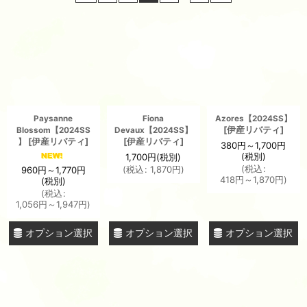
表示数
:
並び順
:
絞り込む
Paysanne
Fiona
Azores【2024SS】
[
伊産リバティ
]
Blossom【2024SS
Devaux【2024SS】
[
伊産リバティ
]
[
伊産リバティ
]
】
380
円
～1,700
円
(税別)
1,700
円
(税別)
(
税込
:
(
税込
:
1,870
円
)
960
円
～1,770
円
418
円
～1,870
円
)
(税別)
(
税込
:
1,056
円
～1,947
円
)
オプション選択
オプション選択
オプション選択