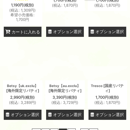
1,700
円
(税別)
1,700
円
(税別)
1,190
円
(税別)
(
税込
:
1,870
円
)
(
税込
:
1,870
円
)
(
税込
:
1,309
円
)
希望小売価格
:
1,700
円
オプション選択
オプション選択
カートに入れる
[
国産リバテ
Betsy【uk.exclu】
Betsy【au.exclu】
Tresco
[
海外限定リバティ
]
[
海外限定リバティ
]
ィ
]
2,990
円
(税別)
3,390
円
(税別)
1,700
円
(税別)
(
税込
:
3,289
円
)
(
税込
:
3,729
円
)
(
税込
:
1,870
円
)
オプション選択
オプション選択
オプション選択