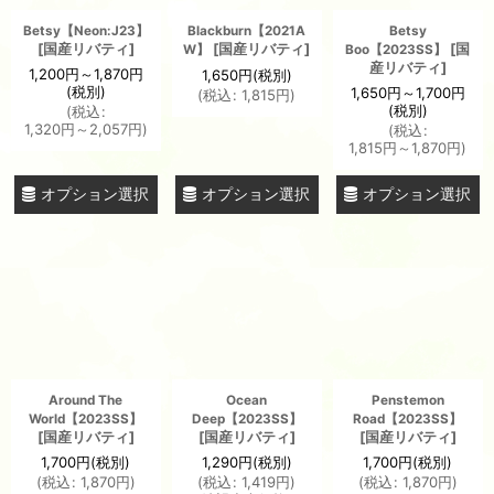
Betsy【Neon:J23】
Blackburn【2021A
Betsy
[
国産リバティ
]
[
国産リバティ
]
[
国
W】
Boo【2023SS】
産リバティ
]
1,200
円
～1,870
円
1,650
円
(税別)
(税別)
1,650
円
～1,700
円
(
税込
:
1,815
円
)
(税別)
(
税込
:
1,320
円
～2,057
円
)
(
税込
:
1,815
円
～1,870
円
)
オプション選択
オプション選択
オプション選択
Around The
Ocean
Penstemon
World【2023SS】
Deep【2023SS】
Road【2023SS】
[
国産リバティ
]
[
国産リバティ
]
[
国産リバティ
]
1,700
円
(税別)
1,290
円
(税別)
1,700
円
(税別)
(
税込
:
1,870
円
)
(
税込
:
1,419
円
)
(
税込
:
1,870
円
)