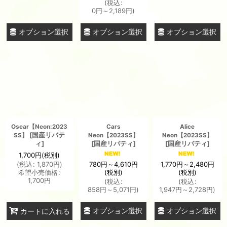
(
税込
:
0
円
～2,189
円
)
オプション選択
オプション選択
オプション選択
Oscar【Neon:2023
Cars
Alice
[
国産リバテ
SS】
Neon【2023SS】
Neon【2023SS】
ィ
]
[
国産リバティ
]
[
国産リバティ
]
1,700
円
(税別)
780
円
～4,610
円
1,770
円
～2,480
円
(
税込
:
1,870
円
)
(税別)
(税別)
希望小売価格
:
1,700
円
(
税込
:
(
税込
:
858
円
～5,071
円
)
1,947
円
～2,728
円
)
オプション選択
オプション選択
カートに入れる