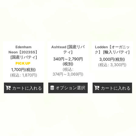
[
国産リバ
Edenham
Ashtead
Lodden【オーガニッ
ティ
]
[
輸入リバティ
]
Neon【2023SS】
ク】
[
国産リバティ
]
340
円
～2,790
円
3,000
円
(税別)
(税別)
(
税込
:
3,300
円
)
(
税込
:
1,700
円
(税別)
374
円
～3,069
円
)
(
税込
:
1,870
円
)
オプション選択
カートに入れる
カートに入れる