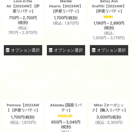
Love in the
Marble
Betsy Ann
[
伊
Air【2023AW】
Hearts【2023AW】
Graffiti【2023AW】
産リバティ
]
[
伊産リバティ
]
[
伊産リバティ
]
710
円
～2,700
円
1,700
円
(税別)
(税別)
1,190
円
～2,890
円
(
税込
:
1,870
円
)
(税別)
(
税込
:
781
円
～2,970
円
)
(
税込
:
1,309
円
～3,179
円
)
オプション選択
オプション選択
オプション選択
[
国産リバ
Penrose【2023AW
Akinobu
Mitsi【オーガニッ
[
伊産リバティ
]
ティ
]
[
輸入リバティ
]
】
ク】
1,700
円
(税別)
3,000
円
(税別)
650
円
～3,045
円
(
税込
:
1,870
円
)
(
税込
:
3,300
円
)
(税別)
(
税込
: