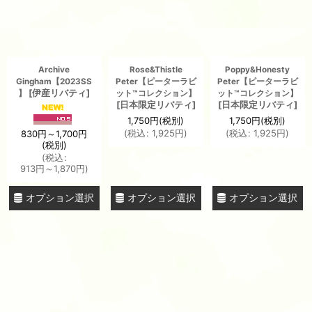
Archive
Rose&Thistle
Poppy&Honesty
Gingham【2023SS
Peter【ピーターラビ
Peter【ピーターラビ
[
伊産リバティ
]
】
ット™コレクション】
ット™コレクション】
[
日本限定リバティ
]
[
日本限定リバティ
]
1,750
円
(税別)
1,750
円
(税別)
(
税込
:
1,925
円
)
(
税込
:
1,925
円
)
830
円
～1,700
円
(税別)
(
税込
:
913
円
～1,870
円
)
オプション選択
オプション選択
オプション選択