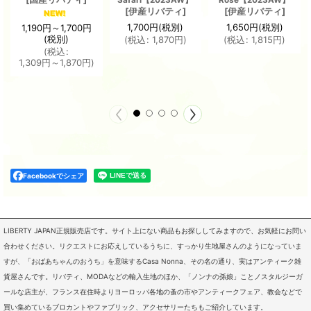
[
伊産リバティ
]
[
伊産リバティ
]
1,700
円
(税別)
1,650
円
(税別)
1,190
円
～1,700
円
(税別)
(
税込
:
1,870
円
)
(
税込
:
1,815
円
)
(
税込
:
1,309
円
～1,870
円
)
Facebookでシェア
LIBERTY JAPAN正規販売店です。サイト上にない商品もお探ししてみますので、お気軽にお問い
合わせください。リクエストにお応えしているうちに、すっかり生地屋さんのようになっていま
すが、「おばあちゃんのおうち」を意味するCasa Nonna、その名の通り、実はアンティーク雑
貨屋さんです。リバティ、MODAなどの輸入生地のほか、「ノンナの孫娘」ことノスタルジーガ
ールな店主が、フランス在住時よりヨーロッパ各地の蚤の市やアンティークフェア、教会などで
買い集めているブロカントやファブリック、アクセサリーたちもご紹介しています。