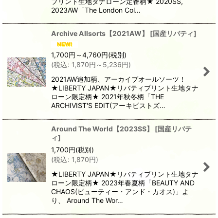
プリント生地タナローン定番柄★ 2020SS,
2023AW「The London Col…
Archive Allsorts【2021AW】
[
国産リバティ
]
1,700
円
～4,760
円
(税別)
(
税込
:
1,870
円
～5,236
円
)
2021AW追加柄、アーカイブオールソーツ！
★LIBERTY JAPAN★リバティプリント生地タナ
ローン限定柄★ 2021年秋冬柄「THE
ARCHIVIST'S EDIT(アーキビストズ…
Around The World【2023SS】
[
国産リバテ
ィ
]
1,700
円
(税別)
(
税込
:
1,870
円
)
★LIBERTY JAPAN★リバティプリント生地タナ
ローン限定柄★ 2023年春夏柄「BEAUTY AND
CHAOS(ビューティー・アンド・カオス)」よ
り、 Around The Wor…