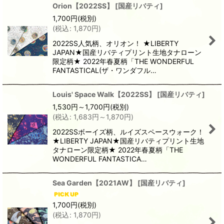
Orion【2022SS】
[
国産リバティ
]
1,700
円
(税別)
(
税込
:
1,870
円
)
2022SS人気柄、オリオン！ ★LIBERTY
JAPAN★国産リバティプリント生地タナローン
限定柄★ 2022年春夏柄「THE WONDERFUL
FANTASTICAL(ザ・ワンダフル…
Louis' Space Walk【2022SS】
[
国産リバティ
]
1,530
円
～1,700
円
(税別)
(
税込
:
1,683
円
～1,870
円
)
2022SSボーイズ柄、ルイズスペースウォーク！
★LIBERTY JAPAN★国産リバティプリント生地
タナローン限定柄★ 2022年春夏柄「THE
WONDERFUL FANTASTICA…
Sea Garden【2021AW】
[
国産リバティ
]
1,700
円
(税別)
(
税込
:
1,870
円
)