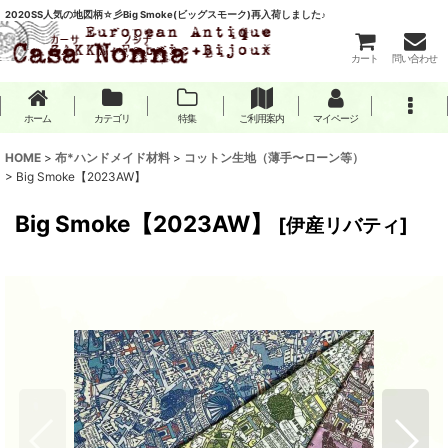
2020SS人気の地図柄☆彡Big Smoke(ビッグスモーク)再入荷しました♪
カート
問い合わせ
ホーム
カテゴリ
特集
ご利用案内
マイページ
HOME
>
布*ハンドメイド材料
>
コットン生地（薄手〜ローン等）
>
Big Smoke【2023AW】
Big Smoke【2023AW】
[
伊産リバティ
]