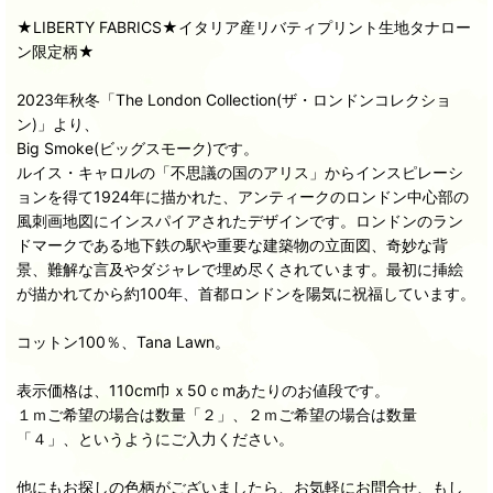
★LIBERTY FABRICS★イタリア産リバティプリント生地タナロー
ン限定柄★
2023年秋冬「The London Collection(ザ・ロンドンコレクショ
ン)」より、
Big Smoke(ビッグスモーク)です。
ルイス・キャロルの「不思議の国のアリス」からインスピレーシ
ョンを得て1924年に描かれた、アンティークのロンドン中心部の
風刺画地図にインスパイアされたデザインです。ロンドンのラン
ドマークである地下鉄の駅や重要な建築物の立面図、奇妙な背
景、難解な言及やダジャレで埋め尽くされています。最初に挿絵
が描かれてから約100年、首都ロンドンを陽気に祝福しています。
コットン100％、Tana Lawn。
表示価格は、110cm巾ｘ50ｃmあたりのお値段です。
１ｍご希望の場合は数量「２」、２ｍご希望の場合は数量
「４」、というようにご入力ください。
他にもお探しの色柄がございましたら、お気軽にお問合せ、もし