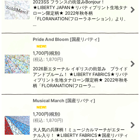
2023SS フランスの街並みBonjour！
★LIBERTY JAPAN★リバティプリント生地タナ
ローン限定柄★ 2022年秋冬柄
「FLORANATION(フローラネーション)」より、
…
Pride And Bloom
[
国産リバティ
]
1,700
円
(税別)
(
税込
:
1,870
円
)
2026新エターナル イギリスの街並み プライド
アンドブルーム！ ★LIBERTY FABRICS★リバテ
ィプリント生地タナローン限定柄★ 2022年秋冬
柄「FLORANATION(フローラ…
Musical March
[
国産リバティ
]
1,700
円
(税別)
(
税込
:
1,870
円
)
大人気の兵隊柄！ミュージカルマーチがエター
ナル入り！ ★LIBERTY FABRICS★国産リバティ