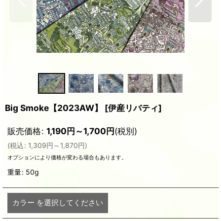
Big Smoke【2023AW】
[
伊産リバティ
]
販売価格
:
1,190
円
～1,700
円
(税別)
(
税込
:
1,309
円
～1,870
円
)
オプションにより価格が変わる場合もあります。
重量
:
50g
カラー
を選択してください