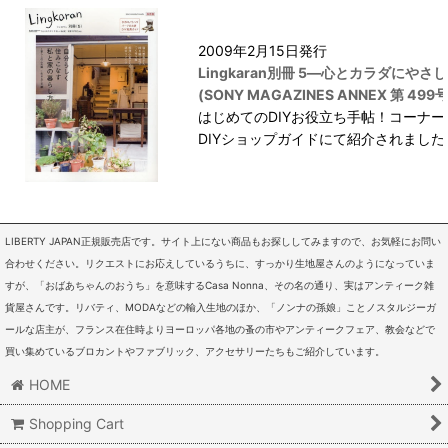
2009年2月15日発行
Lingkaran別冊 5―心とカラダにやさ
(SONY MAGAZINES ANNEX 第 499号
はじめてのDIYお役立ち手帖！コーナー
DIYショップガイドにて紹介されました
LIBERTY JAPAN正規販売店です。サイト上にない商品もお探ししてみますので、お気軽にお問い
合わせください。リクエストにお応えしているうちに、すっかり生地屋さんのようになっていま
すが、「おばあちゃんのおうち」を意味するCasa Nonna、その名の通り、実はアンティーク雑
貨屋さんです。リバティ、MODAなどの輸入生地のほか、「ノンナの孫娘」ことノスタルジーガ
ールな店主が、フランス在住時よりヨーロッパ各地の蚤の市やアンティークフェア、教会などで
買い集めているブロカントやファブリック、アクセサリーたちもご紹介しています。
HOME
Shopping Cart