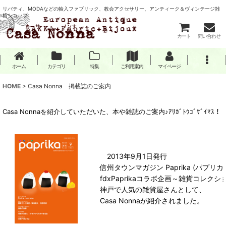
リバティ、MODAなどの輸入ファブリック、教会アクセサリー、アンティーク＆ヴィンテージ雑
貨ショップ
カート
問い合わせ
ホーム
カテゴリ
特集
ご利用案内
マイページ
HOME
>
Casa Nonna 掲載誌のご案内
Casa Nonnaを紹介していただいた、本や雑誌のご案内♪ｱﾘｶﾞﾄｳｺﾞｻﾞｲﾏｽ！
2013年9月1日発行
信州タウンマガジン Paprika (パプリカ
fdxPaprikaコラボ企画～雑貨コレク
神戸で人気の雑貨屋さんとして、
Casa Nonnaが紹介されました。