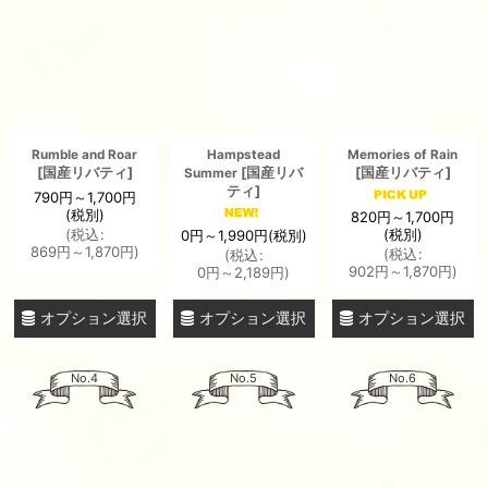
Rumble and Roar
Hampstead
Memories of Rain
[
国産リバティ
]
[
国産リバ
[
国産リバティ
]
Summer
ティ
]
790
円
～1,700
円
(税別)
820
円
～1,700
円
(税別)
(
税込
:
0
円
～1,990
円
(税別)
869
円
～1,870
円
)
(
税込
:
(
税込
:
902
円
～1,870
円
)
0
円
～2,189
円
)
オプション選択
オプション選択
オプション選択
No.4
No.5
No.6