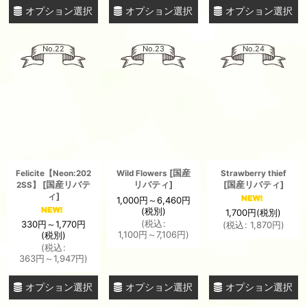
オプション選択
オプション選択
オプション選択
No.22
No.23
No.24
[
国産
Felicite【Neon:202
Wild Flowers
Strawberry thief
[
国産リバテ
リバティ
]
[
国産リバティ
]
2SS】
ィ
]
1,000
円
～6,460
円
(税別)
1,700
円
(税別)
(
税込
:
330
円
～1,770
円
(
税込
:
1,870
円
)
1,100
円
～7,106
円
)
(税別)
(
税込
:
363
円
～1,947
円
)
オプション選択
オプション選択
オプション選択