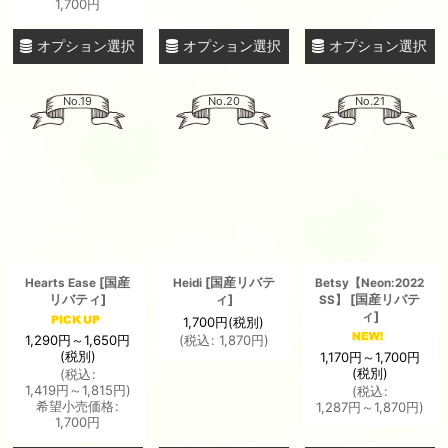
1,700
円
オプション選択
オプション選択
オプション選択
No.19
No.20
No.21
[
国産
[
国産リバテ
Hearts Ease
Heidi
Betsy【Neon:2022
リバティ
]
ィ
]
[
国産リバテ
SS】
ィ
]
1,700
円
(税別)
1,290
円
～1,650
円
(
税込
:
1,870
円
)
(税別)
1,170
円
～1,700
円
(税別)
(
税込
:
1,419
円
～1,815
円
)
(
税込
:
希望小売価格
:
1,287
円
～1,870
円
)
1,700
円