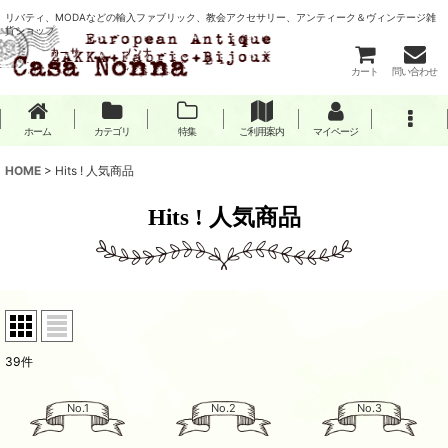
リバティ、MODAなどの輸入ファブリック、教会アクセサリー、アンティーク＆ヴィンテージ雑
貨ショップ
カート
問い合わせ
ホーム
カテゴリ
特集
ご利用案内
マイページ
HOME
>
Hits ! 人気商品
Hits ! 人気商品
39
件
No.1
No.2
No.3