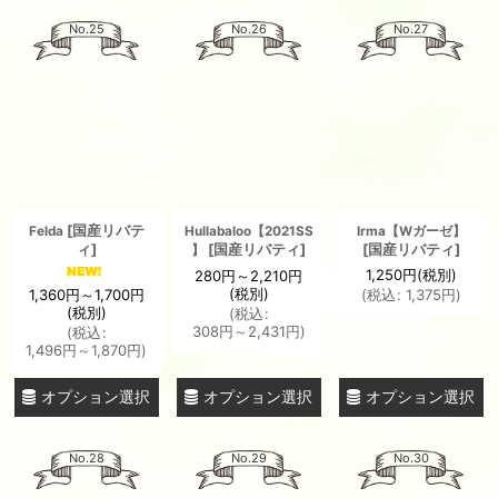
No.25
No.26
No.27
[
国産リバテ
Felda
Hullabaloo【2021SS
Irma【Wガーゼ】
ィ
]
[
国産リバティ
]
[
国産リバティ
]
】
1,250
円
(税別)
280
円
～2,210
円
(税別)
1,360
円
～1,700
円
(
税込
:
1,375
円
)
(税別)
(
税込
:
308
円
～2,431
円
)
(
税込
:
1,496
円
～1,870
円
)
オプション選択
オプション選択
オプション選択
No.28
No.29
No.30