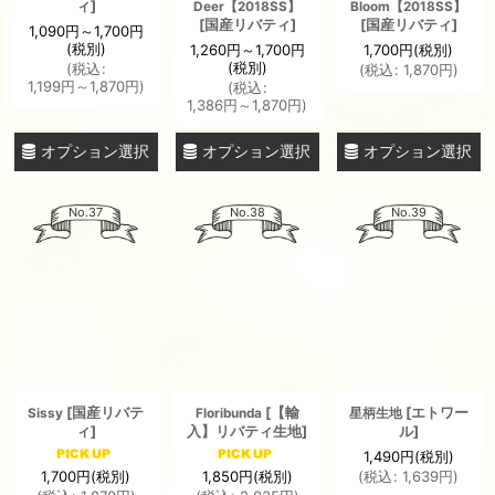
ィ
]
Deer【2018SS】
Bloom【2018SS】
[
国産リバティ
]
[
国産リバティ
]
1,090
円
～1,700
円
(税別)
1,260
円
～1,700
円
1,700
円
(税別)
(税別)
(
税込
:
(
税込
:
1,870
円
)
1,199
円
～1,870
円
)
(
税込
:
1,386
円
～1,870
円
)
オプション選択
オプション選択
オプション選択
No.37
No.38
No.39
[
国産リバテ
[
【輸
[
エトワー
Sissy
Floribunda
星柄生地
ィ
]
入】リバティ生地
]
ル
]
1,490
円
(税別)
1,700
円
(税別)
1,850
円
(税別)
(
税込
:
1,639
円
)