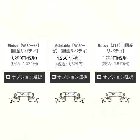
[
国産
Eloise【Wガーゼ】
Adelajda【Wガー
Betsy【J18】
[
国産リバティ
]
[
国産リバティ
]
リバティ
]
ゼ】
1,250
円
(税別)
1,700
円
(税別)
1,250
円
(税別)
(
税込
:
1,375
円
)
(
税込
:
1,870
円
)
(
税込
:
1,375
円
)
オプション選択
オプション選択
オプション選択
No.31
No.32
No.33