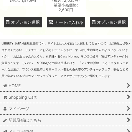
(
税込
:
1,870
円
)
(
税込
:
2,035
円
)
希望小売価格
:
2,600
円
オプション選択
オプション選択
カートに入れる
LIBERTY JAPAN正規販売店です。サイト上にない商品もお探ししてみますので、お気軽にお問い
合わせください。リクエストにお応えしているうちに、すっかり生地屋さんのようになっていま
すが、「おばあちゃんのおうち」を意味するCasa Nonna、その名の通り、実はアンティーク雑
貨屋さんです。リバティ、MODAなどの輸入生地のほか、「ノンナの孫娘」ことノスタルジーガ
ールな店主が、フランス在住時よりヨーロッパ各地の蚤の市やアンティークフェア、教会などで
買い集めているブロカントやファブリック、アクセサリーたちもご紹介しています。
HOME
Shopping Cart
マイページ
新規登録はこちら
メルマガ登録