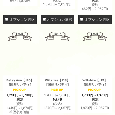
(
税込
:
1,870
円
)
1,870
円
～2,057
円
)
(
税込
:
462
円
～2,057
円
)
オプション選択
オプション選択
オプション選択
No.16
No.17
No.18
Betsy Ann【J20】
Wiltshire【J18】
Wiltshire【J19】
[
国産リバティ
]
[
国産リバティ
]
[
国産リバティ
]
1,290
円
～1,700
円
1,700
円
～1,870
円
1,700
円
～1,870
円
(税別)
(税別)
(税別)
(
税込
:
(
税込
:
(
税込
:
1,419
円
～1,870
円
)
1,870
円
～2,057
円
)
1,870
円
～2,057
円
)
希望小売価格
: