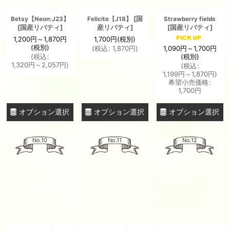
[
国
Betsy【Neon:J23】
Felicite【J18】
Strawberry fields
[
国産リバティ
]
産リバティ
]
[
国産リバティ
]
1,200
円
～1,870
円
1,700
円
(税別)
(税別)
1,090
円
～1,700
円
(
税込
:
1,870
円
)
(税別)
(
税込
:
1,320
円
～2,057
円
)
(
税込
:
1,199
円
～1,870
円
)
希望小売価格
:
1,700
円
オプション選択
オプション選択
オプション選択
No.10
No.11
No.12