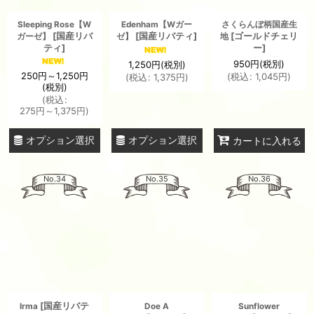
Sleeping Rose【W
Edenham【Wガー
さくらんぼ柄国産生
[
国産リバ
[
国産リバティ
]
[
ゴールドチェリ
ガーゼ】
ゼ】
地
ティ
]
ー
]
950
円
(税別)
1,250
円
(税別)
250
円
～1,250
円
(
税込
:
1,045
円
)
(
税込
:
1,375
円
)
(税別)
(
税込
:
275
円
～1,375
円
)
オプション選択
オプション選択
カートに入れる
No.34
No.35
No.36
[
国産リバテ
Irma
Doe A
Sunflower