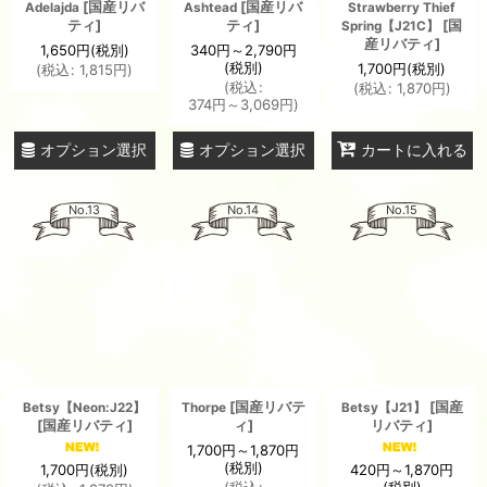
[
国産リバ
[
国産リバ
Adelajda
Ashtead
Strawberry Thief
ティ
]
ティ
]
[
国
Spring【J21C】
産リバティ
]
1,650
円
(税別)
340
円
～2,790
円
(税別)
1,700
円
(税別)
(
税込
:
1,815
円
)
(
税込
:
(
税込
:
1,870
円
)
374
円
～3,069
円
)
オプション選択
オプション選択
カートに入れる
No.13
No.14
No.15
[
国産リバテ
[
国産
Betsy【Neon:J22】
Thorpe
Betsy【J21】
[
国産リバティ
]
ィ
]
リバティ
]
1,700
円
～1,870
円
(税別)
1,700
円
(税別)
420
円
～1,870
円
(税別)
(
税込
: