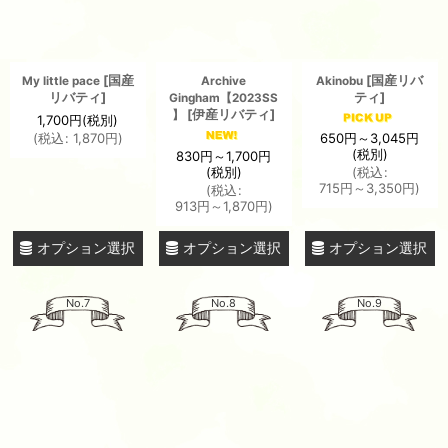
[
国産
[
国産リバ
My little pace
Archive
Akinobu
リバティ
]
ティ
]
Gingham【2023SS
[
伊産リバティ
]
】
1,700
円
(税別)
650
円
～3,045
円
(
税込
:
1,870
円
)
(税別)
830
円
～1,700
円
(税別)
(
税込
:
715
円
～3,350
円
)
(
税込
:
913
円
～1,870
円
)
オプション選択
オプション選択
オプション選択
No.7
No.8
No.9