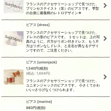
フランスのアクセサリーショップで見つけた、
プリンセステイスト（笑）のピアスです。雫型
の台座に薔薇柄のレトロデザイン☆
ピアス
[
dress
]
フランスのアクセサリーショップで見つけた、
ドレスの形のピアスです。 １セットは、上の写
真のように、片方がリボン付きドレス、もう片
方はリボンなしドレス、と左右が異なるデザイ
ンですので、ご注意ください。
ピアス
[
unionjack
]
1,540
円
(税別)
(
税込
:
1,694
円
)
フランスのアクセサリーショップで見つけた、
ユニオンジャックのピアスです。 小さくてかわ
いい♪さりげなくつけられます。
ピアス
[
marine
]
980
円
(税別)