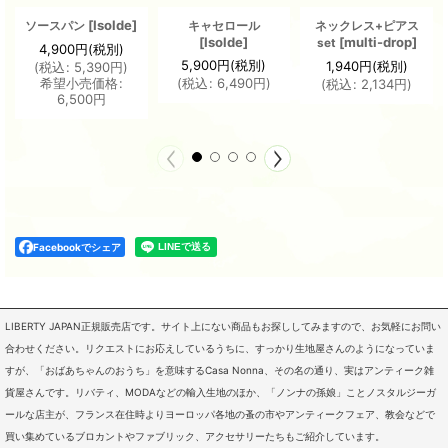
[
Isolde
]
ソースパン
キャセロール
ネックレス+ピアス
[
Isolde
]
[
multi-drop
]
set
4,900
円
(税別)
5,900
円
(税別)
1,940
円
(税別)
(
税込
:
5,390
円
)
希望小売価格
:
(
税込
:
6,490
円
)
(
税込
:
2,134
円
)
6,500
円
Facebookでシェア
LIBERTY JAPAN正規販売店です。サイト上にない商品もお探ししてみますので、お気軽にお問い
合わせください。リクエストにお応えしているうちに、すっかり生地屋さんのようになっていま
すが、「おばあちゃんのおうち」を意味するCasa Nonna、その名の通り、実はアンティーク雑
貨屋さんです。リバティ、MODAなどの輸入生地のほか、「ノンナの孫娘」ことノスタルジーガ
ールな店主が、フランス在住時よりヨーロッパ各地の蚤の市やアンティークフェア、教会などで
買い集めているブロカントやファブリック、アクセサリーたちもご紹介しています。