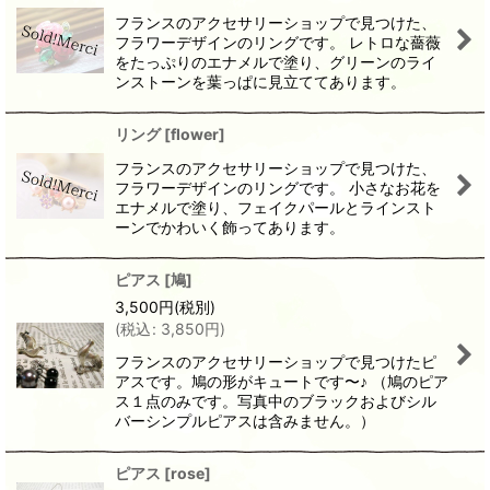
フランスのアクセサリーショップで見つけた、
フラワーデザインのリングです。 レトロな薔薇
をたっぷりのエナメルで塗り、グリーンのライ
ンストーンを葉っぱに見立ててあります。
リング
[
flower
]
フランスのアクセサリーショップで見つけた、
フラワーデザインのリングです。 小さなお花を
エナメルで塗り、フェイクパールとラインスト
ーンでかわいく飾ってあります。
ピアス
[
鳩
]
3,500
円
(税別)
(
税込
:
3,850
円
)
フランスのアクセサリーショップで見つけたピ
アスです。鳩の形がキュートです〜♪ （鳩のピア
ス１点のみです。写真中のブラックおよびシル
バーシンプルピアスは含みません。）
ピアス
[
rose
]