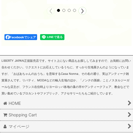
Facebookでシェア
LIBERTY JAPAN正規販売店です。サイト上にない商品もお探ししてみますので、お気軽にお問い
合わせください。リクエストにお応えしているうちに、すっかり生地屋さんのようになっていま
すが、「おばあちゃんのおうち」を意味するCasa Nonna、その名の通り、実はアンティーク雑
貨屋さんです。リバティ、MODAなどの輸入生地のほか、「ノンナの孫娘」ことノスタルジーガ
ールな店主が、フランス在住時よりヨーロッパ各地の蚤の市やアンティークフェア、教会などで
買い集めているブロカントやファブリック、アクセサリーたちもご紹介しています。
HOME
Shopping Cart
マイページ