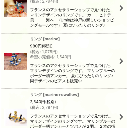
(
税込
:
2,794
円
)
フランスのアクセサリーショップで見つけた、
マリンデザインのリングです。 カニ、ヒトデ、
貝・・・海へ！ (Umieは神戸の新しいショッピ
ングモールです） 夏にぴったりのリング♪
リング
[
marine
]
980
円
(税別)
(
税込
:
1,078
円
)
希望小売価格
:
1,540
円
フランスのアクセサリーショップで見つけた、
マリンデザインのリングです。 マリンブルーの
ボーダー柄アンカー。 夏にぴったりのリング♪
同デザインのピアスも販売中！
リング
[
marine+swallow
]
2,540
円
(税別)
(
税込
:
2,794
円
)
フランスのアクセサリーショップで見つけた、
マリンデザインのリングです。 マリンブルーの
ボーダー柄アンカーとツバメが２羽。 ２本の指