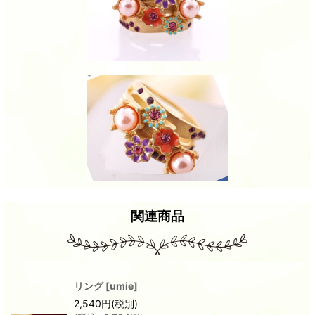
関連商品
リング
[
umie
]
2,540
円
(税別)