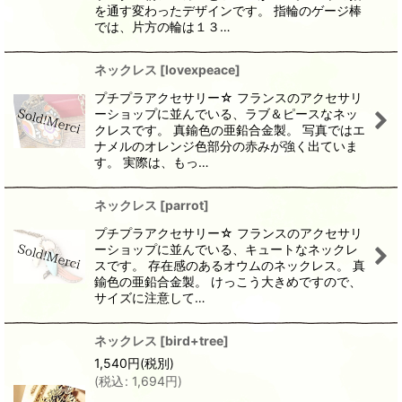
を通す変わったデザインです。 指輪のゲージ棒
では、片方の輪は１３…
ネックレス
[
lovexpeace
]
プチプラアクセサリー☆ フランスのアクセサリ
ーショップに並んでいる、ラブ＆ピースなネッ
クレスです。 真鍮色の亜鉛合金製。 写真ではエ
ナメルのオレンジ色部分の赤みが強く出ていま
す。 実際は、もっ…
ネックレス
[
parrot
]
プチプラアクセサリー☆ フランスのアクセサリ
ーショップに並んでいる、キュートなネックレ
スです。 存在感のあるオウムのネックレス。 真
鍮色の亜鉛合金製。 けっこう大きめですので、
サイズに注意して…
ネックレス
[
bird+tree
]
1,540
円
(税別)
(
税込
:
1,694
円
)