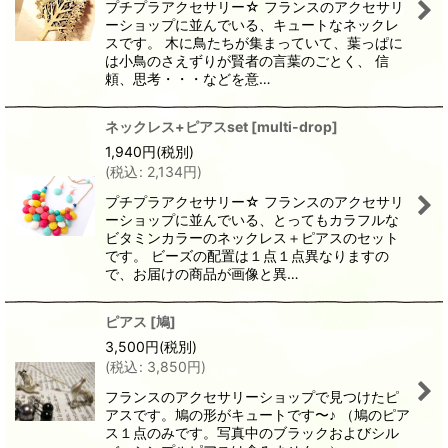
プチプラアクセサリー☆ フランスのアクセサリ
ーショップに並んでいる、キュートなネックレ
スです。 木に鳥たちが集まっていて、葉っぱに
は小鳥のさえずりが賢者の言葉のごとく、 信
頼、思考・・・などを意…
ネックレス+ピアスset
[
multi-drop
]
1,940
円
(税別)
(
税込
:
2,134
円
)
プチプラアクセサリー☆ フランスのアクセサリ
ーショップに並んでいる、とってもカラフルな
ビタミンカラーのネックレス＋ピアスのセット
です。 ビーズの配置は１点１点異なりますの
で、お届けの商品が画像と異…
ピアス
[
鳩
]
3,500
円
(税別)
(
税込
:
3,850
円
)
フランスのアクセサリーショップで見つけたピ
アスです。鳩の形がキュートです〜♪ （鳩のピア
ス１点のみです。写真中のブラックおよびシル