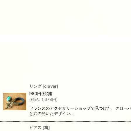
リング
[
clover
]
980
円
(税別)
(
税込
:
1,078
円
)
フランスのアクセサリーショップで見つけた、クローバ
と穴の開いたデザイン…
ピアス
[
鳩
]