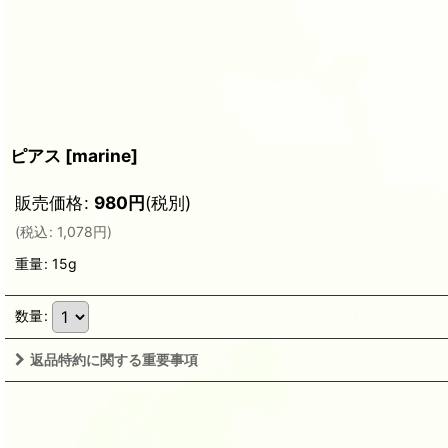
ピアス
[
marine
]
販売価格
:
980
円
(税別)
(
税込
:
1,078
円
)
重量
:
15g
数量
:
返品特約に関する重要事項