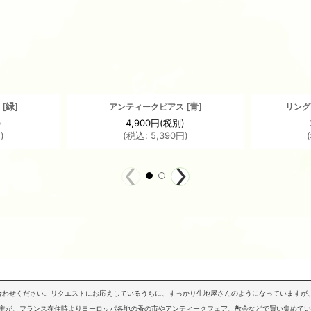
[
緑
]
[
青
]
ス
アンティークピアス
リング
)
4,900
円
(税別)
円
)
(
税込
:
5,390
円
)
(
問い合わせください。リクエストにお応えしているうちに、すっかり生地屋さんのようになっていますが、
店主が、フランス在住時よりヨーロッパ各地の蚤の市やアンティークフェア、教会などで買い集めて