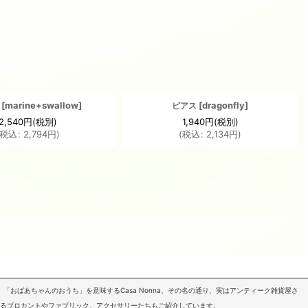
[
marine+swallow
]
[
dragonfly
]
ピアス
2,540
円
(税別)
1,940
円
(税別)
税込
:
2,794
円
)
(
税込
:
2,134
円
)
「おばあちゃんのおうち」を意味するCasa Nonna、その名の通り、実はアンティーク雑貨屋さ
いるブロカントやファブリック、アクセサリーたちもご紹介しています。