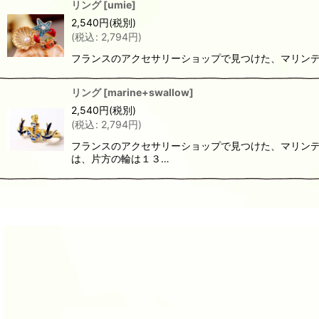
リング
[
umie
]
2,540
円
(税別)
(
税込
:
2,794
円
)
フランスのアクセサリーショップで見つけた、マリンデザ
リング
[
marine+swallow
]
2,540
円
(税別)
(
税込
:
2,794
円
)
フランスのアクセサリーショップで見つけた、マリンデ
は、片方の輪は１３…