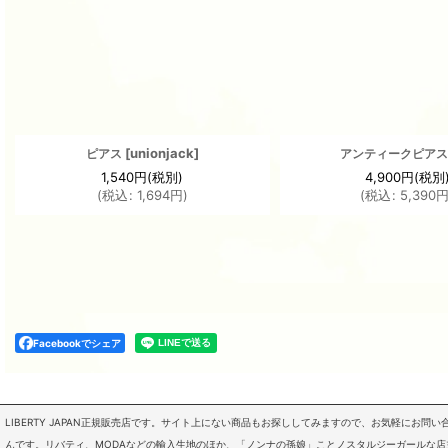
[
unionjack
]
ピアス
アンティークピア
1,540
円
(税別)
4,900
円
(税別
(
税込
:
1,694
円
)
(
税込
:
5,390
Facebookでシェア
LIBERTY JAPAN正規販売店です。サイト上にない商品もお探ししてみますので、お気軽にお
んです。リバティ、MODAなどの輸入生地のほか、「ノンナの孫娘」ことノスタルジーガールな