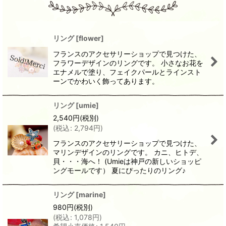
リング
[
flower
]
フランスのアクセサリーショップで見つけた、
フラワーデザインのリングです。 小さなお花を
エナメルで塗り、フェイクパールとラインスト
ーンでかわいく飾ってあります。
リング
[
umie
]
2,540
円
(税別)
(
税込
:
2,794
円
)
フランスのアクセサリーショップで見つけた、
マリンデザインのリングです。 カニ、ヒトデ、
貝・・・海へ！ (Umieは神戸の新しいショッピ
ングモールです） 夏にぴったりのリング♪
リング
[
marine
]
980
円
(税別)
(
税込
:
1,078
円
)