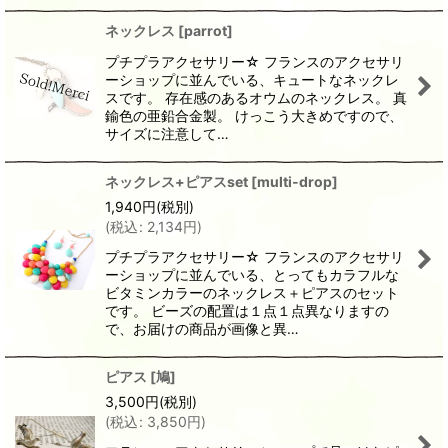
ネックレス
[
parrot
]
プチプラアクセサリー☆ フランスのアクセサリ
ーショップに並んでいる、キュートなネックレ
スです。 存在感のあるオウムのネックレス。 真
鍮色の亜鉛合金製。 けっこう大きめですので、
サイズに注意して…
ネックレス+ピアスset
[
multi-drop
]
1,940
円
(税別)
(
税込
:
2,134
円
)
プチプラアクセサリー☆ フランスのアクセサリ
ーショップに並んでいる、とってもカラフルな
ビタミンカラーのネックレス＋ピアスのセット
です。 ビーズの配置は１点１点異なりますの
で、お届けの商品が画像と異…
ピアス
[
鳩
]
3,500
円
(税別)
(
税込
:
3,850
円
)