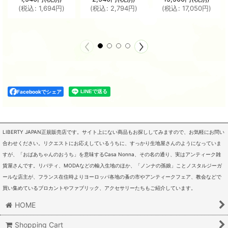
(
税込
:
1,694
円
)
(
税込
:
2,794
円
)
(
税込
:
17,050
円
)
Facebookでシェア
LIBERTY JAPAN正規販売店です。サイト上にない商品もお探ししてみますので、お気軽にお問い
合わせください。リクエストにお応えしているうちに、すっかり生地屋さんのようになっていま
すが、「おばあちゃんのおうち」を意味するCasa Nonna、その名の通り、実はアンティーク雑
貨屋さんです。リバティ、MODAなどの輸入生地のほか、「ノンナの孫娘」ことノスタルジーガ
ールな店主が、フランス在住時よりヨーロッパ各地の蚤の市やアンティークフェア、教会などで
買い集めているブロカントやファブリック、アクセサリーたちもご紹介しています。
HOME
Shopping Cart