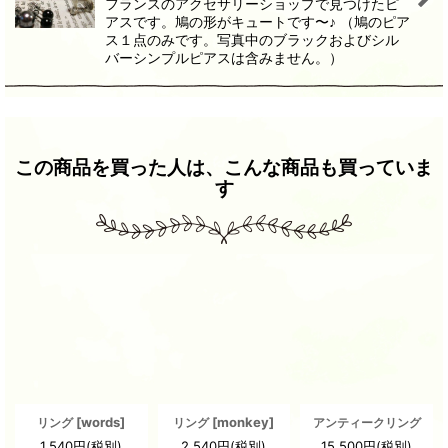
フランスのアクセサリーショップで見つけたピ
アスです。鳩の形がキュートです〜♪ （鳩のピア
ス１点のみです。写真中のブラックおよびシル
バーシンプルピアスは含みません。）
この商品を買った人は、こんな商品も買っていま
す
[
words
]
[
monkey
]
リング
リング
アンティークリング
1,540
円
(税別)
2,540
円
(税別)
15,500
円
(税別)