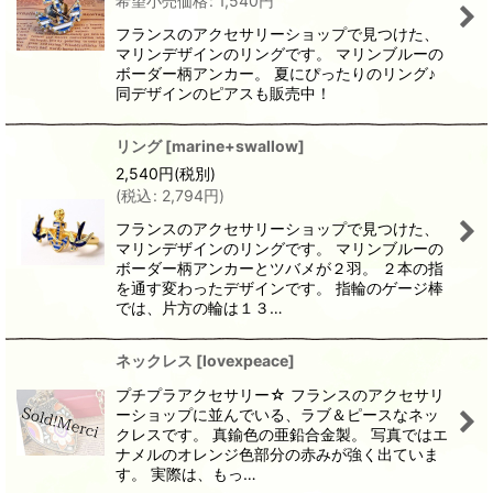
希望小売価格
:
1,540
円
フランスのアクセサリーショップで見つけた、
マリンデザインのリングです。 マリンブルーの
ボーダー柄アンカー。 夏にぴったりのリング♪
同デザインのピアスも販売中！
リング
[
marine+swallow
]
2,540
円
(税別)
(
税込
:
2,794
円
)
フランスのアクセサリーショップで見つけた、
マリンデザインのリングです。 マリンブルーの
ボーダー柄アンカーとツバメが２羽。 ２本の指
を通す変わったデザインです。 指輪のゲージ棒
では、片方の輪は１３…
ネックレス
[
lovexpeace
]
プチプラアクセサリー☆ フランスのアクセサリ
ーショップに並んでいる、ラブ＆ピースなネッ
クレスです。 真鍮色の亜鉛合金製。 写真ではエ
ナメルのオレンジ色部分の赤みが強く出ていま
す。 実際は、もっ…