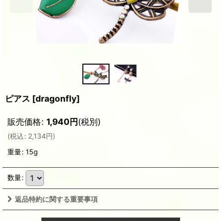
ピアス
[
dragonfly
]
販売価格
:
1,940
円
(税別)
(
税込
:
2,134
円
)
重量
:
15g
数量
:
返品特約に関する重要事項