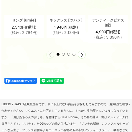
[
umie
]
[
ツバメ
]
リング
ネックレス
アンティークピアス
[
緑
]
2,540
円
(税別)
1,940
円
(税別)
4,900
円
(税別)
(
税込
:
2,794
円
)
(
税込
:
2,134
円
)
(
税込
:
5,390
円
)
Facebookでシェア
LIBERTY JAPAN正規販売店です。サイト上にない商品もお探ししてみますので、お気軽にお問い
合わせください。リクエストにお応えしているうちに、すっかり生地屋さんのようになっていま
すが、「おばあちゃんのおうち」を意味するCasa Nonna、その名の通り、実はアンティーク雑
貨屋さんです。リバティ、MODAなどの輸入生地のほか、「ノンナの孫娘」ことノスタルジーガ
ールな店主が、フランス在住時よりヨーロッパ各地の蚤の市やアンティークフェア、教会などで