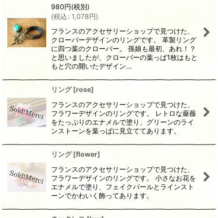
980
円
(税別)
(
税込
:
1,078
円
)
フランスのアクセサリーショップで見つけた、
クローバーデザインのリングです。 革製リング
に四つ葉のクローバー。 孫娘も最初、あれ！？
と思いましたが、クローバーの葉っぱ1枚はもと
もと穴の開いたデザイン…
リング
[
rose
]
フランスのアクセサリーショップで見つけた、
フラワーデザインのリングです。 レトロな薔薇
をたっぷりのエナメルで塗り、グリーンのライ
ンストーンを葉っぱに見立ててあります。
リング
[
flower
]
フランスのアクセサリーショップで見つけた、
フラワーデザインのリングです。 小さなお花を
エナメルで塗り、フェイクパールとラインスト
ーンでかわいく飾ってあります。