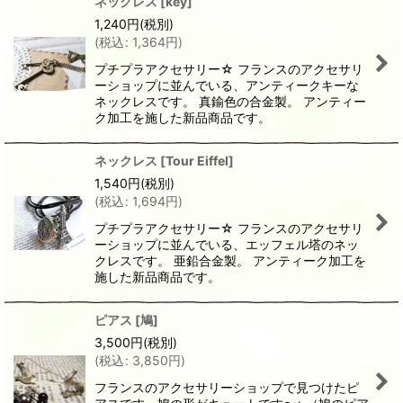
ネックレス
[
key
]
1,240
円
(税別)
(
税込
:
1,364
円
)
プチプラアクセサリー☆ フランスのアクセサリ
ーショップに並んでいる、アンティークキーな
ネックレスです。 真鍮色の合金製。 アンティー
ク加工を施した新品商品です。
ネックレス
[
Tour Eiffel
]
1,540
円
(税別)
(
税込
:
1,694
円
)
プチプラアクセサリー☆ フランスのアクセサリ
ーショップに並んでいる、エッフェル塔のネッ
クレスです。 亜鉛合金製。 アンティーク加工を
施した新品商品です。
ピアス
[
鳩
]
3,500
円
(税別)
(
税込
:
3,850
円
)
フランスのアクセサリーショップで見つけたピ