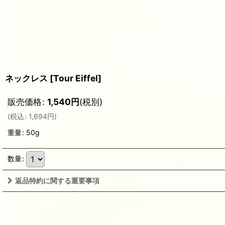
ネックレス
[
Tour Eiffel
]
販売価格
:
1,540
円
(税別)
(
税込
:
1,694
円
)
重量
:
50g
数量
:
返品特約に関する重要事項