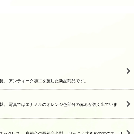
製。 アンティーク加工を施した新品商品です。
製。 写真ではエナメルのオレンジ色部分の赤みが強く出ていま
ネックレス。 真鍮色の亜鉛合金製。 けっこう大きめですので、サ