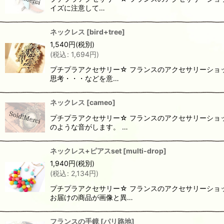
イズに注意して…
ネックレス
[
bird+tree
]
1,540
円
(税別)
(
税込
:
1,694
円
)
プチプラアクセサリー☆ フランスのアクセサリーショ
思考・・・などを意…
ネックレス
[
cameo
]
プチプラアクセサリー☆ フランスのアクセサリーショ
のような音がします。 …
ネックレス+ピアスset
[
multi-drop
]
1,940
円
(税別)
(
税込
:
2,134
円
)
プチプラアクセサリー☆ フランスのアクセサリーショ
お届けの商品が画像と異…
フランスの手鏡
[
パリ路地
]