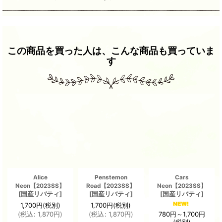
この商品を買った人は、こんな商品も買っていま
す
Alice
Penstemon
Cars
Neon【2023SS】
Road【2023SS】
Neon【2023SS】
[
国産リバティ
]
[
国産リバティ
]
[
国産リバティ
]
1,700
円
(税別)
1,700
円
(税別)
780
円
～1,700
円
(
税込
:
1,870
円
)
(
税込
:
1,870
円
)
(税別)