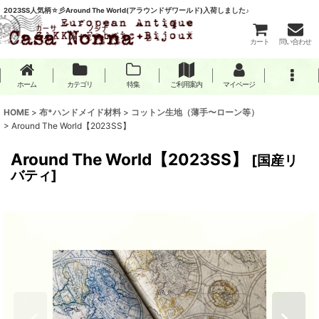
2023SS人気柄☆彡Around The World(アラウンドザワールド)入荷しました♪
カート
問い合わせ
ホーム
カテゴリ
特集
ご利用案内
マイページ
HOME
>
布*ハンドメイド材料
>
コットン生地（薄手〜ローン等）
>
Around The World【2023SS】
Around The World【2023SS】
[
国産リ
バティ
]