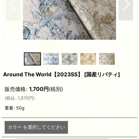
Around The World【2023SS】
[
国産リバティ
]
販売価格
:
1,700
円
(税別)
(
税込
:
1,870
円
)
重量
:
50g
カラー
を選択してください