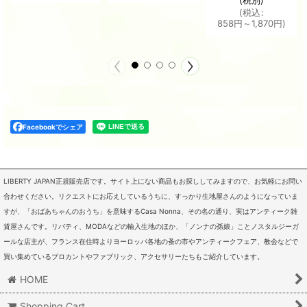
(
税込
:
858
円
～1,870
円
)
Facebookでシェア
LIBERTY JAPAN正規販売店です。サイト上にない商品もお探ししてみますので、お気軽にお問い
合わせください。リクエストにお応えしているうちに、すっかり生地屋さんのようになっていま
すが、「おばあちゃんのおうち」を意味するCasa Nonna、その名の通り、実はアンティーク雑
貨屋さんです。リバティ、MODAなどの輸入生地のほか、「ノンナの孫娘」ことノスタルジーガ
ールな店主が、フランス在住時よりヨーロッパ各地の蚤の市やアンティークフェア、教会などで
買い集めているブロカントやファブリック、アクセサリーたちもご紹介しています。
HOME
Shopping Cart