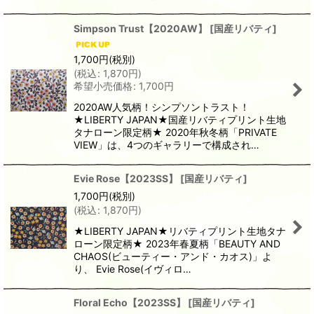
Simpson Trust【2020AW】
[
国産リバティ
]
1,700
円
(税別)
(
税込
:
1,870
円
)
希望小売価格
:
1,700
円
2020AW人気柄！シンプソントラスト！
★LIBERTY JAPAN★国産リバティプリント生地
タナローン限定柄★ 2020年秋冬柄「PRIVATE
VIEW」は、4つのギャラリーで構成され…
Evie Rose【2023SS】
[
国産リバティ
]
1,700
円
(税別)
(
税込
:
1,870
円
)
★LIBERTY JAPAN★リバティプリント生地タナ
ローン限定柄★ 2023年春夏柄「BEAUTY AND
CHAOS(ビューティー・アンド・カオス)」よ
り、 Evie Rose(イヴィロ…
Floral Echo【2023SS】
[
国産リバティ
]