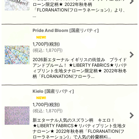
ローン限定柄★ 2022年秋冬柄
「FLORANATION(フローラネーション)」より、
…
Pride And Bloom
[
国産リバティ
]
1,700
円
(税別)
(
税込
:
1,870
円
)
2026新エターナル イギリスの街並み プライド
アンドブルーム！ ★LIBERTY FABRICS★リバテ
ィプリント生地タナローン限定柄★ 2022年秋冬
柄「FLORANATION(フローラ…
Kielo
[
国産リバティ
]
1,700
円
(税別)
(
税込
:
1,870
円
)
新エターナル人気のスズラン柄 キエロ！
★LIBERTY FABRICS★リバティプリント生地タ
ナローン★ 2022年秋冬柄「FLORANATION(フ
ローラネーション)」で人気の鈴蘭柄Ki…