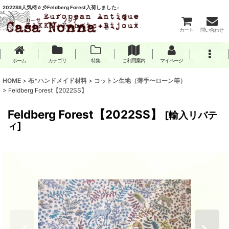
2022SS人気柄☆彡Feldberg Forest入荷しました♪
カート
問い合わせ
ホーム
カテゴリ
特集
ご利用案内
マイページ
HOME
>
布*ハンドメイド材料
>
コットン生地（薄手〜ローン等）
>
Feldberg Forest【2022SS】
Feldberg Forest【2022SS】
[
輸入リバテ
ィ
]