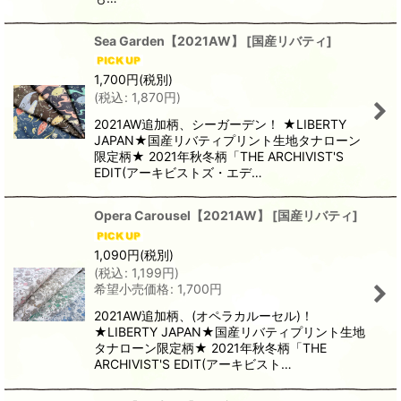
Sea Garden【2021AW】
[
国産リバティ
]
1,700
円
(税別)
(
税込
:
1,870
円
)
2021AW追加柄、シーガーデン！ ★LIBERTY
JAPAN★国産リバティプリント生地タナローン
限定柄★ 2021年秋冬柄「THE ARCHIVIST'S
EDIT(アーキビストズ・エデ…
Opera Carousel【2021AW】
[
国産リバティ
]
1,090
円
(税別)
(
税込
:
1,199
円
)
希望小売価格
:
1,700
円
2021AW追加柄、(オペラカルーセル)！
★LIBERTY JAPAN★国産リバティプリント生地
タナローン限定柄★ 2021年秋冬柄「THE
ARCHIVIST'S EDIT(アーキビスト…