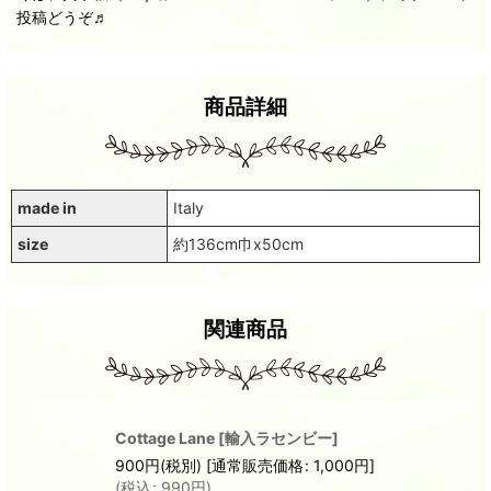
投稿どうぞ♬
商品詳細
made in
Italy
size
約136cm巾x50cm
関連商品
Cottage Lane
[
輸入ラセンビー
]
900
円
(税別)
[
通常販売価格
:
1,000
円
]
(
税込
:
990
円
)