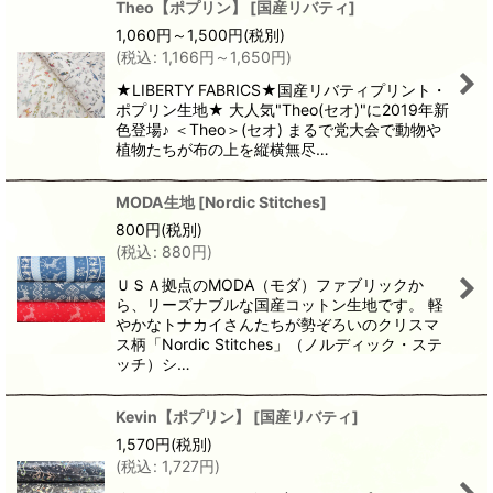
Theo【ポプリン】
[
国産リバティ
]
1,060
円
～1,500
円
(税別)
(
税込
:
1,166
円
～1,650
円
)
★LIBERTY FABRICS★国産リバティプリント・
ポプリン生地★ 大人気"Theo(セオ)"に2019年新
色登場♪ ＜Theo＞(セオ) まるで党大会で動物や
植物たちが布の上を縦横無尽…
MODA生地
[
Nordic Stitches
]
800
円
(税別)
(
税込
:
880
円
)
ＵＳＡ拠点のMODA（モダ）ファブリックか
ら、リーズナブルな国産コットン生地です。 軽
やかなトナカイさんたちが勢ぞろいのクリスマ
ス柄「Nordic Stitches」（ノルディック・ステ
ッチ）シ…
Kevin【ポプリン】
[
国産リバティ
]
1,570
円
(税別)
(
税込
:
1,727
円
)