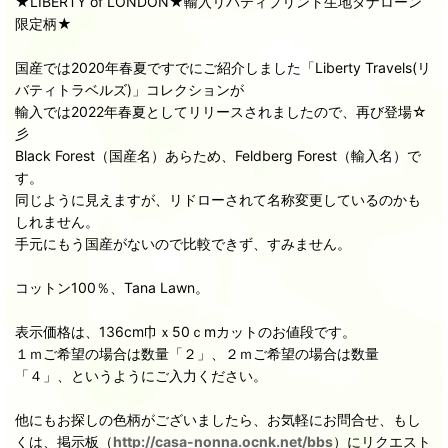
★LIBERTY of LONDON★輸入リバティプリント生地タナローン
限定柄★
国産では2020年春夏ですでにご紹介しました「Liberty Travels(リ
バティトラベルズ)」コレクションが
輸入では2022年春夏としてリリースされましたので、再び登場☆
彡
Black Forest（国産名）あらため、Feldberg Forest（輸入名）で
す。
同じように見えますが、リドローされて名称変更しているのかも
しれません。
手元にもう国産がないので比較できず、すみません。
コットン100％、Tana Lawn。
表示価格は、136cm巾ｘ50ｃmカットのお値段です。
１ｍご希望の場合は数量「２」、２ｍご希望の場合は数量
「４」、というようにご入力ください。
他にもお探しの色柄がございましたら、お気軽にお問合せ、もし
くは、掲示板（
http://casa-nonna.ocnk.net/bbs
）にリクエスト