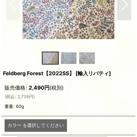
Feldberg Forest【2022SS】
[
輸入リバティ
]
販売価格
:
2,490
円
(税別)
(
税込
:
2,739
円
)
重量
:
60g
カラー
を選択してください