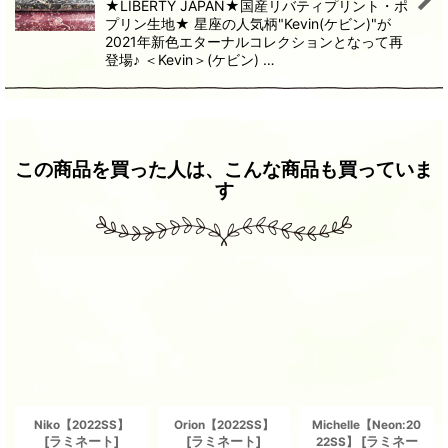
★LIBERTY JAPAN★国産リバティプリント・ポ
プリン生地★ 星座の人気柄"Kevin(ケビン)"が
2021年新色エターナルコレクションとなって再
登場♪ ＜Kevin＞(ケビン) …
この商品を買った人は、こんな商品も買っていま
す
Niko【2022SS】
Orion【2022SS】
Michelle【Neon:20
[
ラミネート
]
[
ラミネート
]
[
ラミネー
22SS】