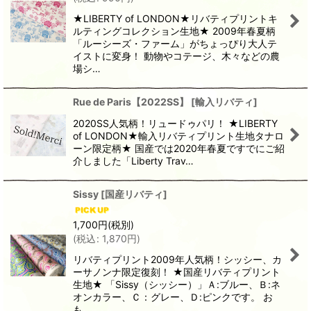
★LIBERTY of LONDON★リバティプリントキ
ルティングコレクション生地★ 2009年春夏柄
「ルーシーズ・ファーム」がちょっぴり大人テ
イストに変身！ 動物やコテージ、木々などの農
場シ…
Rue de Paris【2022SS】
[
輸入リバティ
]
2020SS人気柄！リュードゥパリ！ ★LIBERTY
of LONDON★輸入リバティプリント生地タナロ
ーン限定柄★ 国産では2020年春夏ですでにご紹
介しました「Liberty Trav…
Sissy
[
国産リバティ
]
1,700
円
(税別)
(
税込
:
1,870
円
)
リバティプリント2009年人気柄！シッシー、カ
ーサノンナ限定復刻！ ★国産リバティプリント
生地★ 「Sissy（シッシー）」Ａ:ブルー、Ｂ:ネ
オンカラー、Ｃ：グレー、Ｄ:ピンクです。 お
も…