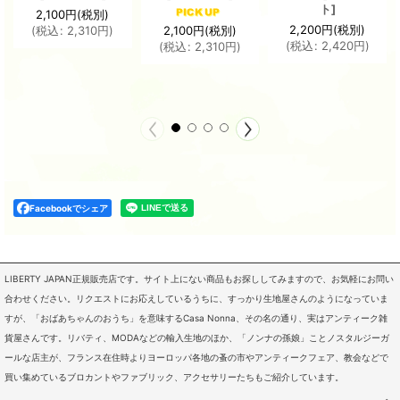
ト
]
2,100
円
(税別)
2,200
円
(税別)
2,100
円
(税別)
(
税込
:
2,310
円
)
(
税込
:
2,420
円
)
(
税込
:
2,310
円
)
Facebookでシェア
LIBERTY JAPAN正規販売店です。サイト上にない商品もお探ししてみますので、お気軽にお問い
合わせください。リクエストにお応えしているうちに、すっかり生地屋さんのようになっていま
すが、「おばあちゃんのおうち」を意味するCasa Nonna、その名の通り、実はアンティーク雑
貨屋さんです。リバティ、MODAなどの輸入生地のほか、「ノンナの孫娘」ことノスタルジーガ
ールな店主が、フランス在住時よりヨーロッパ各地の蚤の市やアンティークフェア、教会などで
買い集めているブロカントやファブリック、アクセサリーたちもご紹介しています。