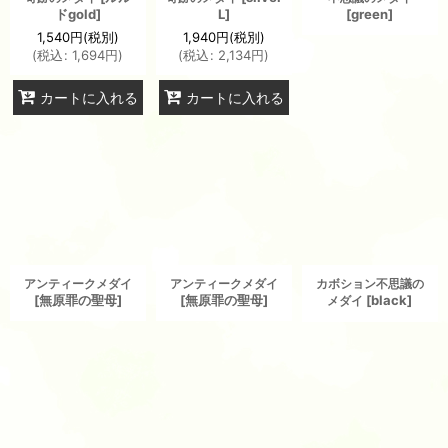
ドgold
]
L
]
[
green
]
1,540
円
(税別)
1,940
円
(税別)
(
税込
:
1,694
円
)
(
税込
:
2,134
円
)
カートに入れる
カートに入れる
アンティークメダイ
アンティークメダイ
カボション不思議の
[
無原罪の聖母
]
[
無原罪の聖母
]
[
black
]
メダイ