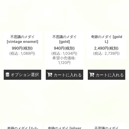
[
gold
不思議のメダイ
不思議のメダイ
奇跡のメダイ
[
vintage enamel
]
[
gold
]
L
]
990
円
(税別)
940
円
(税別)
2,490
円
(税別)
(
税込
:
1,089
円
)
(
税込
:
1,034
円
)
(
税込
:
2,739
円
)
希望小売価格
:
1,120
円
オプション選択
カートに入れる
カートに入れる
[
ルル
[
silver
奇跡のメダイ
奇跡のメダイ
不思議のメダイ