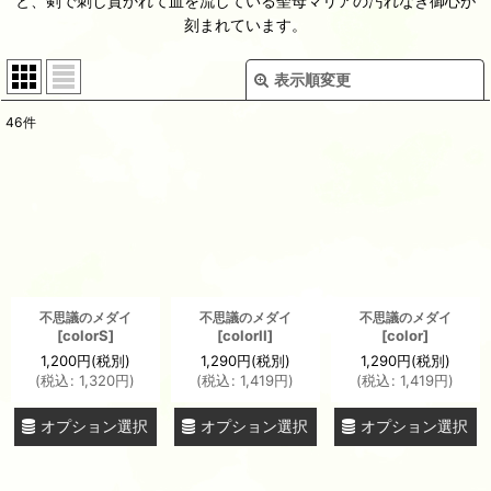
と、剣で刺し貫かれて血を流している聖母マリアの汚れなき御心が
刻まれています。
表示順変更
閉じる
46
件
表示数
:
並び順
:
絞り込む
不思議のメダイ
不思議のメダイ
不思議のメダイ
[
colorS
]
[
colorII
]
[
color
]
1,200
円
(税別)
1,290
円
(税別)
1,290
円
(税別)
(
税込
:
1,320
円
)
(
税込
:
1,419
円
)
(
税込
:
1,419
円
)
オプション選択
オプション選択
オプション選択