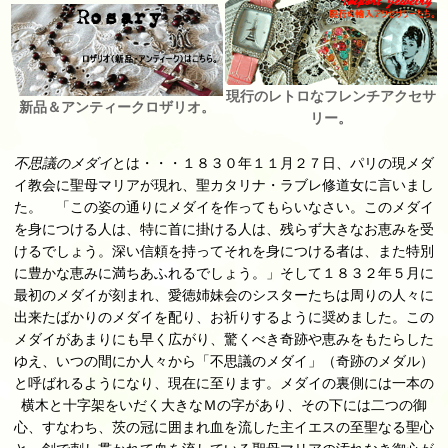
現行のレトロなフレンチアクセサ
新品＆アンティークロザリオ。
リー。
不思議のメダイ
とは・・・１８３０年１１月２７日、パリの現メダ
イ教会に聖母マリアが現れ、聖カタリナ・ラブレ修道女に言いまし
た。 「この姿の通りにメダイを作ってもらいなさい。このメダイ
を身につける人は、特に首に掛ける人は、残らず大きなお恵みを受
けるでしょう。深い信頼を持ってそれを身につける者は、また特別
に豊かな恵みに満ちあふれるでしょう。」そして１８３２年５月に
最初のメダイが刻まれ、愛徳姉妹会のシスターたちは周りの人々に
出来たばかりのメダイを配り、お祈りするように奨めました。この
メダイがあまりにも早く広がり、驚くべき奇跡や恵みをもたらした
ゆえ、いつの間にか人々から「不思議のメダイ」（奇跡のメダル）
と呼ばれるようになり、現在に至ります。メダイの裏側には一本の
横木と十字架をいだく大きなＭの字があり、その下には二つの御
心、すなわち、茨の冠に囲まれ血を流した主イエスの至聖なる聖心