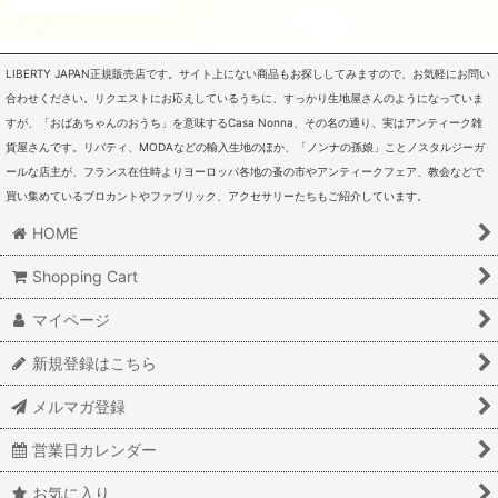
LIBERTY JAPAN正規販売店です。サイト上にない商品もお探ししてみますので、お気軽にお問い
合わせください。リクエストにお応えしているうちに、すっかり生地屋さんのようになっていま
すが、「おばあちゃんのおうち」を意味するCasa Nonna、その名の通り、実はアンティーク雑
貨屋さんです。リバティ、MODAなどの輸入生地のほか、「ノンナの孫娘」ことノスタルジーガ
ールな店主が、フランス在住時よりヨーロッパ各地の蚤の市やアンティークフェア、教会などで
買い集めているブロカントやファブリック、アクセサリーたちもご紹介しています。
HOME
Shopping Cart
マイページ
新規登録はこちら
メルマガ登録
営業日カレンダー
お気に入り