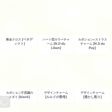
[
ベネデ
教会クロス
ハート型カラーチャ
カボション+ストラス
ィクト
]
[
N.D du
[
N.D du
ーム
チャーム
Liban
]
Puy
]
カボション不思議の
デザインチャーム
デザインチャーム
[
black
]
[
ルルドの聖母
]
[
透かし彫り
]
メダイ