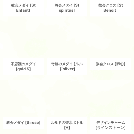
[
St
[
St
[
St
教会メダイ
教会メダイ
教会クロス
Enfant
]
spiritus
]
Benoit
]
[
ルル
[
御心
]
不思議のメダイ
奇跡のメダイ
教会クロス
[
gold S
]
ドsilver
]
[
threse
]
教会メダイ
ルルドの聖水ボトル
デザインチャーム
[
H
]
[
ラインストーン
]