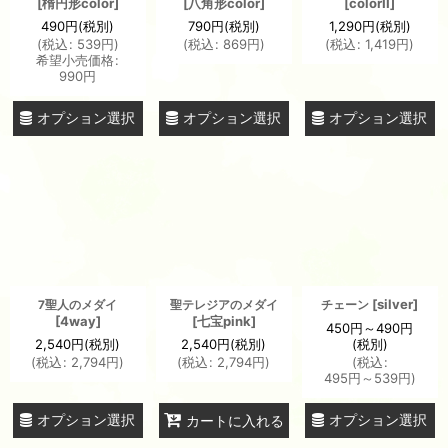
[
楕円形color
]
[
八角形color
]
[
colorII
]
490
円
(税別)
790
円
(税別)
1,290
円
(税別)
(
税込
:
539
円
)
(
税込
:
869
円
)
(
税込
:
1,419
円
)
希望小売価格
:
990
円
オプション選択
オプション選択
オプション選択
[
silver
]
7聖人のメダイ
聖テレジアのメダイ
チェーン
[
4way
]
[
七宝pink
]
450
円
～490
円
2,540
円
(税別)
2,540
円
(税別)
(税別)
(
税込
:
2,794
円
)
(
税込
:
2,794
円
)
(
税込
:
495
円
～539
円
)
オプション選択
オプション選択
カートに入れる