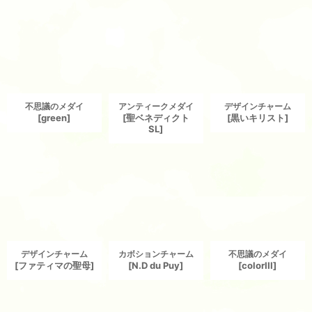
不思議のメダイ
アンティークメダイ
デザインチャーム
[
green
]
[
聖ベネディクト
[
黒いキリスト
]
SL
]
デザインチャーム
カボションチャーム
不思議のメダイ
[
ファティマの聖母
]
[
N.D du Puy
]
[
colorIII
]