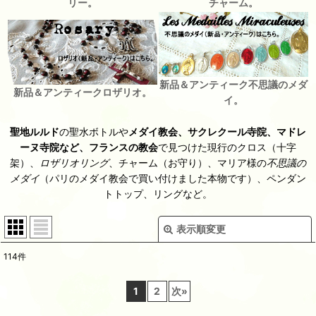
リー。
チャーム。
新品＆アンティーク不思議のメダ
新品＆アンティークロザリオ。
イ。
聖地ルルド
の聖水ボトルや
メダイ教会、サクレクール寺院、マドレ
ーヌ寺院など、フランスの教会
で見つけた現行のクロス（十字
架）、
ロザリオリング
、チャーム（お守り）、マリア様の
不思議の
メダイ
（パリのメダイ教会で買い付けました本物です）、ペンダン
トトップ、リングなど。
表示順変更
閉じる
114
件
表示数
:
1
2
次
»
並び順
: