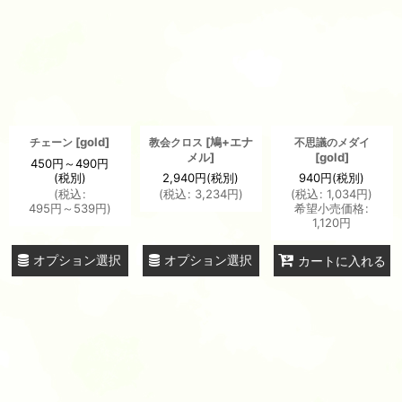
[
gold
]
[
鳩+エナ
チェーン
教会クロス
不思議のメダイ
メル
]
[
gold
]
450
円
～490
円
(税別)
2,940
円
(税別)
940
円
(税別)
(
税込
:
(
税込
:
3,234
円
)
(
税込
:
1,034
円
)
495
円
～539
円
)
希望小売価格
:
1,120
円
オプション選択
オプション選択
カートに入れる