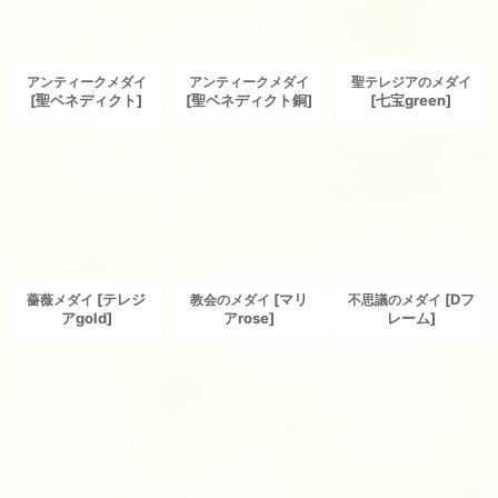
アンティークメダイ
アンティークメダイ
聖テレジアのメダイ
[
聖ベネディクト
]
[
聖ベネディクト銅
]
[
七宝green
]
[
テレジ
[
マリ
[
Dフ
薔薇メダイ
教会のメダイ
不思議のメダイ
アgold
]
アrose
]
レーム
]