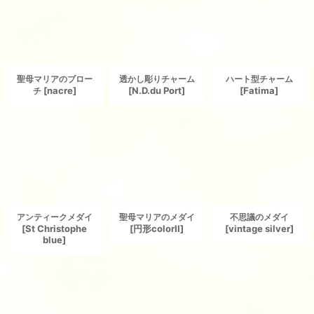
聖母マリアのブロー
透かし彫りチャーム
ハート型チャーム
[
nacre
]
[
N.D.du Port
]
[
Fatima
]
チ
アンティークメダイ
聖母マリアのメダイ
不思議のメダイ
[
St Christophe
[
円形colorII
]
[
vintage silver
]
blue
]