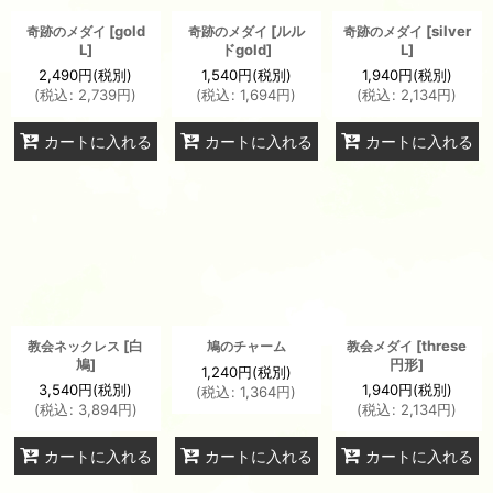
[
gold
[
ルル
[
silver
奇跡のメダイ
奇跡のメダイ
奇跡のメダイ
L
]
ドgold
]
L
]
2,490
円
(税別)
1,540
円
(税別)
1,940
円
(税別)
(
税込
:
2,739
円
)
(
税込
:
1,694
円
)
(
税込
:
2,134
円
)
カートに入れる
カートに入れる
カートに入れる
[
白
[
threse
教会ネックレス
鳩のチャーム
教会メダイ
鳩
]
円形
]
1,240
円
(税別)
3,540
円
(税別)
1,940
円
(税別)
(
税込
:
1,364
円
)
(
税込
:
3,894
円
)
(
税込
:
2,134
円
)
カートに入れる
カートに入れる
カートに入れる