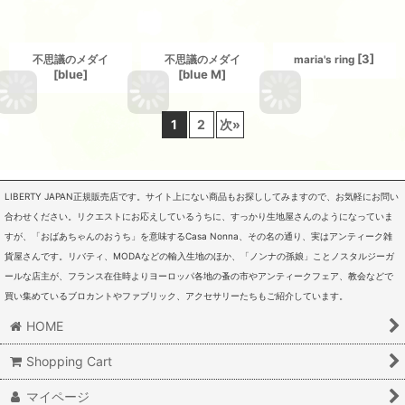
[
3
]
不思議のメダイ
不思議のメダイ
maria's ring
[
blue
]
[
blue M
]
1
2
次
»
LIBERTY JAPAN正規販売店です。サイト上にない商品もお探ししてみますので、お気軽にお問い
合わせください。リクエストにお応えしているうちに、すっかり生地屋さんのようになっていま
すが、「おばあちゃんのおうち」を意味するCasa Nonna、その名の通り、実はアンティーク雑
貨屋さんです。リバティ、MODAなどの輸入生地のほか、「ノンナの孫娘」ことノスタルジーガ
ールな店主が、フランス在住時よりヨーロッパ各地の蚤の市やアンティークフェア、教会などで
買い集めているブロカントやファブリック、アクセサリーたちもご紹介しています。
HOME
Shopping Cart
マイページ