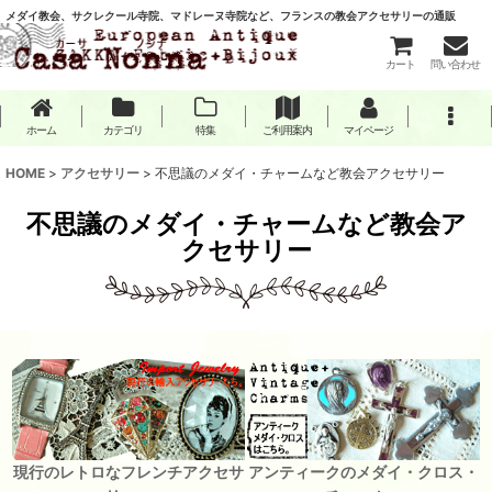
メダイ教会、サクレクール寺院、マドレーヌ寺院など、フランスの教会アクセサリーの通販
カート
問い合わせ
ホーム
カテゴリ
特集
ご利用案内
マイページ
HOME
>
アクセサリー
>
不思議のメダイ・チャームなど教会アクセサリー
不思議のメダイ・チャームなど教会ア
クセサリー
現行のレトロなフレンチアクセサ
アンティークのメダイ・クロス・