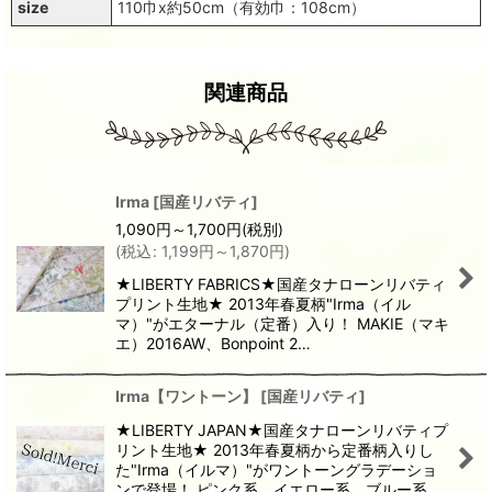
size
110巾x約50cm（有効巾：108cm）
関連商品
Irma
[
国産リバティ
]
1,090
円
～1,700
円
(税別)
(
税込
:
1,199
円
～1,870
円
)
★LIBERTY FABRICS★国産タナローンリバティ
プリント生地★ 2013年春夏柄"Irma（イル
マ）"がエターナル（定番）入り！ MAKIE（マキ
エ）2016AW、Bonpoint 2…
Irma【ワントーン】
[
国産リバティ
]
★LIBERTY JAPAN★国産タナローンリバティプ
リント生地★ 2013年春夏柄から定番柄入りし
た"Irma（イルマ）"がワントーングラデーショ
ンで登場！ ピンク系、イエロー系、ブルー系、