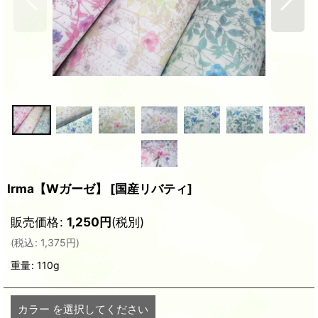
Irma【Wガーゼ】
[
国産リバティ
]
販売価格
:
1,250
円
(税別)
(
税込
:
1,375
円
)
重量
:
110g
カラー
を選択してください