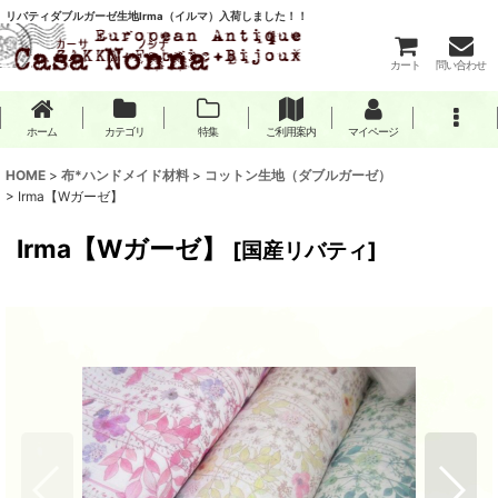
リバティダブルガーゼ生地Irma（イルマ）入荷しました！！
カート
問い合わせ
ホーム
カテゴリ
特集
ご利用案内
マイページ
HOME
>
布*ハンドメイド材料
>
コットン生地（ダブルガーゼ）
>
Irma【Wガーゼ】
Irma【Wガーゼ】
[
国産リバティ
]