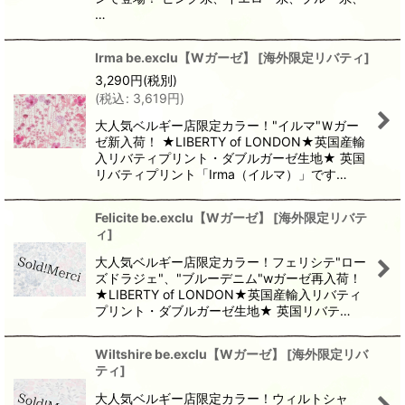
…
Irma be.exclu【Wガーゼ】
[
海外限定リバティ
]
3,290
円
(税別)
(
税込
:
3,619
円
)
大人気ベルギー店限定カラー！"イルマ"Ｗガー
ゼ新入荷！ ★LIBERTY of LONDON★英国産輸
入リバティプリント・ダブルガーゼ生地★ 英国
リバティプリント「Irma（イルマ）」です…
Felicite be.exclu【Wガーゼ】
[
海外限定リバテ
ィ
]
大人気ベルギー店限定カラー！フェリシテ"ロー
ズドラジェ"、"ブルーデニム"wガーゼ再入荷！
★LIBERTY of LONDON★英国産輸入リバティ
プリント・ダブルガーゼ生地★ 英国リバテ…
Wiltshire be.exclu【Wガーゼ】
[
海外限定リバ
ティ
]
大人気ベルギー店限定カラー！ウィルトシャ