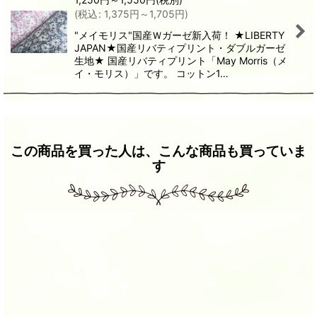
(
税込
:
1,375
円
～1,705
円
)
"メイモリス"国産Ｗガーゼ新入荷！ ★LIBERTY
JAPAN★国産リバティプリント・ダブルガーゼ
生地★ 国産リバティプリント「May Morris（メ
イ・モリス）」です。 コットン1…
この商品を買った人は、こんな商品も買っていま
す