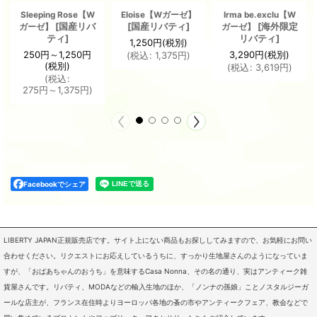
Sleeping Rose【W
Eloise【Wガーゼ】
Irma be.exclu【W
[
国産リバ
[
国産リバティ
]
[
海外限定
ガーゼ】
ガーゼ】
ティ
]
リバティ
]
1,250
円
(税別)
250
円
～1,250
円
3,290
円
(税別)
(
税込
:
1,375
円
)
(税別)
(
税込
:
3,619
円
)
(
税込
:
275
円
～1,375
円
)
Facebookでシェア
LIBERTY JAPAN正規販売店です。サイト上にない商品もお探ししてみますので、お気軽にお問い
合わせください。リクエストにお応えしているうちに、すっかり生地屋さんのようになっていま
すが、「おばあちゃんのおうち」を意味するCasa Nonna、その名の通り、実はアンティーク雑
貨屋さんです。リバティ、MODAなどの輸入生地のほか、「ノンナの孫娘」ことノスタルジーガ
ールな店主が、フランス在住時よりヨーロッパ各地の蚤の市やアンティークフェア、教会などで