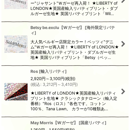
ー"ジャサント"Ｗガーゼ再入荷！ ★LIBERTY of
LONDON★英国産輸入リバティプリント・ダブ
ルガーゼ生地★ 英国リバティプリント「Wil…
Betsy be.exclu【Wガーゼ】
[
海外限定リバテ
ィ
]
大人気ベルギー店限定カラー！ベッツィ"デニ
ム"Ｗガーゼ再入荷！ ★LIBERTY of LONDON★
英国産輸入リバティプリント・ダブルガーゼ生
地★ 英国リバティプリント「Betsy（ベッ…
Ros
[
輸入リバティ
]
2,920
円
～3,100
円
(税別)
(
税込
:
3,212
円
～3,410
円
)
★LIBERTY of LONDON★英国産輸入リバティ
プリント生地★ クラシックタナローン（輸入定
番柄）"Ros（ロス）"各色です。コットン
100％、Tana Lawn。 カラーが10種類あ…
May Morris【Wガーゼ】
[
国産リバティ
]
1,250
円
～1,550
円
(税別)