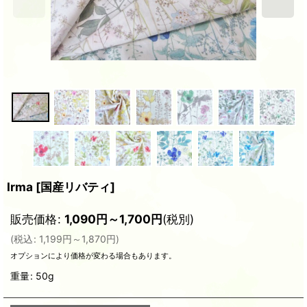
Irma
[
国産リバティ
]
販売価格
:
1,090
円
～1,700
円
(税別)
(
税込
:
1,199
円
～1,870
円
)
オプションにより価格が変わる場合もあります。
重量
:
50g