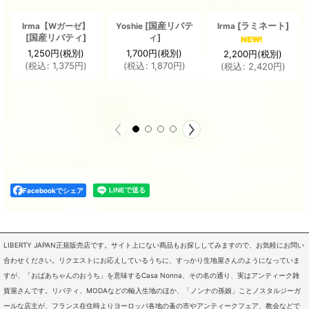
[
国産リバテ
[
ラミネート
]
Irma【Wガーゼ】
Yoshie
Irma
[
国産リバティ
]
ィ
]
1,250
円
(税別)
1,700
円
(税別)
2,200
円
(税別)
(
税込
:
1,375
円
)
(
税込
:
1,870
円
)
(
税込
:
2,420
円
)
Facebookでシェア
LIBERTY JAPAN正規販売店です。サイト上にない商品もお探ししてみますので、お気軽にお問い
合わせください。リクエストにお応えしているうちに、すっかり生地屋さんのようになっていま
すが、「おばあちゃんのおうち」を意味するCasa Nonna、その名の通り、実はアンティーク雑
貨屋さんです。リバティ、MODAなどの輸入生地のほか、「ノンナの孫娘」ことノスタルジーガ
ールな店主が、フランス在住時よりヨーロッパ各地の蚤の市やアンティークフェア、教会などで