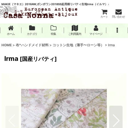
MAKIE（マキエ）2016AW,ボンポワン2018SS起用柄リバティ生地Irma（イルマ）♪
カート
問い合わせ
ホーム
カテゴリ
特集
ご利用案内
マイページ
HOME
>
布*ハンドメイド材料
>
コットン生地（薄手〜ローン等）
>
Irma
Irma
[
国産リバティ
]