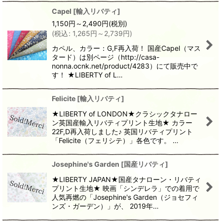
Capel
[
輸入リバティ
]
1,150
円
～2,490
円
(税別)
(
税込
:
1,265
円
～2,739
円
)
カペル、カラー：G,F再入荷！ 国産Capel（マス
タード）は別ページ（http://casa-
nonna.ocnk.net/product/4283）にて販売中で
す！ ★LIBERTY of L…
Felicite
[
輸入リバティ
]
★LIBERTY of LONDON★クラシックタナロー
ン英国産輸入リバティプリント生地★ カラー
22F,D再入荷しました♪ 英国リバティプリント
「Felicite（フェリシテ）」各色です。 …
Josephine's Garden
[
国産リバティ
]
★LIBERTY JAPAN★国産タナローン・リバティ
プリント生地★ 映画「シンデレラ」での着用で
人気再燃の「Josephine's Garden（ジョセフィ
ンズ・ガーデン）」が、 2019年…