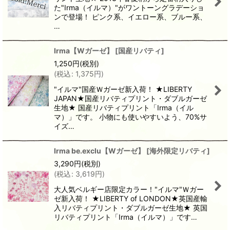
た"Irma（イルマ）"がワントーングラデーショ
ンで登場！ ピンク系、イエロー系、ブルー系、
…
Irma【Wガーゼ】
[
国産リバティ
]
1,250
円
(税別)
(
税込
:
1,375
円
)
"イルマ"国産Ｗガーゼ新入荷！ ★LIBERTY
JAPAN★国産リバティプリント・ダブルガーゼ
生地★ 国産リバティプリント「Irma（イル
マ）」です。 小物にも使いやすいよう、70%サ
イズ…
Irma be.exclu【Wガーゼ】
[
海外限定リバティ
]
3,290
円
(税別)
(
税込
:
3,619
円
)
大人気ベルギー店限定カラー！"イルマ"Ｗガー
ゼ新入荷！ ★LIBERTY of LONDON★英国産輸
入リバティプリント・ダブルガーゼ生地★ 英国
リバティプリント「Irma（イルマ）」です…