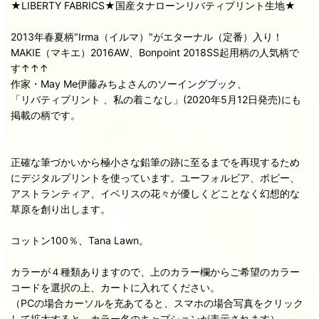
★LIBERTY FABRICS★国産タナローンリバティプリント生地★
2013年春夏柄"Irma（イルマ）"がエターナル（定番）入り！
MAKIE（マキエ）2016AW、Bonpoint 2018SS起用柄の人気柄で
す↑↑↑
作家・May Me伊藤みちよさんのソーイングブック、
「リバティプリント 、私の着こなし」(2020年5月12日発売)にも
掲載の柄です。
正確な筆づかいから極小さな鉛筆の跡に至るまでを再現するため
にデジタルプリントを使っています。ユーフォルビア、ポピー、
アストランティア、イベリスの花々が優しくどことなく幻想的な
草原を創り出します。
コットン100％、Tana Lawn。
カラーが４種類ありますので、上のカラー欄からご希望のカラー
コードを選択の上、カートに入れてください。
（PCの場合カーソルを充あてると、スマホの場合写真をクリック
して拡大すると、カラー名のキャプションが表示されます）