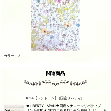
カラー：Ａ
関連商品
Irma【ワントーン】
[
国産リバティ
]
★LIBERTY JAPAN★国産タナローンリバティプ
リント生地★ 2013年春夏柄から定番柄入りし