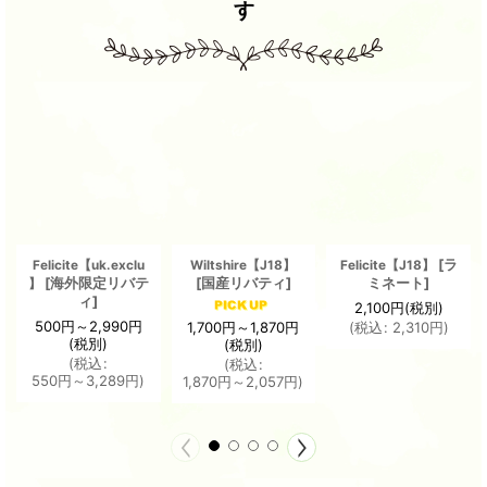
す
[
ラ
Felicite【uk.exclu
Wiltshire【J18】
Felicite【J18】
[
海外限定リバテ
[
国産リバティ
]
ミネート
]
】
ィ
]
2,100
円
(税別)
500
円
～2,990
円
1,700
円
～1,870
円
(
税込
:
2,310
円
)
(税別)
(税別)
(
税込
:
(
税込
:
550
円
～3,289
円
)
1,870
円
～2,057
円
)