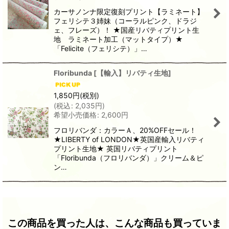
カーサノンナ限定復刻プリント【ラミネート】
フェリシテ３姉妹（コーラルピンク、ドラジ
ェ、フレーズ）！ ★国産リバティプリント生
地 ラミネート加工（マットタイプ）★
「Felicite（フェリシテ）」…
Floribunda
[
【輸入】リバティ生地
]
1,850
円
(税別)
(
税込
:
2,035
円
)
希望小売価格
:
2,600
円
フロリバンダ：カラーＡ、20%OFFセール！
★LIBERTY of LONDON★英国産輸入リバティ
プリント生地★ 英国リバティプリント
「Floribunda（フロリバンダ）」クリーム＆ピ
ン…
この商品を買った人は、こんな商品も買っていま