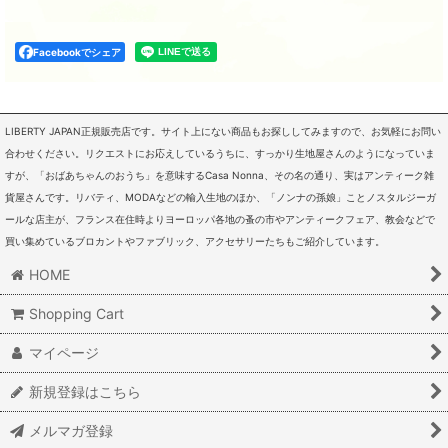
Facebookでシェア
LIBERTY JAPAN正規販売店です。サイト上にない商品もお探ししてみますので、お気軽にお問い
合わせください。リクエストにお応えしているうちに、すっかり生地屋さんのようになっていま
すが、「おばあちゃんのおうち」を意味するCasa Nonna、その名の通り、実はアンティーク雑
貨屋さんです。リバティ、MODAなどの輸入生地のほか、「ノンナの孫娘」ことノスタルジーガ
ールな店主が、フランス在住時よりヨーロッパ各地の蚤の市やアンティークフェア、教会などで
買い集めているブロカントやファブリック、アクセサリーたちもご紹介しています。
HOME
Shopping Cart
マイページ
新規登録はこちら
メルマガ登録