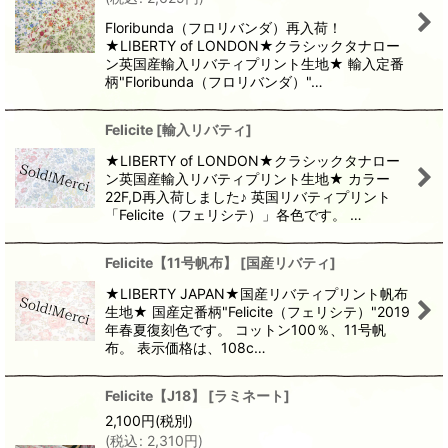
Floribunda（フロリバンダ）再入荷！
★LIBERTY of LONDON★クラシックタナロー
ン英国産輸入リバティプリント生地★ 輸入定番
柄"Floribunda（フロリバンダ）"…
Felicite
[
輸入リバティ
]
★LIBERTY of LONDON★クラシックタナロー
ン英国産輸入リバティプリント生地★ カラー
22F,D再入荷しました♪ 英国リバティプリント
「Felicite（フェリシテ）」各色です。 …
Felicite【11号帆布】
[
国産リバティ
]
★LIBERTY JAPAN★国産リバティプリント帆布
生地★ 国産定番柄"Felicite（フェリシテ）"2019
年春夏復刻色です。 コットン100％、11号帆
布。 表示価格は、108c…
Felicite【J18】
[
ラミネート
]
2,100
円
(税別)
(
税込
:
2,310
円
)