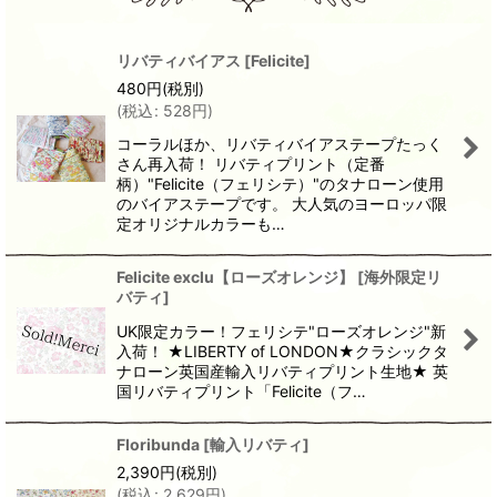
リバティバイアス
[
Felicite
]
480
円
(税別)
(
税込
:
528
円
)
コーラルほか、リバティバイアステープたっく
さん再入荷！ リバティプリント（定番
柄）"Felicite（フェリシテ）"のタナローン使用
のバイアステープです。 大人気のヨーロッパ限
定オリジナルカラーも…
Felicite exclu【ローズオレンジ】
[
海外限定リ
バティ
]
UK限定カラー！フェリシテ"ローズオレンジ"新
入荷！ ★LIBERTY of LONDON★クラシックタ
ナローン英国産輸入リバティプリント生地★ 英
国リバティプリント「Felicite（フ…
Floribunda
[
輸入リバティ
]
2,390
円
(税別)
(
税込
:
2,629
円
)