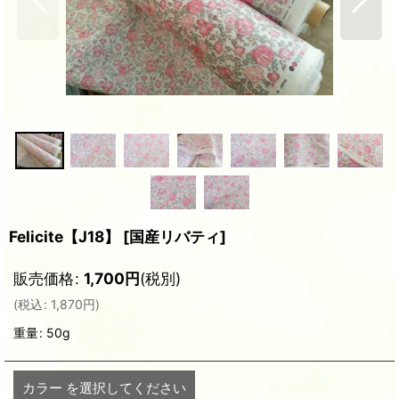
Felicite【J18】
[
国産リバティ
]
販売価格
:
1,700
円
(税別)
(
税込
:
1,870
円
)
重量
:
50g
カラー
を選択してください