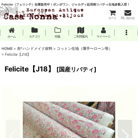
Felicite（フェリシテ）在庫販売中！ボンポワン、ジャカディ起用柄リバティ生地多数入荷！
カート
問い合わせ
ホーム
カテゴリ
特集
ご利用案内
マイページ
HOME
>
布*ハンドメイド材料
>
コットン生地（薄手〜ローン等）
>
Felicite【J18】
Felicite【J18】
[
国産リバティ
]