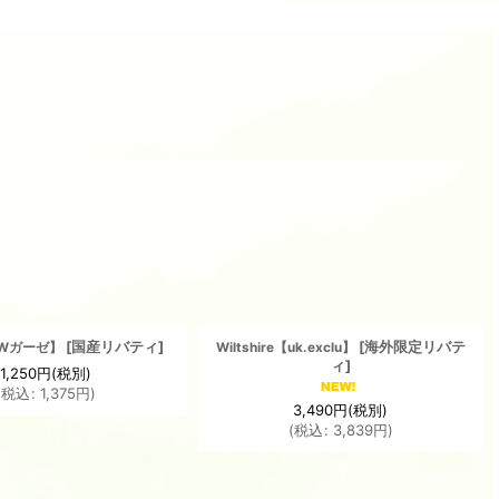
[
国産リバティ
]
[
海外限定リバテ
a【Wガーゼ】
Wiltshire【uk.exclu】
ィ
]
1,250
円
(税別)
(
税込
:
1,375
円
)
3,490
円
(税別)
(
税込
:
3,839
円
)