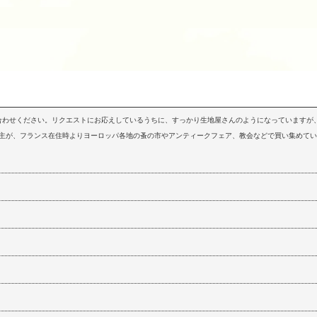
問い合わせください。リクエストにお応えしているうちに、すっかり生地屋さんのようになっていますが、
店主が、フランス在住時よりヨーロッパ各地の蚤の市やアンティークフェア、教会などで買い集めて