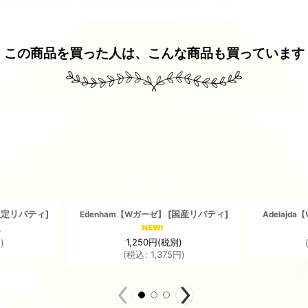
この商品を買った人は、こんな商品も買っています
限定リバティ
]
[
国産リバティ
]
Edenham【Wガーゼ】
Adelajd
)
1,250
円
(税別)
円
)
(
税込
:
1,375
円
)