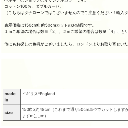
コットン100％、ダブルガーゼ。
（こちらはタナローンではございませんのでご注意ください！輸入
表示価格は150cm巾約50cmカットのお値段です。
１ｍご希望の場合は数量「2」、２ｍご希望の場合は数量「4」、と
他にもお探しの色柄がございましたら、ロンドンよりお取り寄せい
made
イギリス*England
in
150巾x約48cm（これまで通り50cm単位でカットし
size
ますm(_ _)m）