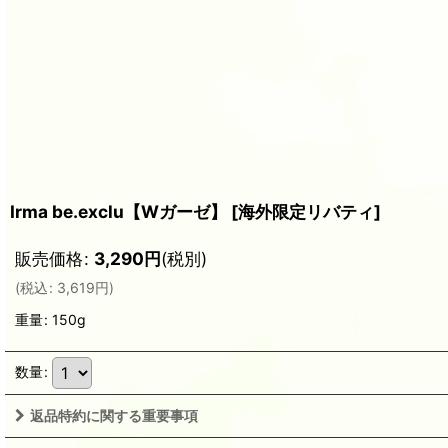
Irma be.exclu【Wガーゼ】
[
海外限定リバティ
]
販売価格
:
3,290
円
(税別)
(
税込
:
3,619
円
)
重量
:
150g
数量
:
返品特約に関する重要事項