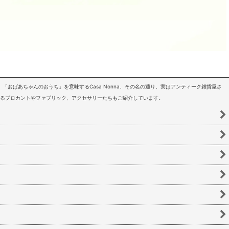
「おばあちゃんのおうち」を意味するCasa Nonna、その名の通り、実はアンティーク雑貨屋さ
いるブロカントやファブリック、アクセサリーたちもご紹介しています。