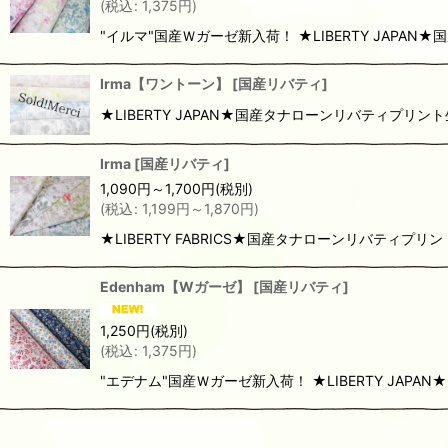
(
税込
:
1,375
円
)
"イルマ"国産Ｗガーゼ新入荷！ ★LIBERTY JAP
Irma【ワントーン】
[
国産リバティ
]
★LIBERTY JAPAN★国産タナローンリバティプリ
Irma
[
国産リバティ
]
1,090
円
～1,700
円
(税別)
(
税込
:
1,199
円
～1,870
円
)
★LIBERTY FABRICS★国産タナローンリバティプリント
Edenham【Wガーゼ】
[
国産リバティ
]
1,250
円
(税別)
(
税込
:
1,375
円
)
"エデナム"国産Ｗガーゼ新入荷！ ★LIBERTY JA