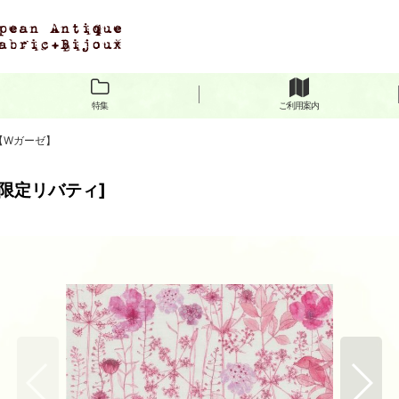
特集
ご利用案内
clu【Wガーゼ】
限定リバティ
]