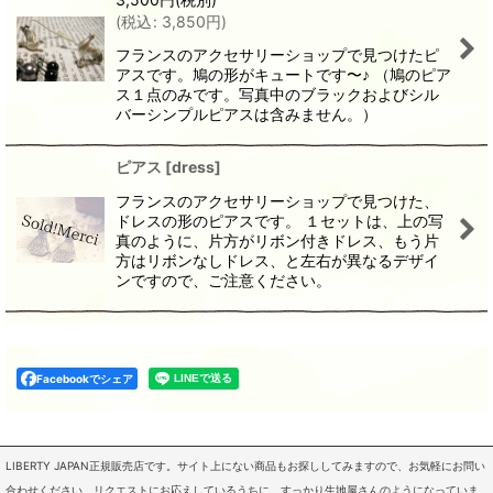
(
税込
:
3,850
円
)
フランスのアクセサリーショップで見つけたピ
アスです。鳩の形がキュートです〜♪ （鳩のピア
ス１点のみです。写真中のブラックおよびシル
バーシンプルピアスは含みません。）
ピアス
[
dress
]
フランスのアクセサリーショップで見つけた、
ドレスの形のピアスです。 １セットは、上の写
真のように、片方がリボン付きドレス、もう片
方はリボンなしドレス、と左右が異なるデザイ
ンですので、ご注意ください。
Facebookでシェア
LIBERTY JAPAN正規販売店です。サイト上にない商品もお探ししてみますので、お気軽にお問い
合わせください。リクエストにお応えしているうちに、すっかり生地屋さんのようになっていま