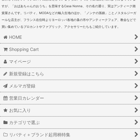
すが、「おばあちゃんのおうち」を意味するCasa Nonna、その名の通り、実はアンティーク雑
貨屋さんです。リバティ、MODAなどの輸入生地のほか、「ノンナの孫娘」ことノスタルジーガ
ールな店主が、フランス在住時よりヨーロッパ各地の蚤の市やアンティークフェア、教会などで
買い集めているブロカントやファブリック、アクセサリーたちもご紹介しています。
HOME
Shopping Cart
マイページ
新規登録はこちら
メルマガ登録
営業日カレンダー
お気に入り
カテゴリで選ぶ
リバティ＋ブランド起用柄特集