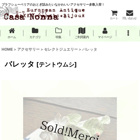
ブラフシューペリアのおとぎ話みたいなかわいいアクセサリー多数入荷！
カート
問い合わせ
ホーム
カテゴリ
特集
ご利用案内
マイページ
HOME
>
アクセサリー
>
セレクトジュエリー
>
バレッタ
バレッタ
[
テントウムシ
]