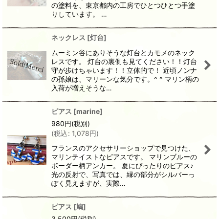
の塗料を、東京都内の工房でひとつひとつ手塗
りしています。 …
ネックレス
[
灯台
]
ムーミン谷にありそうな灯台とカモメのネック
レスです。 灯台の裏側も見てください！！灯台
守が歩けちゃいます！！立体的で！ 近頃ノンナ
の孫娘は、マリーンな気分です。^ ^ マリン柄の
入荷が増えそうな…
ピアス
[
marine
]
980
円
(税別)
(
税込
:
1,078
円
)
フランスのアクセサリーショップで見つけた、
マリンテイストなピアスです。 マリンブルーの
ボーダー柄アンカー。 夏にぴったりのピアス♪
光の反射で、写真では、縁の部分がシルバーっ
ぽく見えますが、実際…
ピアス
[
鳩
]
3,500
円
(税別)