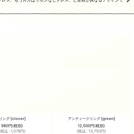
[
clover
]
[
green
]
リング
アンティークリング
980
円
(税別)
12,500
円
(税別)
(
税込
:
1,078
円
)
(
税込
:
13,750
円
)