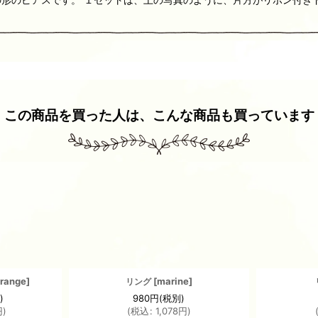
この商品を買った人は、こんな商品も買っています
range
]
[
marine
]
リング
)
980
円
(税別)
円
)
(
税込
:
1,078
円
)