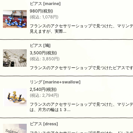
ピアス
[
marine
]
980
円
(税別)
(
税込
:
1,078
円
)
フランスのアクセサリーショップで見つけた、マリンテ
見えますが、実際…
ピアス
[
鳩
]
3,500
円
(税別)
(
税込
:
3,850
円
)
フランスのアクセサリーショップで見つけたピアスです
リング
[
marine+swallow
]
2,540
円
(税別)
(
税込
:
2,794
円
)
フランスのアクセサリーショップで見つけた、マリンデ
は、片方の輪は１３…
ピアス
[
dress
]
フランスのアクセサリーショップで見つけた、ドレスの