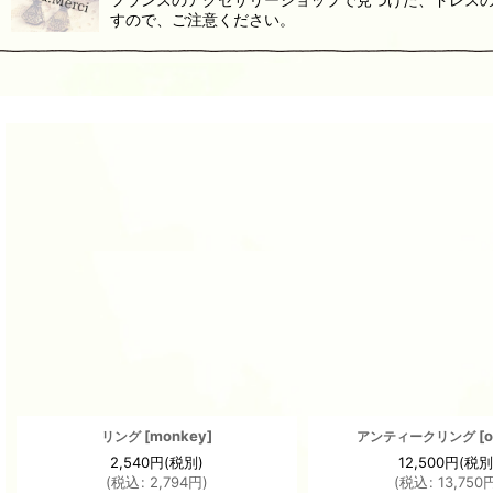
すので、ご注意ください。
[
monkey
]
[
o
リング
アンティークリング
2,540
円
(税別)
12,500
円
(税別
(
税込
:
2,794
円
)
(
税込
:
13,750