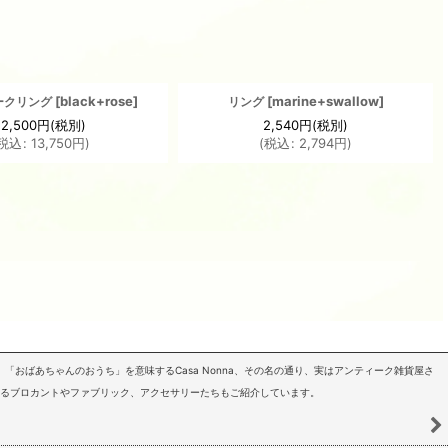
[
black+rose
]
[
marine+swallow
]
ークリング
リング
12,500
円
(税別)
2,540
円
(税別)
税込
:
13,750
円
)
(
税込
:
2,794
円
)
「おばあちゃんのおうち」を意味するCasa Nonna、その名の通り、実はアンティーク雑貨屋さ
いるブロカントやファブリック、アクセサリーたちもご紹介しています。