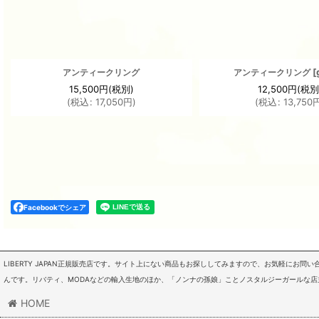
[
アンティークリング
アンティークリング
15,500
円
(税別)
12,500
円
(税別
(
税込
:
17,050
円
)
(
税込
:
13,750
Facebookでシェア
LIBERTY JAPAN正規販売店です。サイト上にない商品もお探ししてみますので、お気軽にお
んです。リバティ、MODAなどの輸入生地のほか、「ノンナの孫娘」ことノスタルジーガールな
HOME