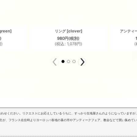
green
]
[
clover
]
リング
アンティ
)
980
円
(税別)
円
)
(
税込
:
1,078
円
)
(
問い合わせください。リクエストにお応えしているうちに、すっかり生地屋さんのようになっていますが、
店主が、フランス在住時よりヨーロッパ各地の蚤の市やアンティークフェア、教会などで買い集めて