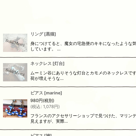
リング
[
黒猫
]
身につけてると、魔女の宅急便のキキになったような気
しています。 …
ネックレス
[
灯台
]
ムーミン谷にありそうな灯台とカモメのネックレスです
荷が増えそうな…
ピアス
[
marine
]
980
円
(税別)
(
税込
:
1,078
円
)
フランスのアクセサリーショップで見つけた、マリンテ
見えますが、実際…
ピアス
[
鳩
]