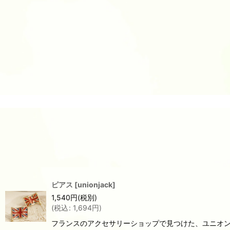
ピアス
[
unionjack
]
1,540
円
(税別)
(
税込
:
1,694
円
)
フランスのアクセサリーショップで見つけた、ユニオン