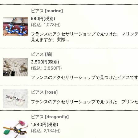
ピアス
[
marine
]
980
円
(税別)
(
税込
:
1,078
円
)
フランスのアクセサリーショップで見つけた、マリンテ
見えますが、実際…
ピアス
[
鳩
]
3,500
円
(税別)
(
税込
:
3,850
円
)
フランスのアクセサリーショップで見つけたピアスです
ピアス
[
rose
]
フランスのアクセサリーショップで見つけた、プリン
ピアス
[
dragonfly
]
1,940
円
(税別)
(
税込
:
2,134
円
)