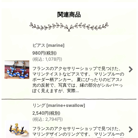
関連商品
ピアス
[
marine
]
980
円
(税別)
(
税込
:
1,078
円
)
フランスのアクセサリーショップで見つけた、
マリンテイストなピアスです。 マリンブルーの
ボーダー柄アンカー。 夏にぴったりのピアス♪
光の反射で、写真では、縁の部分がシルバーっ
ぽく見えますが、実際…
リング
[
marine+swallow
]
2,540
円
(税別)
(
税込
:
2,794
円
)
フランスのアクセサリーショップで見つけた、
マリンデザインのリングです。 マリンブルーの