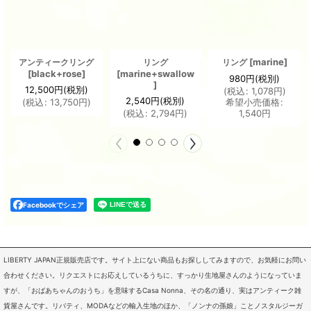
[
marine
]
アンティークリング
リング
リング
[
black+rose
]
[
marine+swallow
980
円
(税別)
]
12,500
円
(税別)
(
税込
:
1,078
円
)
2,540
円
(税別)
(
税込
:
13,750
円
)
希望小売価格
:
(
税込
:
2,794
円
)
1,540
円
Facebookでシェア
LIBERTY JAPAN正規販売店です。サイト上にない商品もお探ししてみますので、お気軽にお問い
合わせください。リクエストにお応えしているうちに、すっかり生地屋さんのようになっていま
すが、「おばあちゃんのおうち」を意味するCasa Nonna、その名の通り、実はアンティーク雑
貨屋さんです。リバティ、MODAなどの輸入生地のほか、「ノンナの孫娘」ことノスタルジーガ