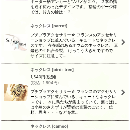
ボーダー柄アンカーとツバメが２羽。 ２本の指
を通す変わったデザインです。 指輪のゲージ棒
では、片方の輪は１３…
ネックレス
[
parrot
]
プチプラアクセサリー☆ フランスのアクセサリ
ーショップに並んでいる、キュートなネックレ
スです。 存在感のあるオウムのネックレス。 真
鍮色の亜鉛合金製。 けっこう大きめですので、
サイズに注意して…
ネックレス
[
bird+tree
]
1,540
円
(税別)
(
税込
:
1,694
円
)
プチプラアクセサリー☆ フランスのアクセサリ
ーショップに並んでいる、キュートなネックレ
スです。 木に鳥たちが集まっていて、葉っぱに
は小鳥のさえずりが賢者の言葉のごとく、 信
頼、思考・・・などを意…
ネックレス
[
cameo
]