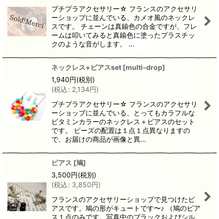
プチプラアクセサリー☆ フランスのアクセサリ
ーショップに並んでいる、カメオ風のネックレ
スです。 チェーンは真鍮色の合金ですが、フレ
ームは叩いてみると真鍮色に塗ったプラスチッ
クのような音がします。 …
ネックレス+ピアスset
[
multi-drop
]
1,940
円
(税別)
(
税込
:
2,134
円
)
プチプラアクセサリー☆ フランスのアクセサリ
ーショップに並んでいる、とってもカラフルな
ビタミンカラーのネックレス＋ピアスのセット
です。 ビーズの配置は１点１点異なりますの
で、お届けの商品が画像と異…
ピアス
[
鳩
]
3,500
円
(税別)
(
税込
:
3,850
円
)
フランスのアクセサリーショップで見つけたピ
アスです。鳩の形がキュートです〜♪ （鳩のピア
ス１点のみです。写真中のブラックおよびシル