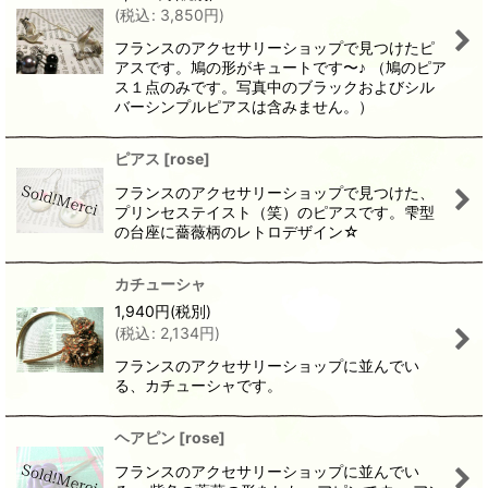
(
税込
:
3,850
円
)
フランスのアクセサリーショップで見つけたピ
アスです。鳩の形がキュートです〜♪ （鳩のピア
ス１点のみです。写真中のブラックおよびシル
バーシンプルピアスは含みません。）
ピアス
[
rose
]
フランスのアクセサリーショップで見つけた、
プリンセステイスト（笑）のピアスです。雫型
の台座に薔薇柄のレトロデザイン☆
カチューシャ
1,940
円
(税別)
(
税込
:
2,134
円
)
フランスのアクセサリーショップに並んでい
る、カチューシャです。
ヘアピン
[
rose
]
フランスのアクセサリーショップに並んでい