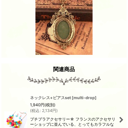
関連商品
ネックレス+ピアスset
[
multi-drop
]
1,940
円
(税別)
(
税込
:
2,134
円
)
プチプラアクセサリー☆ フランスのアクセサリ
ーショップに並んでいる、とってもカラフルな