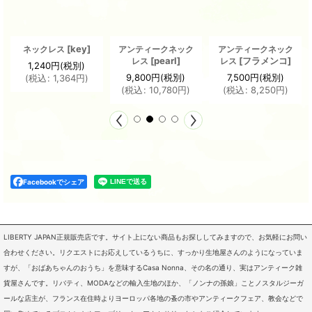
[
key
]
ネックレス
アンティークネック
アンティークネック
[
pearl
]
[
フラメンコ
]
レス
レス
1,240
円
(税別)
9,800
円
(税別)
7,500
円
(税別)
(
税込
:
1,364
円
)
(
税込
:
10,780
円
)
(
税込
:
8,250
円
)
Facebookでシェア
LIBERTY JAPAN正規販売店です。サイト上にない商品もお探ししてみますので、お気軽にお問い
合わせください。リクエストにお応えしているうちに、すっかり生地屋さんのようになっていま
すが、「おばあちゃんのおうち」を意味するCasa Nonna、その名の通り、実はアンティーク雑
貨屋さんです。リバティ、MODAなどの輸入生地のほか、「ノンナの孫娘」ことノスタルジーガ
ールな店主が、フランス在住時よりヨーロッパ各地の蚤の市やアンティークフェア、教会などで