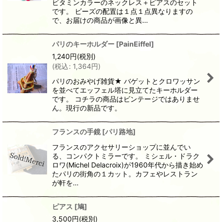
ビタミンカラーのネックレス＋ピアスのセット
です。 ビーズの配置は１点１点異なりますの
で、お届けの商品が画像と異…
パリのキーホルダー
[
PainEiffel
]
1,240
円
(税別)
(
税込
:
1,364
円
)
パリのおみやげ雑貨★ バゲットとクロワッサン
を並べてエッフェル塔に見立てたキーホルダー
です。 コチラの商品はビンテージではありませ
ん。現行の新品です。
フランスの手鏡
[
パリ路地
]
フランスのアクセサリーショップに並んでい
る、コンパクトミラーです。 ミシェル・ドラク
ロワ(Michel Delacroix)が1960年代から描き始め
たパリの街角の１カット。カフェやレストラン
が軒を…
ピアス
[
鳩
]
3,500
円
(税別)