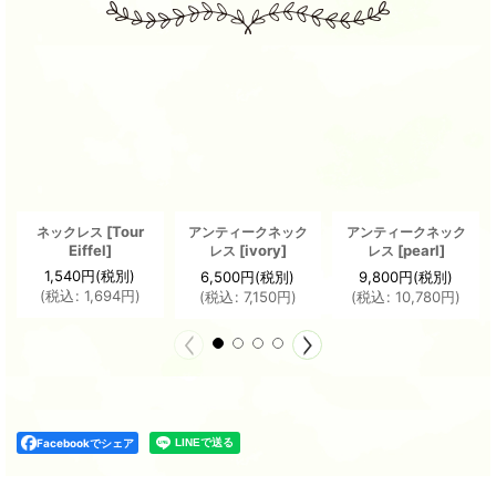
[
Tour
ネックレス
アンティークネック
アンティークネック
Eiffel
]
[
ivory
]
[
pearl
]
レス
レス
1,540
円
(税別)
6,500
円
(税別)
9,800
円
(税別)
(
税込
:
1,694
円
)
(
税込
:
7,150
円
)
(
税込
:
10,780
円
)
Facebookでシェア