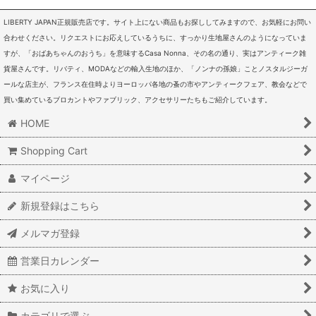
LIBERTY JAPAN正規販売店です。サイト上にない商品もお探ししてみますので、お気軽にお問い
合わせください。リクエストにお応えしているうちに、すっかり生地屋さんのようになっていま
すが、「おばあちゃんのおうち」を意味するCasa Nonna、その名の通り、実はアンティーク雑
貨屋さんです。リバティ、MODAなどの輸入生地のほか、「ノンナの孫娘」ことノスタルジーガ
ールな店主が、フランス在住時よりヨーロッパ各地の蚤の市やアンティークフェア、教会などで
買い集めているブロカントやファブリック、アクセサリーたちもご紹介しています。
HOME
Shopping Cart
マイページ
新規登録はこちら
メルマガ登録
営業日カレンダー
お気に入り
カテゴリで選ぶ