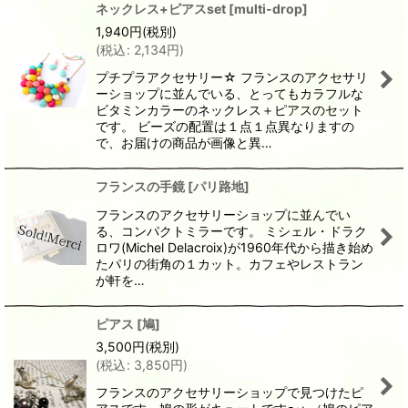
ネックレス+ピアスset
[
multi-drop
]
1,940
円
(税別)
(
税込
:
2,134
円
)
プチプラアクセサリー☆ フランスのアクセサリ
ーショップに並んでいる、とってもカラフルな
ビタミンカラーのネックレス＋ピアスのセット
です。 ビーズの配置は１点１点異なりますの
で、お届けの商品が画像と異…
フランスの手鏡
[
パリ路地
]
フランスのアクセサリーショップに並んでい
る、コンパクトミラーです。 ミシェル・ドラク
ロワ(Michel Delacroix)が1960年代から描き始め
たパリの街角の１カット。カフェやレストラン
が軒を…
ピアス
[
鳩
]
3,500
円
(税別)
(
税込
:
3,850
円
)
フランスのアクセサリーショップで見つけたピ