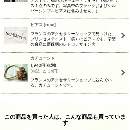
アスです。鳩の形がキュートです〜♪ （鳩のピア
ス１点のみです。写真中のブラックおよびシル
バーシンプルピアスは含みません。）
ピアス
[
rose
]
フランスのアクセサリーショップで見つけた、
プリンセステイスト（笑）のピアスです。雫型
の台座に薔薇柄のレトロデザイン☆
カチューシャ
1,940
円
(税別)
(
税込
:
2,134
円
)
フランスのアクセサリーショップに並んでい
る、カチューシャです。
この商品を買った人は、こんな商品も買っていま
す