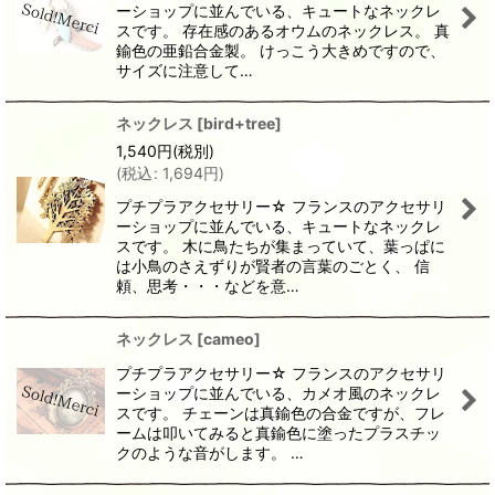
ーショップに並んでいる、キュートなネックレ
スです。 存在感のあるオウムのネックレス。 真
鍮色の亜鉛合金製。 けっこう大きめですので、
サイズに注意して…
ネックレス
[
bird+tree
]
1,540
円
(税別)
(
税込
:
1,694
円
)
プチプラアクセサリー☆ フランスのアクセサリ
ーショップに並んでいる、キュートなネックレ
スです。 木に鳥たちが集まっていて、葉っぱに
は小鳥のさえずりが賢者の言葉のごとく、 信
頼、思考・・・などを意…
ネックレス
[
cameo
]
プチプラアクセサリー☆ フランスのアクセサリ
ーショップに並んでいる、カメオ風のネックレ
スです。 チェーンは真鍮色の合金ですが、フレ
ームは叩いてみると真鍮色に塗ったプラスチッ
クのような音がします。 …