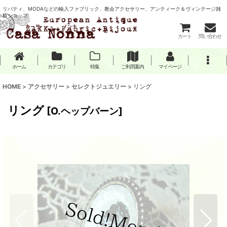
リバティ、MODAなどの輸入ファブリック、教会アクセサリー、アンティーク＆ヴィンテージ雑
貨ショップ
カート
問い合わせ
ホーム
カテゴリ
特集
ご利用案内
マイページ
HOME
>
アクセサリー
>
セレクトジュエリー
>
リング
リング
[
O.ヘップバーン
]