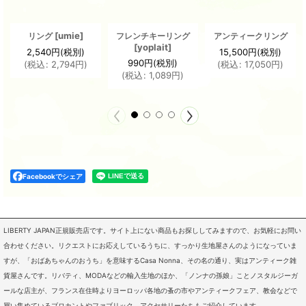
[
umie
]
リング
フレンチキーリング
アンティークリング
[
yoplait
]
2,540
円
(税別)
15,500
円
(税別)
990
円
(税別)
(
税込
:
2,794
円
)
(
税込
:
17,050
円
)
(
税込
:
1,089
円
)
Facebookでシェア
LIBERTY JAPAN正規販売店です。サイト上にない商品もお探ししてみますので、お気軽にお問い
合わせください。リクエストにお応えしているうちに、すっかり生地屋さんのようになっていま
すが、「おばあちゃんのおうち」を意味するCasa Nonna、その名の通り、実はアンティーク雑
貨屋さんです。リバティ、MODAなどの輸入生地のほか、「ノンナの孫娘」ことノスタルジーガ
ールな店主が、フランス在住時よりヨーロッパ各地の蚤の市やアンティークフェア、教会などで
買い集めているブロカントやファブリック、アクセサリーたちもご紹介しています。