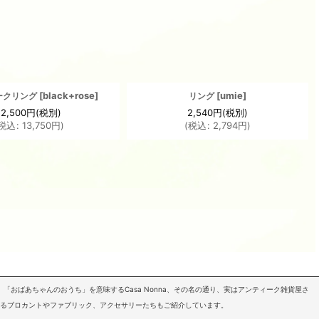
[
black+rose
]
[
umie
]
ークリング
リング
12,500
円
(税別)
2,540
円
(税別)
税込
:
13,750
円
)
(
税込
:
2,794
円
)
「おばあちゃんのおうち」を意味するCasa Nonna、その名の通り、実はアンティーク雑貨屋さ
いるブロカントやファブリック、アクセサリーたちもご紹介しています。