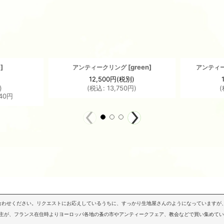
e
]
[
green
]
アンティークリング
アンティ
12,500
円
(税別)
)
(
税込
:
13,750
円
)
(
40
円
問い合わせください。リクエストにお応えしているうちに、すっかり生地屋さんのようになっていますが、
店主が、フランス在住時よりヨーロッパ各地の蚤の市やアンティークフェア、教会などで買い集めて