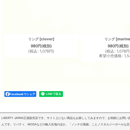
[
clover
]
[
marin
リング
リング
980
円
(税別)
980
円
(税別)
(
税込
:
1,078
円
)
(
税込
:
1,078
円
希望小売価格
:
1,5
Facebookでシェア
LIBERTY JAPAN正規販売店です。サイト上にない商品もお探ししてみますので、お気軽にお
んです。リバティ、MODAなどの輸入生地のほか、「ノンナの孫娘」ことノスタルジーガールな