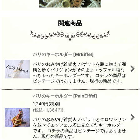
関連商品
パリのキーホルダー
[
MrEiffel
]
パリのおみやげ雑貨★ バゲットを脇に抱えて颯
爽と歩くパリジャンがそのままエッフェル塔な
っちゃったキーホルダーです。 コチラの商品は
ビンテージではありません。現行の新品です。
パリのキーホルダー
[
PainEiffel
]
1,240
円
(税別)
(
税込
:
1,364
円
)
パリのおみやげ雑貨★ バゲットとクロワッサン
を並べてエッフェル塔に見立てたキーホルダー
です。 コチラの商品はビンテージではありませ
ん。現行の新品です。