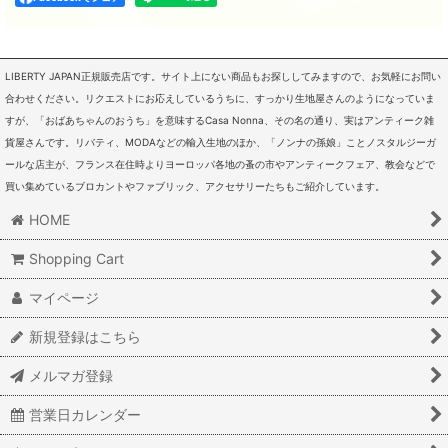
LIBERTY JAPAN正規販売店です。サイト上にない商品もお探ししてみますので、お気軽にお問い
合わせください。リクエストにお応えしているうちに、すっかり生地屋さんのようになっていま
すが、「おばあちゃんのおうち」を意味するCasa Nonna、その名の通り、実はアンティーク雑
貨屋さんです。リバティ、MODAなどの輸入生地のほか、「ノンナの孫娘」ことノスタルジーガ
ールな店主が、フランス在住時よりヨーロッパ各地の蚤の市やアンティークフェア、教会などで
買い集めているブロカントやファブリック、アクセサリーたちもご紹介しています。
HOME
Shopping Cart
マイページ
新規登録はこちら
メルマガ登録
営業日カレンダー