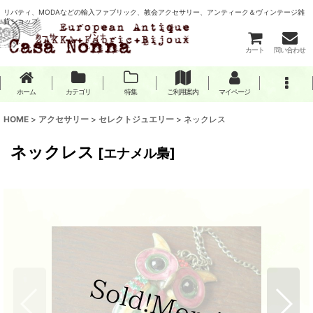
リバティ、MODAなどの輸入ファブリック、教会アクセサリー、アンティーク＆ヴィンテージ雑
貨ショップ
カート
問い合わせ
ホーム
カテゴリ
特集
ご利用案内
マイページ
HOME
>
アクセサリー
>
セレクトジュエリー
>
ネックレス
ネックレス
[
エナメル梟
]