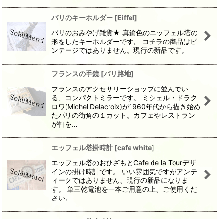
パリのキーホルダー
[
Eiffel
]
パリのおみやげ雑貨★ 真鍮色のエッフェル塔の
形をしたキーホルダーです。 コチラの商品はビ
ンテージではありません。現行の新品です。
フランスの手鏡
[
パリ路地
]
フランスのアクセサリーショップに並んでい
る、コンパクトミラーです。 ミシェル・ドラク
ロワ(Michel Delacroix)が1960年代から描き始め
たパリの街角の１カット。カフェやレストラン
が軒を…
エッフェル塔掛時計
[
cafe white
]
エッフェル塔のおひざもとCafe de la Tourデザ
インの掛け時計です。 いい雰囲気ですがアンテ
ィークではありません、現行の新品になりま
す。 単三乾電池を一本ご用意の上、ご使用くだ
さい。