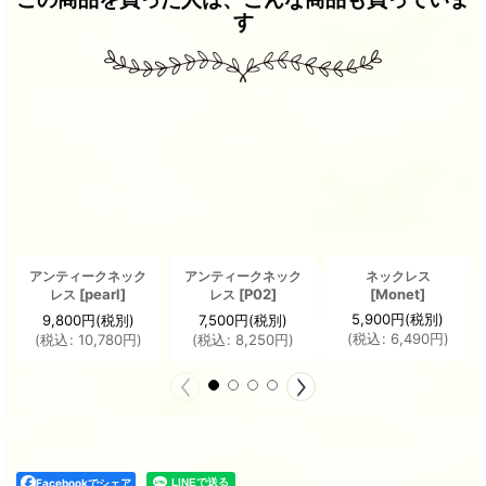
す
アンティークネック
アンティークネック
ネックレス
[
pearl
]
[
P02
]
[
Monet
]
レス
レス
5,900
円
(税別)
9,800
円
(税別)
7,500
円
(税別)
(
税込
:
6,490
円
)
(
税込
:
10,780
円
)
(
税込
:
8,250
円
)
Facebookでシェア