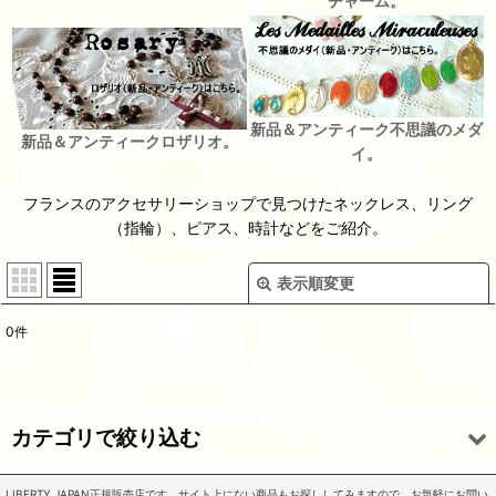
チャーム。
新品＆アンティーク不思議のメダ
新品＆アンティークロザリオ。
イ。
フランスのアクセサリーショップで見つけたネックレス、リング
（指輪）、ピアス、時計などをご紹介。
表示順変更
閉じる
0
件
表示数
:
並び順
:
カテゴリで絞り込む
絞り込む
LIBERTY JAPAN正規販売店です。サイト上にない商品もお探ししてみますので、お気軽にお問い