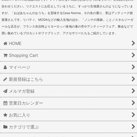
アクセサリー (全商品)
合わせください。リクエストにお応えしているうちに、すっかり生地屋さんのようになっていま
不思議のメダイ・チャームなど教会アクセサリー
すが、「おばあちゃんのおうち」を意味するCasa Nonna、その名の通り、実はアンティーク雑
貨屋さんです。リバティ、MODAなどの輸入生地のほか、「ノンナの孫娘」ことノスタルジーガ
セレクトジュエリー
ールな店主が、フランス在住時よりヨーロッパ各地の蚤の市やアンティークフェア、教会などで
買い集めているブロカントやファブリック、アクセサリーたちもご紹介しています。
HOME
Shopping Cart
マイページ
新規登録はこちら
メルマガ登録
営業日カレンダー
お気に入り
カテゴリで選ぶ