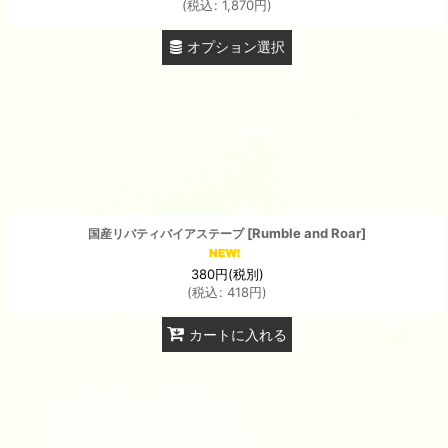
(
税込
:
1,870
円
)
オプション選択
[
Rumble and Roar
]
国産リバティバイアステープ
380
円
(税別)
(
税込
:
418
円
)
カートに入れる