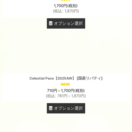
1,700
円
(税別)
(
税込
:
1,870
円
)
オプション選択
[
国産リバティ
]
Celestial Pace【2025AW】
710
円
～1,700
円
(税別)
(
税込
:
781
円
～1,870
円
)
オプション選択