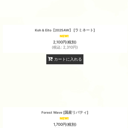
[
ラミネート
]
Koh & Eito【2025AW】
2,100
円
(税別)
(
税込
:
2,310
円
)
カートに入れる
[
国産リバティ
]
Forest Wave
1,700
円
(税別)