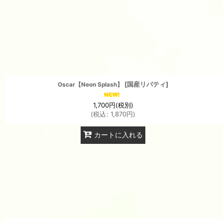
表示数
:
並び順
:
[
国産リバティ
]
Oscar【Neon Splash】
1,700
円
(税別)
(
税込
:
1,870
円
)
カートに入れる