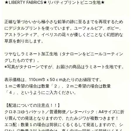
★LIBERTY FABRICS★リバティプリントビニコ生地★
正確な筆づかいから極小さな鉛筆の跡に至るまでを再現するため
にデジタルプリントを使っています。ユーフォルビア、ポピー、
アストランティア、イベリスの花々が優しくどことなく幻想的な
草原を創り出します。
ツヤなしラミネート加工生地（タナローンをビニールコーティン
グしたものです）。
※写真がタナローンですが、お届けの商品はラミネート生地です。
表示価格は、110cm巾ｘ50ｃmあたりのお値段です。
１ｍご希望の場合は数量「２」、２ｍご希望の場合は数量
「４」、というようにご入力ください。
【配送についての注意点！！】
クロネコゆうパケット／普通郵便／レターパック：A4サイズに折
り畳んでの発送となりますので、たたみジワが複数つきます！
エコ配：数量１の場合は筒状にくるくるして発送しますので、シ
ワなし◎数量２以上の場合は、真ん中で一回折って筒状にくるく