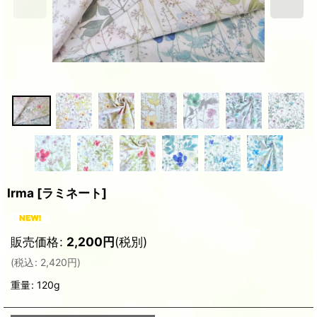
Irma
[
ラミネート
]
販売価格
:
2,200
円
(税別)
(
税込
:
2,420
円
)
重量
:
120g