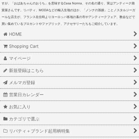
すが、「おばあちゃんのおうち」を意味するCasa Nonna、その名の通り、実はアンティーク雑
貨屋さんです。リバティ、MODAなどの輸入生地のほか、「ノンナの孫娘」ことノスタルジーガ
ールな店主が、フランス在住時よりヨーロッパ各地の蚤の市やアンティークフェア、教会などで
買い集めているブロカントやファブリック、アクセサリーたちもご紹介しています。
HOME
Shopping Cart
マイページ
新規登録はこちら
メルマガ登録
営業日カレンダー
お気に入り
カテゴリで選ぶ
リバティ＋ブランド起用柄特集