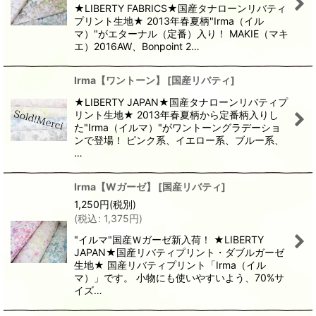
★LIBERTY FABRICS★国産タナローンリバティ
プリント生地★ 2013年春夏柄"Irma（イル
マ）"がエターナル（定番）入り！ MAKIE（マキ
エ）2016AW、Bonpoint 2…
Irma【ワントーン】
[
国産リバティ
]
★LIBERTY JAPAN★国産タナローンリバティプ
リント生地★ 2013年春夏柄から定番柄入りし
た"Irma（イルマ）"がワントーングラデーショ
ンで登場！ ピンク系、イエロー系、ブルー系、
…
Irma【Wガーゼ】
[
国産リバティ
]
1,250
円
(税別)
(
税込
:
1,375
円
)
"イルマ"国産Ｗガーゼ新入荷！ ★LIBERTY
JAPAN★国産リバティプリント・ダブルガーゼ
生地★ 国産リバティプリント「Irma（イル
マ）」です。 小物にも使いやすいよう、70%サ
イズ…