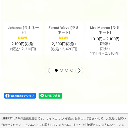
[
ラミネー
[
ラミ
[
ラミ
Johanna
Forest Wave
Mrs Monroe
ト
]
ネート
]
ネート
]
1,010
円
～2,100
円
(税別)
2,100
円
(税別)
2,200
円
(税別)
(
税込
:
(
税込
:
2,310
円
)
(
税込
:
2,420
円
)
1,111
円
～2,310
円
)
Facebookでシェア
LIBERTY JAPAN正規販売店です。サイト上にない商品もお探ししてみますので、お気軽にお問い
合わせください。リクエストにお応えしているうちに、すっかり生地屋さんのようになっていま