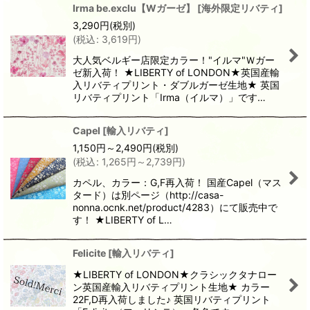
Irma be.exclu【Wガーゼ】
[
海外限定リバティ
]
3,290
円
(税別)
(
税込
:
3,619
円
)
大人気ベルギー店限定カラー！"イルマ"Ｗガー
ゼ新入荷！ ★LIBERTY of LONDON★英国産輸
入リバティプリント・ダブルガーゼ生地★ 英国
リバティプリント「Irma（イルマ）」です…
Capel
[
輸入リバティ
]
1,150
円
～2,490
円
(税別)
(
税込
:
1,265
円
～2,739
円
)
カペル、カラー：G,F再入荷！ 国産Capel（マス
タード）は別ページ（http://casa-
nonna.ocnk.net/product/4283）にて販売中で
す！ ★LIBERTY of L…
Felicite
[
輸入リバティ
]
★LIBERTY of LONDON★クラシックタナロー
ン英国産輸入リバティプリント生地★ カラー
22F,D再入荷しました♪ 英国リバティプリント