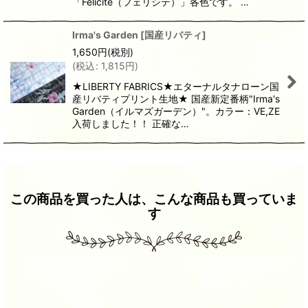
「Felicite（フェリシテ）」各色です。 …
Irma's Garden
[
国産リバティ
]
1,650
円
(税別)
(
税込
:
1,815
円
)
★LIBERTY FABRICS★エターナルタナローン国
産リバティプリント生地★ 国産新定番柄"Irma's
Garden（イルマズガーデン）"。カラー：VE,ZE
入荷しました！！ 正確な…
この商品を買った人は、こんな商品も買っていま
す