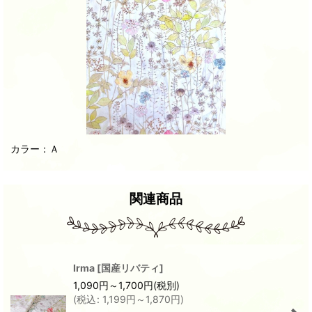
カラー：Ａ
関連商品
Irma
[
国産リバティ
]
1,090
円
～1,700
円
(税別)
(
税込
:
1,199
円
～1,870
円
)