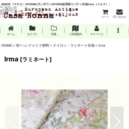
MAKIE（マキエ）2016AW,ボンポワン2018SS起用柄リバティ生地Irma（イルマ）♪
カート
問い合わせ
ホーム
カテゴリ
特集
ご利用案内
マイページ
HOME
>
布*ハンドメイド材料
>
ナイロン・ラミネート生地
>
Irma
Irma
[
ラミネート
]