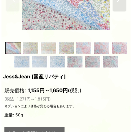
Jess&Jean
[
国産リバティ
]
販売価格
:
1,155
円
～1,650
円
(税別)
(
税込
:
1,271
円
～1,815
円
)
オプションにより価格が変わる場合もあります。
重量
:
50g