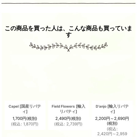
この商品を買った人は、こんな商品も買っていま
す
[
国産リバテ
[
輸入
[
輸入リバテ
Capel
Field Flowers
D'anjo
ィ
]
リバティ
]
ィ
]
1,700
円
(税別)
2,490
円
(税別)
2,200
円
～2,690
円
(税別)
(
税込
:
1,870
円
)
(
税込
:
2,739
円
)
(
税込
:
2,420
円
～2,959