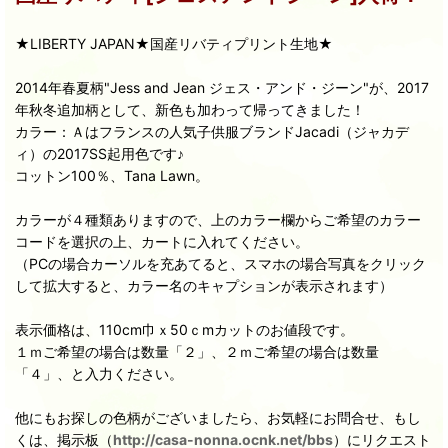
★LIBERTY JAPAN★国産リバティプリント生地★
2014年春夏柄"Jess and Jean ジェス・アンド・ジーン"が、2017
年秋冬追加柄として、新色も加わって帰ってきました！
カラー：Ａはフランスの人気子供服ブランドJacadi（ジャカデ
ィ）の2017SS起用色です♪
コットン100％、Tana Lawn。
カラーが４種類ありますので、上のカラー欄からご希望のカラー
コードを選択の上、カートに入れてください。
（PCの場合カーソルを充あてると、スマホの場合写真をクリック
して拡大すると、カラー名のキャプションが表示されます）
表示価格は、110cm巾ｘ50ｃmカットのお値段です。
１ｍご希望の場合は数量「２」、２ｍご希望の場合は数量
「４」、と入力ください。
他にもお探しの色柄がございましたら、お気軽にお問合せ、もし
くは、掲示板（
http://casa-nonna.ocnk.net/bbs
）にリクエスト