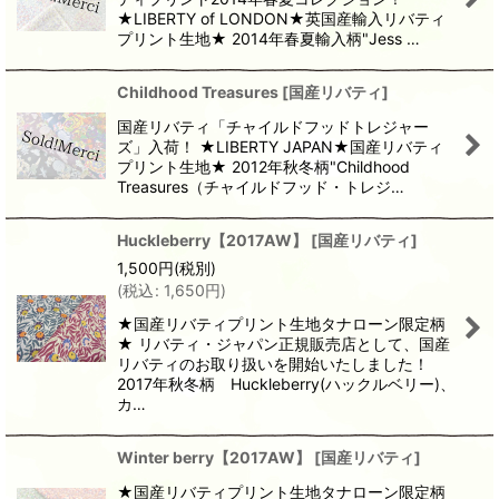
★LIBERTY of LONDON★英国産輸入リバティ
プリント生地★ 2014年春夏輸入柄"Jess …
Childhood Treasures
[
国産リバティ
]
国産リバティ「チャイルドフッドトレジャー
ズ」入荷！ ★LIBERTY JAPAN★国産リバティ
プリント生地★ 2012年秋冬柄"Childhood
Treasures（チャイルドフッド・トレジ…
Huckleberry【2017AW】
[
国産リバティ
]
1,500
円
(税別)
(
税込
:
1,650
円
)
★国産リバティプリント生地タナローン限定柄
★ リバティ・ジャパン正規販売店として、国産
リバティのお取り扱いを開始いたしました！
2017年秋冬柄 Huckleberry(ハックルベリー)、
カ…
Winter berry【2017AW】
[
国産リバティ
]
★国産リバティプリント生地タナローン限定柄