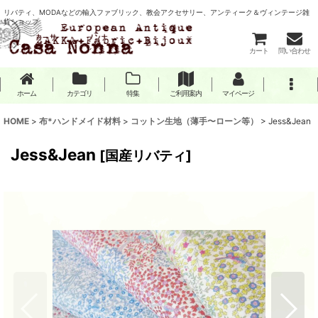
リバティ、MODAなどの輸入ファブリック、教会アクセサリー、アンティーク＆ヴィンテージ雑
貨ショップ
カート
問い合わせ
ホーム
カテゴリ
特集
ご利用案内
マイページ
HOME
>
布*ハンドメイド材料
>
コットン生地（薄手〜ローン等）
>
Jess&Jean
Jess&Jean
[
国産リバティ
]