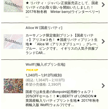
★ リバティ・ジャパン正規販売店として、国産
リバティのお取り扱いを開始いたしました！
2017年秋冬柄 Winter berry(ウインターベリー)
…
Alice W
[
国産リバティ
]
カーサノンナ限定復刻プリント【国産リバテ
ィ】アリスw３色！ ★国産リバティプリント生
地★ 「Alice W（アリスダブリュー）」グレー、
ブルー、ピンクです。 イギリスの人気子供服ブ
ランドCAR…
Wolff
[
輸入ポプリン生地
]
1,240
円
～1,912
円
(税別)
(
税込
:
1,364
円
～2,103
円
)
希望小売価格
:
2,390
円
国産では未生産のBonpoint起用柄ウォルフ！
20%OFFセール！！★LIBERTY of LONDON★
英国産輸入リバティプリント生地★ 2017年秋冬
柄輸入版 Wolff(ウォルフ)です…