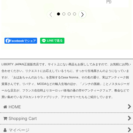
円
)
Facebookでシェア
LIBERTY JAPAN正規販売店です。サイト上にない商品もお探ししてみますので、お気軽にお問い
合わせください。リクエストにお応えしているうちに、すっかり生地屋さんのようになっていま
すが、「おばあちゃんのおうち」を意味するCasa Nonna、その名の通り、実はアンティーク雑
貨屋さんです。リバティ、MODAなどの輸入生地のほか、「ノンナの孫娘」ことノスタルジーガ
ールな店主が、フランス在住時よりヨーロッパ各地の蚤の市やアンティークフェア、教会などで
買い集めているブロカントやファブリック、アクセサリーたちもご紹介しています。
HOME
Shopping Cart
マイページ