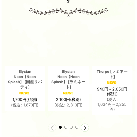
[
ラミネー
Elysian
Elysian
Thorpe
ト
]
Neon【Neon
Neon【Neon
[
国産リバ
[
ラミネー
Splash】
Splash】
ティ
]
ト
]
940
円
～2,050
円
(税別)
1,700
円
(税別)
2,100
円
(税別)
(
税込
:
1,034
円
～2,255
(
税込
:
1,870
円
)
(
税込
:
2,310
円
)
円
)