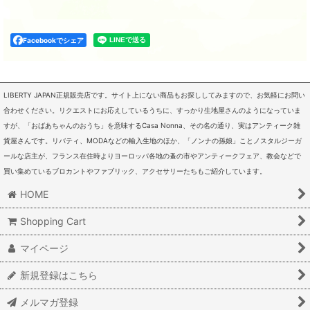
Facebookでシェア
LIBERTY JAPAN正規販売店です。サイト上にない商品もお探ししてみますので、お気軽にお問い
合わせください。リクエストにお応えしているうちに、すっかり生地屋さんのようになっていま
すが、「おばあちゃんのおうち」を意味するCasa Nonna、その名の通り、実はアンティーク雑
貨屋さんです。リバティ、MODAなどの輸入生地のほか、「ノンナの孫娘」ことノスタルジーガ
ールな店主が、フランス在住時よりヨーロッパ各地の蚤の市やアンティークフェア、教会などで
買い集めているブロカントやファブリック、アクセサリーたちもご紹介しています。
HOME
Shopping Cart
マイページ
新規登録はこちら
メルマガ登録