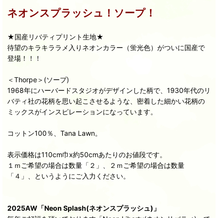
ネオンスプラッシュ！ソープ！
★国産リバティプリント生地★
待望のキラキララメ入りネオンカラー（蛍光色）がついに国産で
登場！！！
＜Thorpe＞(ソープ)
1968年にハーバードスタジオがデザインした柄で、1930年代のリ
バティ社の花柄を思い起こさせるような、密着した細かい花柄の
ミックスがインスピレーションになっています。
コットン100％、Tana Lawn。
表示価格は110cm巾x約50cmあたりのお値段です。
１ｍご希望の場合は数量「２」、２ｍご希望の場合は数量
「４」、というようにご入力ください。
2025AW「Neon Splash(ネオンスプラッシュ)」