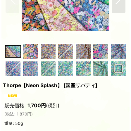
Thorpe【Neon Splash】
[
国産リバティ
]
販売価格
:
1,700
円
(税別)
(
税込
:
1,870
円
)
重量
:
50g