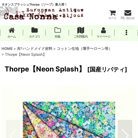
ネオンスプラッシュThorpe（ソープ）新入荷！
カート
問い合わせ
ホーム
カテゴリ
特集
ご利用案内
マイページ
HOME
>
布*ハンドメイド材料
>
コットン生地（薄手〜ローン等）
>
Thorpe【Neon Splash】
Thorpe【Neon Splash】
[
国産リバティ
]