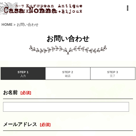
HOME
>
お問い合わせ
お問い合わせ
STEP 1
STEP 2
STEP 3
入力
確認
完了
お名前
[
必須
]
メールアドレス
[
必須
]