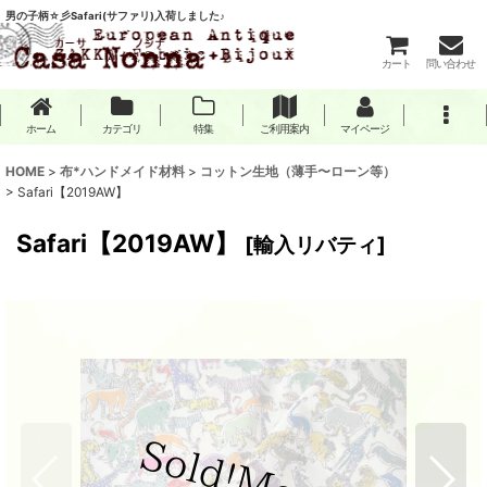
男の子柄☆彡Safari(サファリ)入荷しました♪
カート
問い合わせ
ホーム
カテゴリ
特集
ご利用案内
マイページ
HOME
>
布*ハンドメイド材料
>
コットン生地（薄手〜ローン等）
>
Safari【2019AW】
Safari【2019AW】
[
輸入リバティ
]