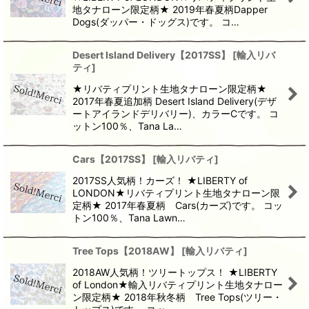
地タナローン限定柄★ 2019年春夏柄Dapper
Dogs(ダッパー・ドッグス)です。 コ…
Desert Island Delivery【2017SS】
[
輸入リバ
ティ
]
★リバティプリント生地タナローン限定柄★
2017年春夏追加柄 Desert Island Delivery(デザ
ートアイランドデリバリー)、カラーCです。 コ
ットン100％、Tana La…
Cars【2017SS】
[
輸入リバティ
]
2017SS人気柄！カーズ！ ★LIBERTY of
LONDON★リバティプリント生地タナローン限
定柄★ 2017年春夏柄 Cars(カーズ)です。 コッ
トン100％、Tana Lawn…
Tree Tops【2018AW】
[
輸入リバティ
]
2018AW人気柄！ツリートップス！ ★LIBERTY
of London★輸入リバティプリント生地タナロー
ン限定柄★ 2018年秋冬柄 Tree Tops(ツリー・