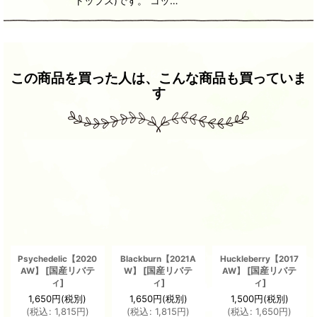
トップス)です。 コッ…
この商品を買った人は、こんな商品も買っていま
す
Psychedelic【2020
Blackburn【2021A
Huckleberry【2017
[
国産リバテ
[
国産リバテ
[
国産リバテ
AW】
W】
AW】
ィ
]
ィ
]
ィ
]
1,650
円
(税別)
1,650
円
(税別)
1,500
円
(税別)
(
税込
:
1,815
円
)
(
税込
:
1,815
円
)
(
税込
:
1,650
円
)