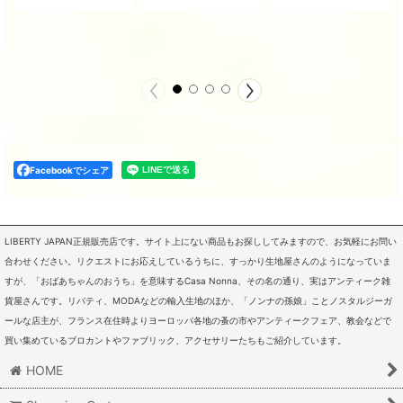
Facebookでシェア
LIBERTY JAPAN正規販売店です。サイト上にない商品もお探ししてみますので、お気軽にお問い
合わせください。リクエストにお応えしているうちに、すっかり生地屋さんのようになっていま
すが、「おばあちゃんのおうち」を意味するCasa Nonna、その名の通り、実はアンティーク雑
貨屋さんです。リバティ、MODAなどの輸入生地のほか、「ノンナの孫娘」ことノスタルジーガ
ールな店主が、フランス在住時よりヨーロッパ各地の蚤の市やアンティークフェア、教会などで
買い集めているブロカントやファブリック、アクセサリーたちもご紹介しています。
HOME