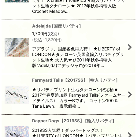
です！ ★LIBERTY FABRICS★輸入リバティプリ
ント生地タナローン★ 2017年秋冬柄輸入版
Crochet Meadow…
Adelajda
[
国産リバティ
]
1,700
円
(税別)
(
税込
:
1,870
円
)
アデラジャ、国産各色再入荷！ ★LIBERTY of
LONDON★タナローン英国産輸入リバティプリ
ント生地★ 大人気☆彡2011年秋冬柄輸入
版"Adelajda(アデラジャ)"が2019年…
Farmyard Tails【2017SS】
[
輸入リバティ
]
★リバティプリント生地タナローン限定柄★
2017年春夏追加柄 Farmyard Tails(ファームヤー
ドテイルズ)、カラーBです。 コットン100％、
Tana Lawn。 表示価格…
Dapper Dogs【2019SS】
[
輸入リバティ
]
2019SS人気柄！ダッパードッグス！
★LIBERTY of LONDON★リバティプリント生