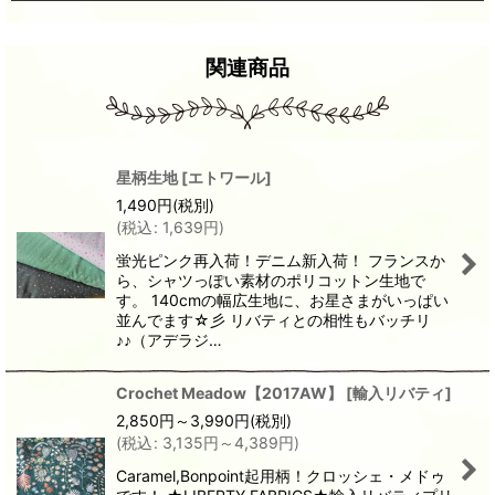
関連商品
星柄生地
[
エトワール
]
1,490
円
(税別)
(
税込
:
1,639
円
)
蛍光ピンク再入荷！デニム新入荷！ フランスか
ら、シャツっぽい素材のポリコットン生地で
す。 140cmの幅広生地に、お星さまがいっぱい
並んでます☆彡 リバティとの相性もバッチリ
♪♪（アデラジ…
Crochet Meadow【2017AW】
[
輸入リバティ
]
2,850
円
～3,990
円
(税別)
(
税込
:
3,135
円
～4,389
円
)
Caramel,Bonpoint起用柄！クロッシェ・メドゥ