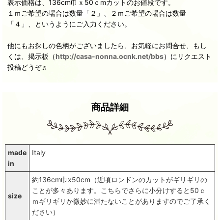
表示価格は、136cm巾ｘ50ｃmカットのお値段です。
１ｍご希望の場合は数量「２」、２ｍご希望の場合は数量
「４」、というようにご入力ください。
他にもお探しの色柄がございましたら、お気軽にお問合せ、もし
くは、掲示板（
http://casa-nonna.ocnk.net/bbs
）にリクエスト
投稿どうぞ♬
商品詳細
made
Italy
in
約136cm巾x50cm（近頃ロンドンのカットがギリギリの
ことが多々あります。こちらでさらに小分けすると50ｃ
size
ｍギリギリか微妙に満たないことがありますのでご了承く
ださい）