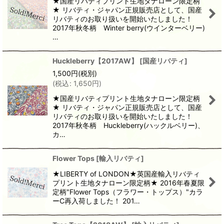
★国産リバティプリント生地タナローン限定柄
★ リバティ・ジャパン正規販売店として、国産
リバティのお取り扱いを開始いたしました！
2017年秋冬柄 Winter berry(ウインターベリー)
…
Huckleberry【2017AW】
[
国産リバティ
]
1,500
円
(税別)
(
税込
:
1,650
円
)
★国産リバティプリント生地タナローン限定柄
★ リバティ・ジャパン正規販売店として、国産
リバティのお取り扱いを開始いたしました！
2017年秋冬柄 Huckleberry(ハックルベリー)、
カ…
Flower Tops
[
輸入リバティ
]
★LIBERTY of LONDON★英国産輸入リバティ
プリント生地タナローン限定柄★ 2016年春夏限
定柄"Flower Tops（フラワー・トップス）"カラ
ーC再入荷しました！ 201…