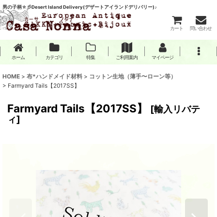
男の子柄☆彡Desert Island Delivery(デザートアイランドデリバリー)♪
カート
問い合わせ
ホーム
カテゴリ
特集
ご利用案内
マイページ
HOME
>
布*ハンドメイド材料
>
コットン生地（薄手〜ローン等）
>
Farmyard Tails【2017SS】
Farmyard Tails【2017SS】
[
輸入リバテ
ィ
]