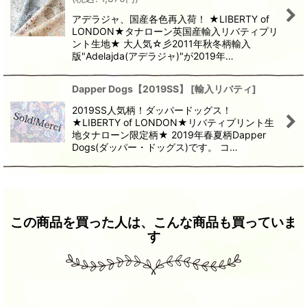
アデラジャ、国産各色再入荷！ ★LIBERTY of
LONDON★タナローン英国産輸入リバティプリ
ント生地★ 大人気☆彡2011年秋冬柄輸入
版"Adelajda(アデラジャ)"が2019年…
Dapper Dogs【2019SS】
[
輸入リバティ
]
2019SS人気柄！ダッパードッグス！
★LIBERTY of LONDON★リバティプリント生
地タナローン限定柄★ 2019年春夏柄Dapper
Dogs(ダッパー・ドッグス)です。 コ…
この商品を買った人は、こんな商品も買っていま
す