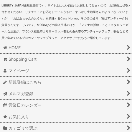
LIBERTY JAPAN正規販売店です。サイト上にない商品もお探ししてみますので、お気軽にお問い
合わせください。リクエストにお応えしているうちに、すっかり生地屋さんのようになっていま
すが、「おばあちゃんのおうち」を意味するCasa Nonna、その名の通り、実はアンティーク雑
貨屋さんです。リバティ、MODAなどの輸入生地のほか、「ノンナの孫娘」ことノスタルジーガ
ールな店主が、フランス在住時よりヨーロッパ各地の蚤の市やアンティークフェア、教会などで
買い集めているブロカントやファブリック、アクセサリーたちもご紹介しています。
HOME
Shopping Cart
マイページ
新規登録はこちら
メルマガ登録
営業日カレンダー
お気に入り
カテゴリで選ぶ