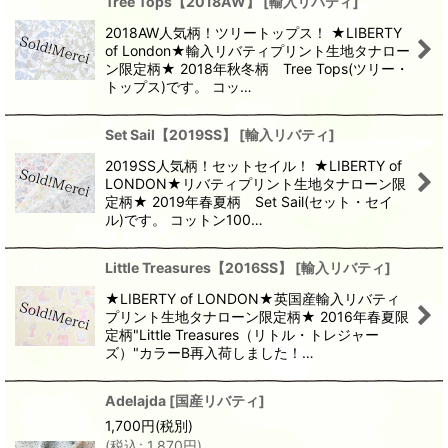
Tree Tops【2018AW】
[
輸入リバティ
]
2018AW人気柄！ツリートップス！ ★LIBERTY
of London★輸入リバティプリント生地タナロー
ン限定柄★ 2018年秋冬柄 Tree Tops(ツリー・
トップス)です。 コッ…
Set Sail【2019SS】
[
輸入リバティ
]
2019SS人気柄！セットセイル！ ★LIBERTY of
LONDON★リバティプリント生地タナローン限
定柄★ 2019年春夏柄 Set Sail(セット・セイ
ル)です。 コットン100…
Little Treasures【2016SS】
[
輸入リバティ
]
★LIBERTY of LONDON★英国産輸入リバティ
プリント生地タナローン限定柄★ 2016年春夏限
定柄"Little Treasures（リトル・トレジャー
ズ）"カラーB再入荷しました！…
Adelajda
[
国産リバティ
]
1,700
円
(税別)
(
税込
:
1,870
円
)