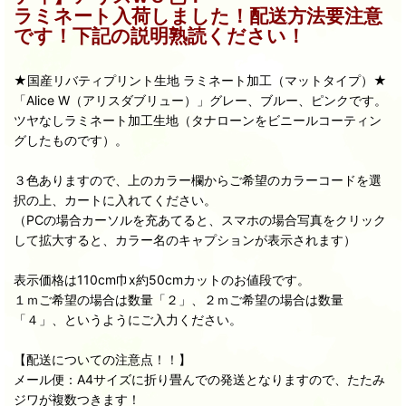
ラミネート入荷しました！配送方法要注意
です！下記の説明熟読ください！
★国産リバティプリント生地 ラミネート加工（マットタイプ）★
「Alice W（アリスダブリュー）」グレー、ブルー、ピンクです。
ツヤなしラミネート加工生地（タナローンをビニールコーティン
グしたものです）。
３色ありますので、上のカラー欄からご希望のカラーコードを選
択の上、カートに入れてください。
（PCの場合カーソルを充あてると、スマホの場合写真をクリック
して拡大すると、カラー名のキャプションが表示されます）
表示価格は110cm巾x約50cmカットのお値段です。
１ｍご希望の場合は数量「２」、２ｍご希望の場合は数量
「４」、というようにご入力ください。
【配送についての注意点！！】
メール便：A4サイズに折り畳んでの発送となりますので、たたみ
ジワが複数つきます！