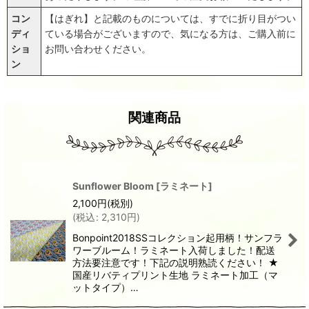
コン
【はぎれ】と記載のものについては、すでに折り目がつい
ディ
ている場合がございますので、気になる方は、ご購入前に
ショ
お問い合わせください。
ン
関連商品
Sunflower Bloom
[
ラミネート
]
2,100
円
(税別)
(
税込
:
2,310
円
)
Bonpoint2018SSコレクション起用柄！サンフラ
ワーブルーム！ラミネート入荷しました！配送
方法要注意です！下記の説明熟読ください！ ★
国産リバティプリント生地 ラミネート加工（マ
ットタイプ）…