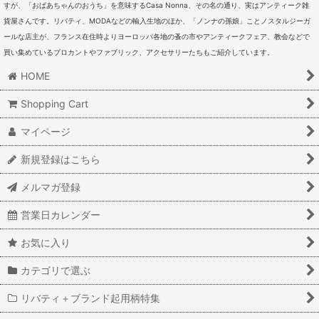
すが、「おばあちゃんのおうち」を意味するCasa Nonna、その名の通り、実はアンティーク雑
貨屋さんです。リバティ、MODAなどの輸入生地のほか、「ノンナの孫娘」ことノスタルジーガ
ールな店主が、フランス在住時よりヨーロッパ各地の蚤の市やアンティークフェア、教会などで
買い集めているブロカントやファブリック、アクセサリーたちもご紹介しています。
HOME
Shopping Cart
マイページ
新規登録はこちら
メルマガ登録
営業日カレンダー
お気に入り
カテゴリで選ぶ
リバティ＋ブランド起用柄特集