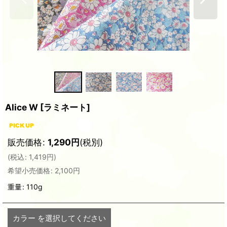
Alice W
[
ラミネート
]
販売価格
:
1,290
円
(税別)
(
税込
:
1,419
円
)
希望小売価格
:
2,100
円
重量
:
110g
カラー
を選択してください