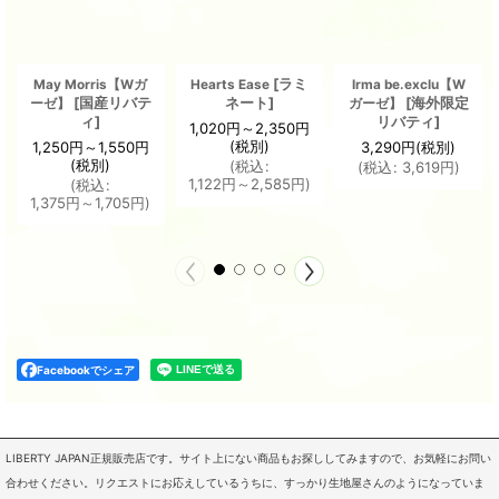
[
ラミ
May Morris【Wガ
Hearts Ease
Irma be.exclu【W
[
国産リバテ
ネート
]
[
海外限定
ーゼ】
ガーゼ】
ィ
]
リバティ
]
1,020
円
～2,350
円
(税別)
1,250
円
～1,550
円
3,290
円
(税別)
(税別)
(
税込
:
(
税込
:
3,619
円
)
1,122
円
～2,585
円
)
(
税込
:
1,375
円
～1,705
円
)
Facebookでシェア
LIBERTY JAPAN正規販売店です。サイト上にない商品もお探ししてみますので、お気軽にお問い
合わせください。リクエストにお応えしているうちに、すっかり生地屋さんのようになっていま