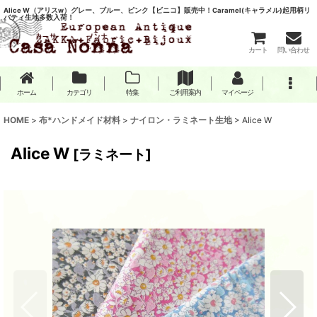
Alice W（アリスw）グレー、ブルー、ピンク【ビニコ】販売中！Caramel(キャラメル)起用柄リ
バティ生地多数入荷！
カート
問い合わせ
ホーム
カテゴリ
特集
ご利用案内
マイページ
HOME
>
布*ハンドメイド材料
>
ナイロン・ラミネート生地
>
Alice W
Alice W
[
ラミネート
]