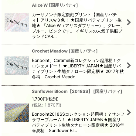
Alice W
[
国産リバティ
]
カーサノンナ限定復刻プリント【国産リバテ
ィ】アリスw３色！ ★国産リバティプリント生
地★ 「Alice W（アリスダブリュー）」グレー、
ブルー、ピンクです。 イギリスの人気子供服ブ
ランドCAR…
Crochet Meadow
[
国産リバティ
]
Bonpoint、Caramel新コレクション起用柄！ク
ロシェメドー！ ★LIBERTY JAPAN★国産リバ
ティプリント生地タナローン限定柄★ 2017年秋
冬柄 Crochet Meado…
Sunflower Bloom【2018SS】
[
国産リバティ
]
1,700
円
(税別)
(
税込
:
1,870
円
)
Bonpoint2018SSコレクション起用柄！？サンフ
ラワーブルーム！ ★LIBERTY JAPAN★国産リ
バティプリント生地タナローン限定柄★ 2018年
春夏柄 Sunflower Bl…