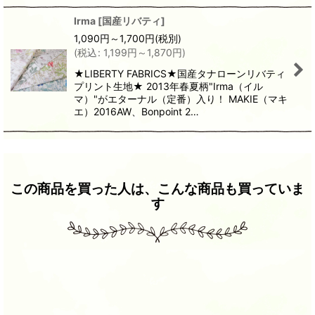
Irma
[
国産リバティ
]
1,090
円
～1,700
円
(税別)
(
税込
:
1,199
円
～1,870
円
)
★LIBERTY FABRICS★国産タナローンリバティ
プリント生地★ 2013年春夏柄"Irma（イル
マ）"がエターナル（定番）入り！ MAKIE（マキ
エ）2016AW、Bonpoint 2…
この商品を買った人は、こんな商品も買っていま
す