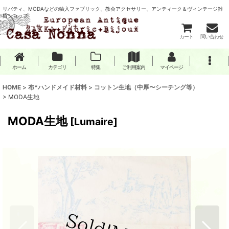
リバティ、MODAなどの輸入ファブリック、教会アクセサリー、アンティーク＆ヴィンテージ雑
貨ショップ
カート
問い合わせ
ホーム
カテゴリ
特集
ご利用案内
マイページ
HOME
>
布*ハンドメイド材料
>
コットン生地（中厚〜シーチング等）
>
MODA生地
MODA生地
[
Lumaire
]