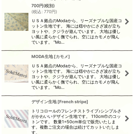
700
円
(税別)
(
税込
:
770
円
)
ＵＳＡ拠点のModaから、リーズナブルな国産コ
ットン生地です。 海には穏やかにさざ波が立ち
ヨットや、クジラが遊んでいます。 大地は優し
い風に柔らかく撫でられ、空にはカモメが飛ん
でいます。 ”Mo…
MODA生地
[
カモメ
]
ＵＳＡ拠点のModaから、リーズナブルな国産コ
ットン生地です。 海には穏やかにさざ波が立ち
ヨットや、クジラが遊んでいます。 大地は優し
い風に柔らかく撫でられ、空にはカモメが飛ん
でいます。 ”Mo…
デザイン生地
[
French stripe
]
トリコロールのフレンチストライプ♪シンプルさ
がかわいいデザイン生地です。 110cm巾のコッ
トンです。 数量1=50cm単位で販売いたしま
す。複数ご注文の場合は続けてカットいたしま
す。