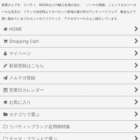
貨屋さんです。リバティ、MODAなどの輸入生地のほか、「ノンナの孫娘」ことノスタルジーガ
ールな店主が、フランス在住時よりヨーロッパ各地の蚤の市やアンティークフェア、教会などで
買い集めているブロカントやファブリック、アクセサリーたちもご紹介しています。
HOME
Shopping Cart
マイページ
新規登録はこちら
メルマガ登録
営業日カレンダー
お気に入り
カテゴリで選ぶ
リバティ＋ブランド起用柄特集
テーマ・ブランドで選ぶ