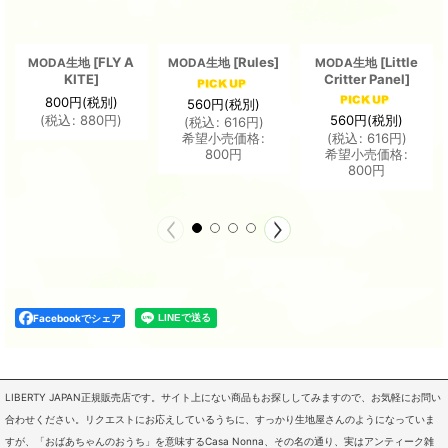
[
FLY A
[
Rules
]
[
Little
MODA生地
MODA生地
MODA生地
KITE
]
Critter Panel
]
800
円
(税別)
560
円
(税別)
560
円
(税別)
(
税込
:
880
円
)
(
税込
:
616
円
)
希望小売価格
:
(
税込
:
616
円
)
800
円
希望小売価格
:
800
円
Facebookでシェア
LIBERTY JAPAN正規販売店です。サイト上にない商品もお探ししてみますので、お気軽にお問い
合わせください。リクエストにお応えしているうちに、すっかり生地屋さんのようになっていま
すが、「おばあちゃんのおうち」を意味するCasa Nonna、その名の通り、実はアンティーク雑