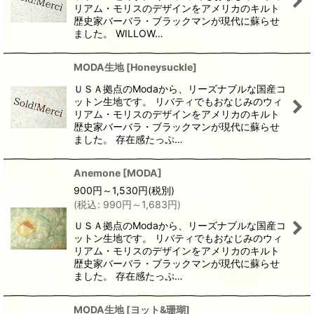
リアム・モリスのデザインをアメリカのキルト
歴史家バーバラ・ブラックマンが現代に蘇らせ
ました。 WILLOW…
MODA生地
[
Honeysuckle
]
ＵＳＡ拠点のModaから、リーズナブルな国産コ
ットン生地です。 リバティでもおなじみのウィ
リアム・モリスのデザインをアメリカのキルト
歴史家バーバラ・ブラックマンが現代に蘇らせ
ました。 存在感たっぷ…
Anemone
[
MODA
]
900
円
～1,530
円
(税別)
(
税込
:
990
円
～1,683
円
)
ＵＳＡ拠点のModaから、リーズナブルな国産コ
ットン生地です。 リバティでもおなじみのウィ
リアム・モリスのデザインをアメリカのキルト
歴史家バーバラ・ブラックマンが現代に蘇らせ
ました。 存在感たっぷ…
MODA生地
[
ヨット&珊瑚
]