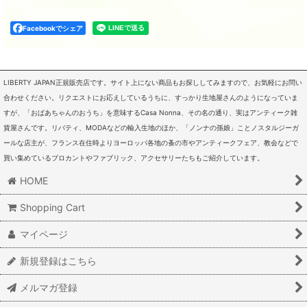
Facebookでシェア
LIBERTY JAPAN正規販売店です。サイト上にない商品もお探ししてみますので、お気軽にお問い
合わせください。リクエストにお応えしているうちに、すっかり生地屋さんのようになっていま
すが、「おばあちゃんのおうち」を意味するCasa Nonna、その名の通り、実はアンティーク雑
貨屋さんです。リバティ、MODAなどの輸入生地のほか、「ノンナの孫娘」ことノスタルジーガ
ールな店主が、フランス在住時よりヨーロッパ各地の蚤の市やアンティークフェア、教会などで
買い集めているブロカントやファブリック、アクセサリーたちもご紹介しています。
HOME
Shopping Cart
マイページ
新規登録はこちら
メルマガ登録