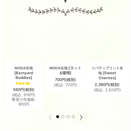
[
ヨット
MODA生地
MODA生地
リバティプリント生
[
Barnyard
&珊瑚
]
[
Sweet
地
Buddies
]
Cherries
]
700
円
(税別)
2,390
円
(税別)
(
税込
:
770
円
)
560
円
(税別)
(
税込
:
2,629
円
)
(
税込
:
616
円
)
希望小売価格
:
800
円