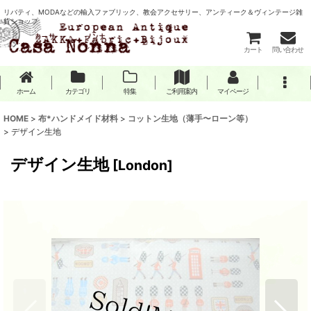
リバティ、MODAなどの輸入ファブリック、教会アクセサリー、アンティーク＆ヴィンテージ雑
貨ショップ
カート
問い合わせ
ホーム
カテゴリ
特集
ご利用案内
マイページ
HOME
>
布*ハンドメイド材料
>
コットン生地（薄手〜ローン等）
>
デザイン生地
デザイン生地
[
London
]