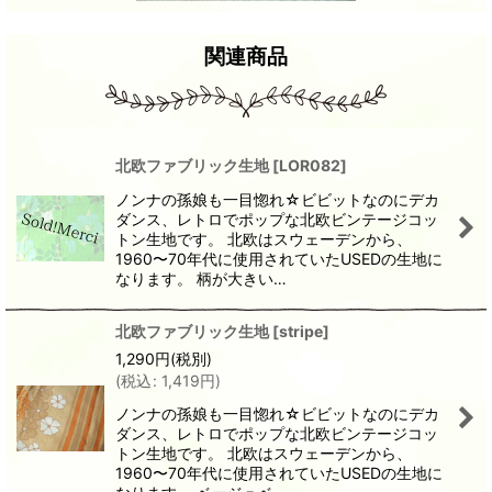
関連商品
北欧ファブリック生地
[
LOR082
]
ノンナの孫娘も一目惚れ☆ビビットなのにデカ
ダンス、レトロでポップな北欧ビンテージコッ
トン生地です。 北欧はスウェーデンから、
1960〜70年代に使用されていたUSEDの生地に
なります。 柄が大きい…
北欧ファブリック生地
[
stripe
]
1,290
円
(税別)
(
税込
:
1,419
円
)
ノンナの孫娘も一目惚れ☆ビビットなのにデカ
ダンス、レトロでポップな北欧ビンテージコッ
トン生地です。 北欧はスウェーデンから、
1960〜70年代に使用されていたUSEDの生地に