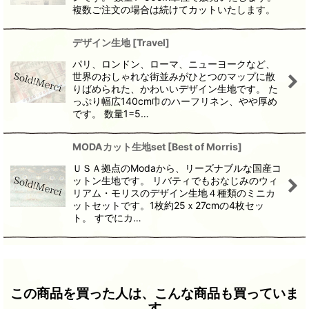
複数ご注文の場合は続けてカットいたします。
デザイン生地
[
Travel
]
パリ、ロンドン、ローマ、ニューヨークなど、
世界のおしゃれな街並みがひとつのマップに散
りばめられた、かわいいデザイン生地です。 た
っぷり幅広140cm巾のハーフリネン、やや厚め
です。 数量1=5…
MODAカット生地set
[
Best of Morris
]
ＵＳＡ拠点のModaから、リーズナブルな国産コ
ットン生地です。 リバティでもおなじみのウィ
リアム・モリスのデザイン生地４種類のミニカ
ットセットです。1枚約25ｘ27cmの4枚セッ
ト。 すでにカ…
この商品を買った人は、こんな商品も買っていま
す