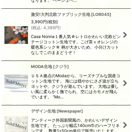
なります。 ベージュベ…
激安!大判北欧ファブリック生地
[
LOR045
]
3,990
円
(税別)
(
税込
:
4,389
円
)
Casa Nonna１番人気☆レトロかわいい北欧ビン
テージコットン生地です。こげ茶ｘオレンジの
暖色系シック☆ 柄が大きいため、小分けカット
なしでこのままどうぞ！
MODA生地
[
クジラ
]
ＵＳＡ拠点のModaから、リーズナブルな国産コ
ットン生地です。 海には穏やかにさざ波が立ち
ヨットや、クジラが遊んでいます。 大地は優し
い風に柔らかく撫でられ、空にはカモメが飛ん
でいます。 ”Mo…
デザイン生地
[
Newspaper
]
アンティーク外国新聞風の、かわいいデザイン
生地です。 たっぷり幅広140cm巾のハーフリネ
ンです。 数量1=50cm単位で販売いたします。