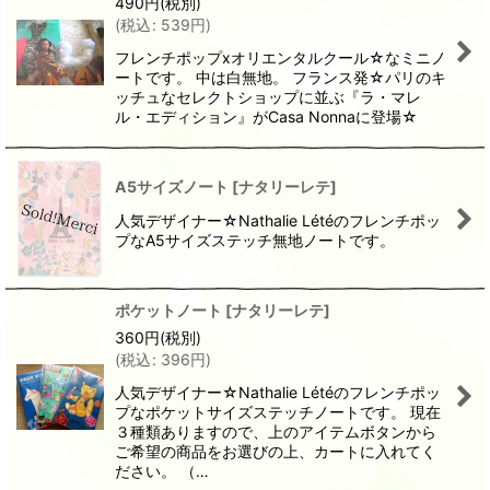
490
円
(税別)
(
税込
:
539
円
)
フレンチポップxオリエンタルクール☆なミニノ
ートです。 中は白無地。 フランス発☆パリのキ
ッチュなセレクトショップに並ぶ『ラ・マレ
ル・エディション』がCasa Nonnaに登場☆
A5サイズノート
[
ナタリーレテ
]
人気デザイナー☆Nathalie Létéのフレンチポッ
プなA5サイズステッチ無地ノートです。
ポケットノート
[
ナタリーレテ
]
360
円
(税別)
(
税込
:
396
円
)
人気デザイナー☆Nathalie Létéのフレンチポッ
プなポケットサイズステッチノートです。 現在
３種類ありますので、上のアイテムボタンから
ご希望の商品をお選びの上、カートに入れてく
ださい。 （…