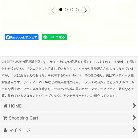
Facebookでシェア
LIBERTY JAPAN正規販売店です。サイト上にない商品もお探ししてみますので、お気軽にお問い
合わせください。リクエストにお応えしているうちに、すっかり生地屋さんのようになっていま
すが、「おばあちゃんのおうち」を意味するCasa Nonna、その名の通り、実はアンティーク雑
貨屋さんです。リバティ、MODAなどの輸入生地のほか、「ノンナの孫娘」ことノスタルジーガ
ールな店主が、フランス在住時よりヨーロッパ各地の蚤の市やアンティークフェア、教会などで
買い集めているブロカントやファブリック、アクセサリーたちもご紹介しています。
HOME
Shopping Cart
マイページ