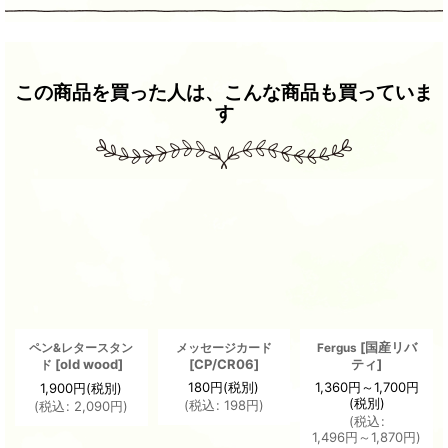
この商品を買った人は、こんな商品も買っていま
す
[
国産リバ
ペン&レタースタン
メッセージカード
Fergus
[
old wood
]
[
CP/CR06
]
ティ
]
ド
180
円
(税別)
1,360
円
～1,700
円
1,900
円
(税別)
(税別)
(
税込
:
198
円
)
(
税込
:
2,090
円
)
(
税込
:
1,496
円
～1,870
円
)