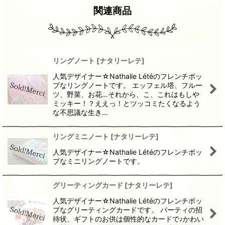
関連商品
リングノート
[
ナタリーレテ
]
人気デザイナー☆Nathalie Létéのフレンチポッ
プなリングノートです。 エッフェル塔、フルー
ツ、野菜、お花…それから、こ、これはもしや
ミッキー！？ええっ！とツッコミたくなるよう
な不思議な生き…
リングミニノート
[
ナタリーレテ
]
人気デザイナー☆Nathalie Létéのフレンチポッ
プなミニリングノートです。
グリーティングカード
[
ナタリーレテ
]
人気デザイナー☆Nathalie Létéのフレンチポッ
プなグリーティングカードです。 パーティの招
待状、ギフトのお供は個性的なカードで♪かわい