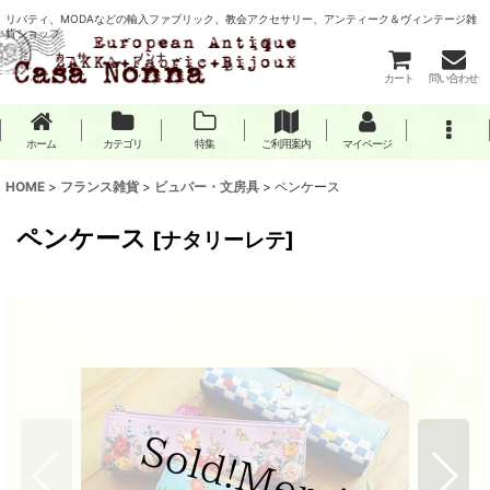
リバティ、MODAなどの輸入ファブリック、教会アクセサリー、アンティーク＆ヴィンテージ雑
貨ショップ
カート
問い合わせ
ホーム
カテゴリ
特集
ご利用案内
マイページ
HOME
>
フランス雑貨
>
ビュバー・文房具
>
ペンケース
ペンケース
[
ナタリーレテ
]