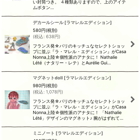
い封筒つき。 ４種類ありますので、上のアイテ
ムボタン…
デカールシール
[
ラマレルエディション
]
580
円
(税別)
(
税込
:
638
円
)
フランス発☆パリのキッチュなセレクトショッ
プに並ぶ『ラ・マレル・エディション』がCasa
Nonna上陸☆個性派のアナタに！ Nathalie
Lété（ナタリー・レテ）とAurélie Gui…
マグネットdoll
[
ラマレルエディション
]
980
円
(税別)
(
税込
:
1,078
円
)
フランス発☆パリのキッチュなセレクトショッ
プに並ぶ『ラ・マレル・エディション』がCasa
Nonna上陸☆個性派のアナタに！ 「Nathalie
Lété」デザインのマグネット♪ 腕がはずれて…
ミニノート
[
ラマレルエディション
]