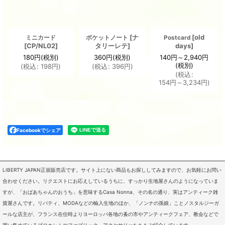
[
ナ
[
old
ミニカード
ポケットノート
Postcard
[
CP/NL02
]
タリーレテ
]
days
]
180
円
(税別)
360
円
(税別)
140
円
～2,940
円
(税別)
(
税込
:
198
円
)
(
税込
:
396
円
)
(
税込
:
154
円
～3,234
円
)
Facebookでシェア
LIBERTY JAPAN正規販売店です。サイト上にない商品もお探ししてみますので、お気軽にお問い
合わせください。リクエストにお応えしているうちに、すっかり生地屋さんのようになっていま
すが、「おばあちゃんのおうち」を意味するCasa Nonna、その名の通り、実はアンティーク雑
貨屋さんです。リバティ、MODAなどの輸入生地のほか、「ノンナの孫娘」ことノスタルジーガ
ールな店主が、フランス在住時よりヨーロッパ各地の蚤の市やアンティークフェア、教会などで