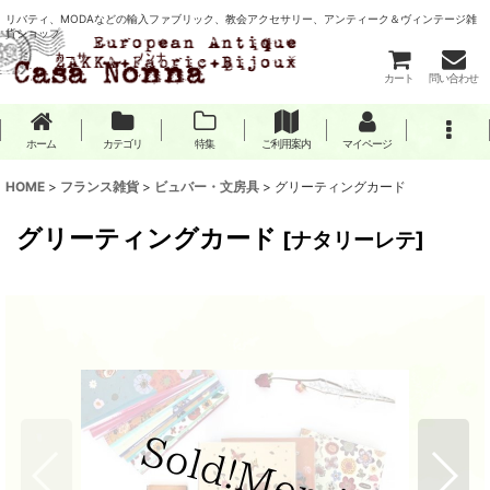
リバティ、MODAなどの輸入ファブリック、教会アクセサリー、アンティーク＆ヴィンテージ雑
貨ショップ
カート
問い合わせ
ホーム
カテゴリ
特集
ご利用案内
マイページ
HOME
>
フランス雑貨
>
ビュバー・文房具
>
グリーティングカード
グリーティングカード
[
ナタリーレテ
]