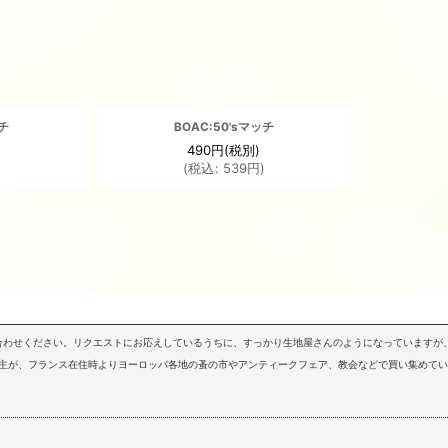
ッチ
BOAC:50'sマッチ
490
円
(税別)
)
(
税込
:
539
円
)
問い合わせください。リクエストにお応えしているうちに、すっかり生地屋さんのようになっていますが、
店主が、フランス在住時よりヨーロッパ各地の蚤の市やアンティークフェア、教会などで買い集めて