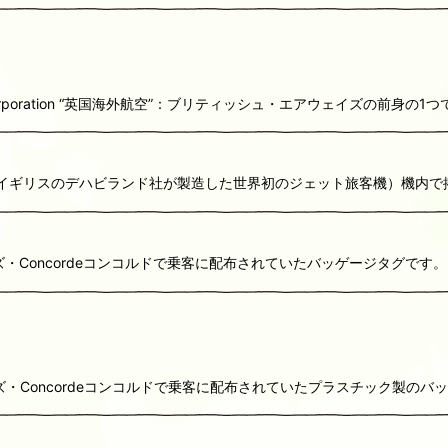
rways Corporation “英国海外航空”：ブリティッシュ・エアウェイズの前身
t（イギリスのデハビランド社が製造した世界初のジェット旅客機）機内で搭乗
エアウェイズ・Concordeコンコルドで乗客に配布されていたバッゲージタ
エアウェイズ・Concordeコンコルドで乗客に配布されていたプラスチック