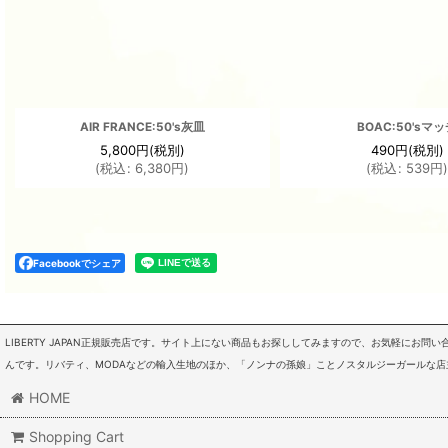
AIR FRANCE:50's灰皿
BOAC:50'sマ
5,800
円
(税別)
490
円
(税別)
(
税込
:
6,380
円
)
(
税込
:
539
円
Facebookでシェア
LIBERTY JAPAN正規販売店です。サイト上にない商品もお探ししてみますので、お気軽にお
んです。リバティ、MODAなどの輸入生地のほか、「ノンナの孫娘」ことノスタルジーガールな
HOME
Shopping Cart