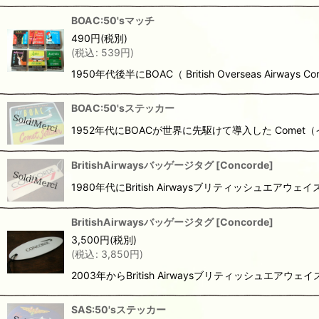
BOAC:50'sマッチ
490
円
(税別)
(
税込
:
539
円
)
1950年代後半にBOAC（ British Overseas Ai
BOAC:50'sステッカー
1952年代にBOACが世界に先駆けて導入した Come
BritishAirwaysバッゲージタグ
[
Concorde
]
1980年代にBritish Airwaysブリティッシュ
BritishAirwaysバッゲージタグ
[
Concorde
]
3,500
円
(税別)
(
税込
:
3,850
円
)
2003年からBritish Airwaysブリティッシュ
SAS:50'sステッカー