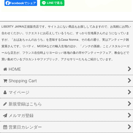
Facebookでシェア
LIBERTY JAPAN正規販売店です。サイト上にない商品もお探ししてみますので、お気軽にお問い
合わせください。リクエストにお応えしているうちに、すっかり生地屋さんのようになっていま
すが、「おばあちゃんのおうち」を意味するCasa Nonna、その名の通り、実はアンティーク雑
貨屋さんです。リバティ、MODAなどの輸入生地のほか、「ノンナの孫娘」ことノスタルジーガ
ールな店主が、フランス在住時よりヨーロッパ各地の蚤の市やアンティークフェア、教会などで
買い集めているブロカントやファブリック、アクセサリーたちもご紹介しています。
HOME
Shopping Cart
マイページ
新規登録はこちら
メルマガ登録
営業日カレンダー