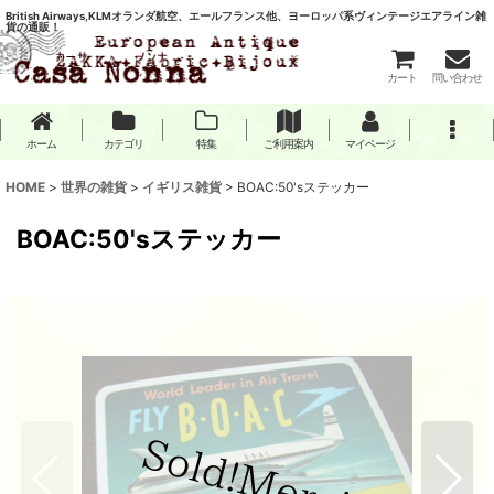
British Airways,KLMオランダ航空、エールフランス他、ヨーロッパ系ヴィンテージエアライン雑
貨の通販！
カート
問い合わせ
ホーム
カテゴリ
特集
ご利用案内
マイページ
HOME
>
世界の雑貨
>
イギリス雑貨
>
BOAC:50'sステッカー
BOAC:50'sステッカー