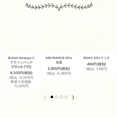
British Airwaysエ
AIR FRANCE:50's
BOAC:50'sマッチ
アラインバッグ
灰皿
490
円
(税別)
[
70'sタグ付
]
5,800
円
(税別)
(
税込
:
539
円
)
8,500
円
(税別)
(
税込
:
6,380
円
)
(
税込
:
9,350
円
)
希望小売価格
:
13,800
円