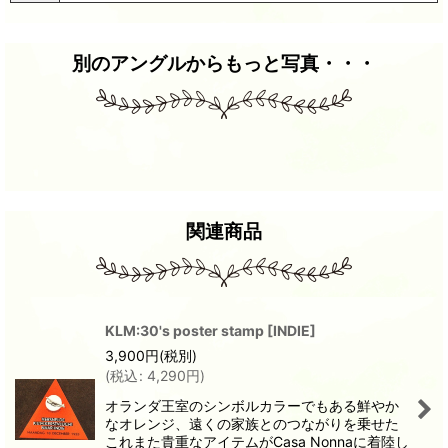
別のアングルからもっと写真・・・
関連商品
KLM:30's poster stamp
[
INDIE
]
3,900
円
(税別)
(
税込
:
4,290
円
)
オランダ王室のシンボルカラーでもある鮮やか
なオレンジ、遠くの家族とのつながりを乗せた
これまた貴重なアイテムがCasa Nonnaに着陸し