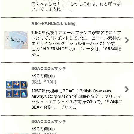
てくれました！！！ しかしこれは、何と呼べば
いいでしょうね・・…
AIR FRANCE:50's Bag
1950年代後半にエールフランスが乗客等にギフ
トとしてプレゼントしていた、 ビニール素材の
エアラインバッグ（ショルダーバッグ）です。
この “AIR FRANCE” のロゴマークは、1956年頃
か…
BOAC:50'sマッチ
490
円
(税別)
(
税込
:
539
円
)
1950年代後半にBOAC（ British Overseas
Airways Corporation “英国海外航空”：ブリティ
ッシュ・エアウェイズの前身の1つで、1974年に
BEAと合併し、ブリテ…
BOAC:50'sマッチ
490
円
(税別)