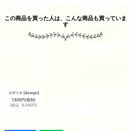
この商品を買った人は、こんな商品も買っていま
す
[
design
]
ロザリオ
7,800
円
(税別)
(
税込
:
8,580
円
)