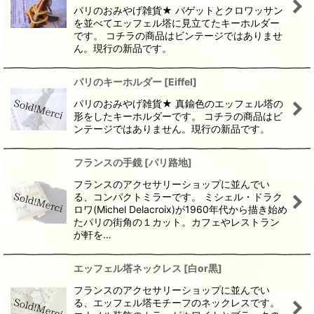
パリのおみやげ雑貨★ バゲットとクロワッサン
を並べてエッフェル塔に見立てたキーホルダー
です。 コチラの商品はビンテージではありませ
ん。現行の新品です。
パリのキーホルダー
[
Eiffel
]
パリのおみやげ雑貨★ 真鍮色のエッフェル塔の
形をしたキーホルダーです。 コチラの商品はビ
ンテージではありません。現行の新品です。
フランスの手鏡
[
パリ路地
]
フランスのアクセサリーショップに並んでい
る、コンパクトミラーです。 ミシェル・ドラク
ロワ(Michel Delacroix)が1960年代から描き始め
たパリの街角の１カット。カフェやレストラン
が軒を…
エッフェル塔ネックレス
[
白or黒
]
フランスのアクセサリーショップに並んでい
る、エッフェル塔モチーフのネックレスです。