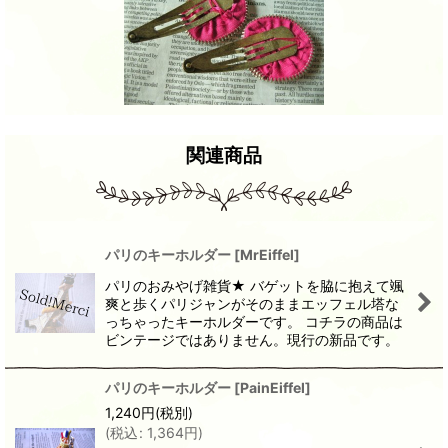
関連商品
パリのキーホルダー
[
MrEiffel
]
パリのおみやげ雑貨★ バゲットを脇に抱えて颯
爽と歩くパリジャンがそのままエッフェル塔な
っちゃったキーホルダーです。 コチラの商品は
ビンテージではありません。現行の新品です。
パリのキーホルダー
[
PainEiffel
]
1,240
円
(税別)
(
税込
:
1,364
円
)