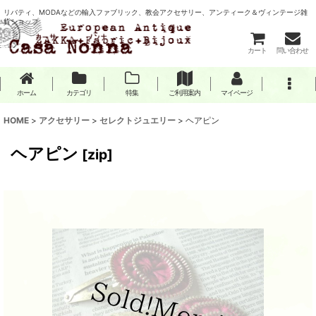
リバティ、MODAなどの輸入ファブリック、教会アクセサリー、アンティーク＆ヴィンテージ雑
貨ショップ
カート
問い合わせ
ホーム
カテゴリ
特集
ご利用案内
マイページ
HOME
>
アクセサリー
>
セレクトジュエリー
>
ヘアピン
ヘアピン
[
zip
]