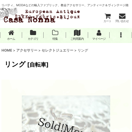
リバティ、MODAなどの輸入ファブリック、教会アクセサリー、アンティーク＆ヴィンテージ雑
貨ショップ
カート
問い合わせ
ホーム
カテゴリ
特集
ご利用案内
マイページ
HOME
>
アクセサリー
>
セレクトジュエリー
>
リング
リング
[
自転車
]