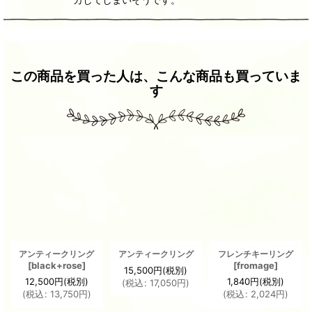
この商品を買った人は、こんな商品も買っていま
す
アンティークリング
アンティークリング
フレンチキーリング
[
black+rose
]
[
fromage
]
15,500
円
(税別)
12,500
円
(税別)
1,840
円
(税別)
(
税込
:
17,050
円
)
(
税込
:
13,750
円
)
(
税込
:
2,024
円
)