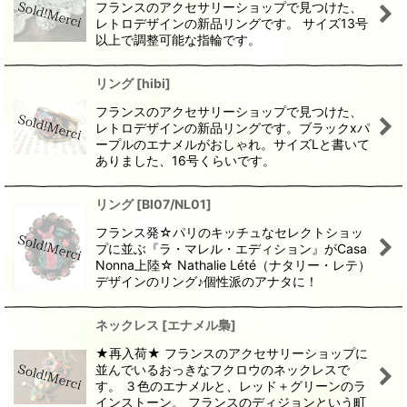
フランスのアクセサリーショップで見つけた、
レトロデザインの新品リングです。 サイズ13号
以上で調整可能な指輪です。
リング
[
hibi
]
フランスのアクセサリーショップで見つけた、
レトロデザインの新品リングです。ブラックxパ
ープルのエナメルがおしゃれ。サイズLと書いて
ありました、16号くらいです。
リング
[
BI07/NL01
]
フランス発☆パリのキッチュなセレクトショッ
プに並ぶ『ラ・マレル・エディション』がCasa
Nonna上陸☆ Nathalie Lété（ナタリー・レテ）
デザインのリング♪個性派のアナタに！
ネックレス
[
エナメル梟
]
★再入荷★ フランスのアクセサリーショップに
並んでいるおっきなフクロウのネックレスで
す。 ３色のエナメルと、レッド＋グリーンのラ
インストーン。 フランスのディジョンという町