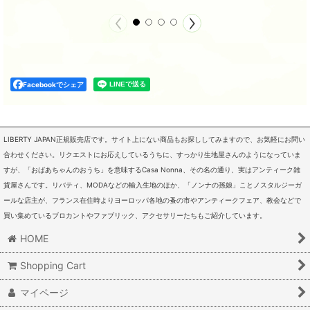
Facebookでシェア
LIBERTY JAPAN正規販売店です。サイト上にない商品もお探ししてみますので、お気軽にお問い
合わせください。リクエストにお応えしているうちに、すっかり生地屋さんのようになっていま
すが、「おばあちゃんのおうち」を意味するCasa Nonna、その名の通り、実はアンティーク雑
貨屋さんです。リバティ、MODAなどの輸入生地のほか、「ノンナの孫娘」ことノスタルジーガ
ールな店主が、フランス在住時よりヨーロッパ各地の蚤の市やアンティークフェア、教会などで
買い集めているブロカントやファブリック、アクセサリーたちもご紹介しています。
HOME
Shopping Cart
マイページ